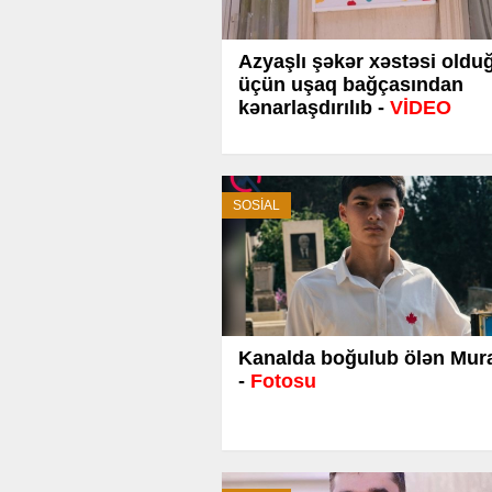
Azyaşlı şəkər xəstəsi oldu
üçün uşaq bağçasından
kənarlaşdırılıb -
VİDEO
SOSİAL
Kanalda boğulub ölən Mur
-
Fotosu