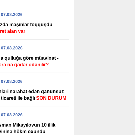
 07.08.2026
zda maşınlar toqquşdu -
rət alan var
 07.08.2026
a qulluğa görə müavinət -
ərə nə qədər ödənilir?
 07.08.2026
nləri narahat edən qanunsuz
ticarəti ilə bağlı
SON DURUM
 07.08.2026
yman Mikayılovun 10 illik
ininə hökm oxundu