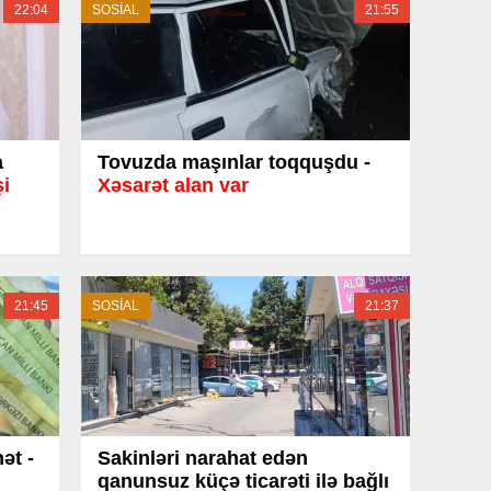
22:04
SOSİAL
21:55
a
Tovuzda maşınlar toqquşdu -
şi
Xəsarət alan var
21:45
SOSİAL
21:37
ət -
Sakinləri narahat edən
qanunsuz küçə ticarəti ilə bağlı