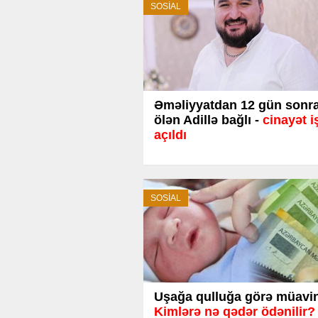
SOSİAL
Əməliyyatdan 12 gün sonr
ölən Adillə bağlı -
cinayət i
açıldı
SOSİAL
Uşağa qulluğa görə müavin
Kimlərə nə qədər ödənilir?