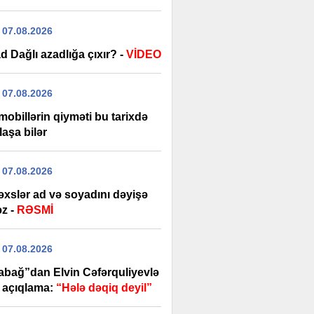
 07.08.2026
 Dağlı azadlığa çıxır? -
VİDEO
 07.08.2026
obillərin qiyməti bu tarixdə
aşa bilər
 07.08.2026
əxslər ad və soyadını dəyişə
əz -
RƏSMİ
 07.08.2026
abağ”dan Elvin Cəfərquliyevlə
ı açıqlama:
“Hələ dəqiq deyil”