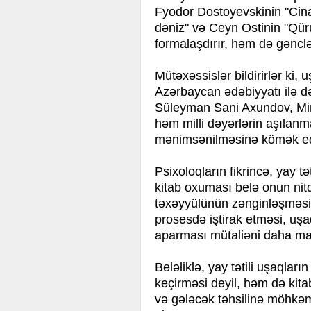
Fyodor Dostoyevskinin "Cin
dəniz" və Ceyn Ostinin "Qür
formalaşdırır, həm də gəncl
Mütəxəssislər bildirirlər ki, u
Azərbaycan ədəbiyyatı ilə də
Süleyman Sani Axundov, Mir 
həm milli dəyərlərin aşılanm
mənimsənilməsinə kömək ed
Psixoloqların fikrincə, yay 
kitab oxuması belə onun nitq
təxəyyülünün zənginləşməsinə
prosesdə iştirak etməsi, uşa
aparması mütaliəni daha mara
Beləliklə, yay tətili uşaqları
keçirməsi deyil, həm də kita
və gələcək təhsilinə möhkə