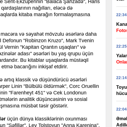
de Sent-Ekzüperinin "Balaca Şahzadə", Hans
ardaşlarının nağılları, eləcə də
uşaqlarda kitaba marağın formalaşmasına
22:34
Kana
Foto
q macəra və səyahət mövzulu əsərlərə daha
el Defonun "Robinzon Kruzo", Mark Tvenin
22:25
l Vernin "Kapitan Qrantın uşaqları" və
zinələr adası" əsərləri bu yaş qrupu üçün
Yalan
ardandır. Bu kitablar uşaqlarda müstəqil
Onla
tmə bacarığını inkişaf etdirir.
22:14
ə artıq klassik və düşündürücü əsərləri
Harper Linin "Bülbülü öldürmək", Corc Oruellin
Toyu
inin "Farenheyt 451" və Cek Londonun
hücu
tmələrin analitik düşüncəsinin və sosial
şmasına müsbət təsir göstərir.
22:04
lər
üçün dünya klassiklərinin oxunması
Əməl
un "Səfillər", Lev Tolstoyun "Anna Karenina",
Adill