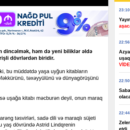
23:10
Yayın
aşac
22:56
m dincəlmək, həm də yeni biliklər əldə
Azya
şli dövrlərdən biridir.
uşaq
VİD
 ki, bu müddətdə yaşa uyğun kitabların
, təfəkkürünü, təxəyyülünü və dünyagörüşünü
22:50
Saba
olac
isə uşağa kitabı məcburən deyil, onun maraq
22:44
əng təsvirləri, sadə dili və maraqlı süjeti
Zelen
 Bu yaş dövründə Astrid Lindqrenin
etdi