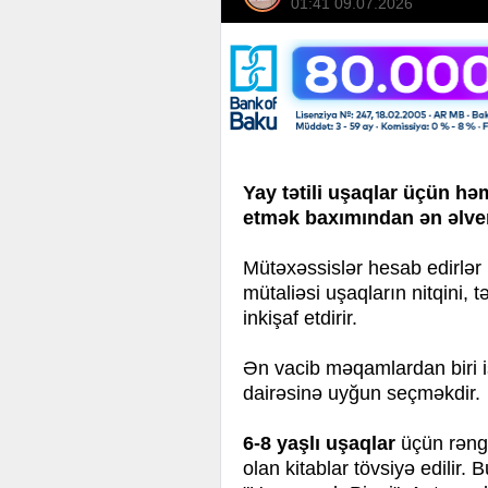
01:41 09.07.2026
Yay tətili uşaqlar üçün hə
etmək baxımından ən əlveri
Mütəxəssislər hesab edirlər
mütaliəsi uşaqların nitqini
inkişaf etdirir.
Ən vacib məqamlardan biri 
dairəsinə uyğun seçməkdir.
6-8 yaşlı uşaqlar
üçün rəngar
olan kitablar tövsiyə edilir.