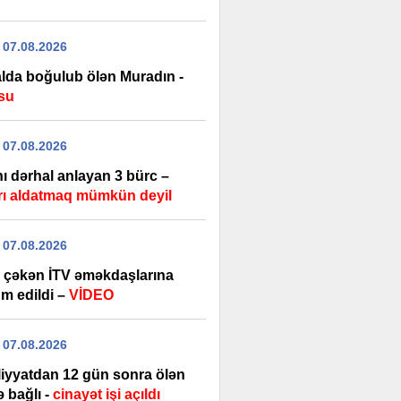
 07.08.2026
lda boğulub ölən Muradın -
su
 07.08.2026
ı dərhal anlayan 3 bürc –
rı aldatmaq mümkün deyil
 07.08.2026
 çəkən İTV əməkdaşlarına
m edildi –
VİDEO
 07.08.2026
iyyatdan 12 gün sonra ölən
ə bağlı -
cinayət işi açıldı