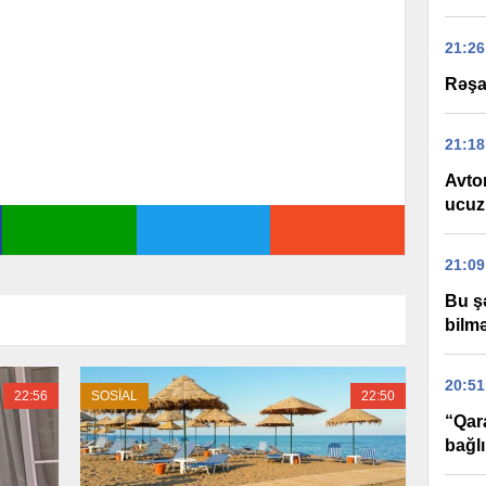
21:26
Rəşad
21:18
Avtom
ucuzl
21:09
Bu ş
bilm
20:51
22:56
SOSİAL
22:50
“Qar
bağl