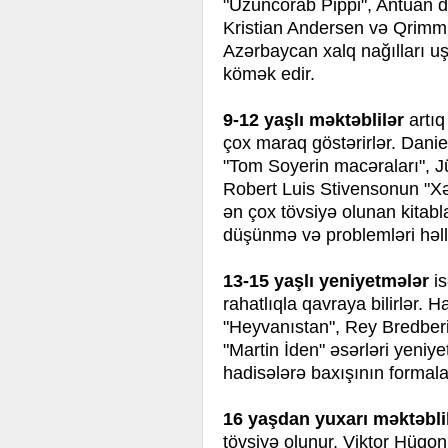
"Uzuncorab Pippi", Antuan 
Kristian Andersen və Qrimm q
Azərbaycan xalq nağılları 
kömək edir.
9-12 yaşlı məktəblilər
artı
çox maraq göstərirlər. Dani
"Tom Soyerin macəraları", Jü
Robert Luis Stivensonun "Xə
ən çox tövsiyə olunan kitabl
düşünmə və problemləri həll e
13-15 yaşlı yeniyetmələr
is
rahatlıqla qavraya bilirlər. 
"Heyvanıstan", Rey Bredber
"Martin İden" əsərləri yeniye
hadisələrə baxışının formala
16 yaşdan yuxarı məktəbli
tövsiyə olunur. Viktor Hüqon