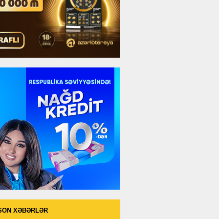
SON XƏBƏRLƏR