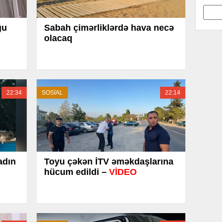
ğu
Sabah çimərliklərdə hava necə
olacaq
22:34
SOSİAL
22:14
adın
Toyu çəkən İTV əməkdaşlarına
hücum edildi –
VİDEO