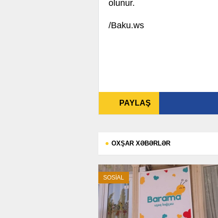
olunur.
/Baku.ws
PAYLAŞ
OXŞAR XƏBƏRLƏR
SOSİAL