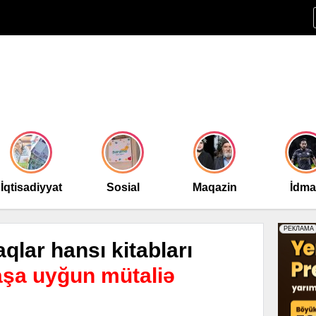
İqtisadiyyat
Sosial
Maqazin
İdm
aqlar hansı kitabları
şa uyğun mütaliə