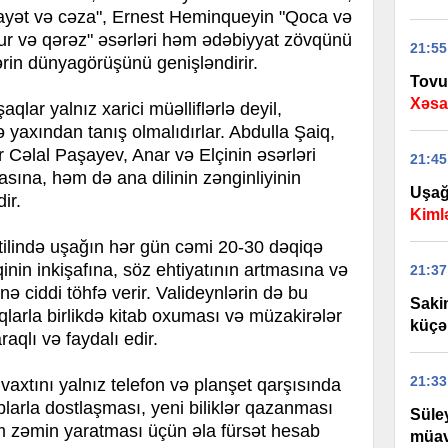
ayət və cəza", Ernest Heminqueyin "Qoca və
ur və qərəz" əsərləri həm ədəbiyyat zövqünü
21:55
ərin dünyagörüşünü genişləndirir.
Tovu
Xəsa
şaqlar yalnız xarici müəlliflərlə deyil,
 yaxından tanış olmalıdırlar. Abdulla Şaiq,
Cəlal Paşayev, Anar və Elçinin əsərləri
21:45
asına, həm də ana dilinin zənginliyinin
Uşağ
ir.
Kiml
tətilində uşağın hər gün cəmi 20-30 dəqiqə
inin inkişafına, söz ehtiyatının artmasına və
21:37
 ciddi töhfə verir. Valideynlərin də bu
Saki
qlarla birlikdə kitab oxuması və müzakirələr
küçə 
qlı və faydalı edir.
21:33
n vaxtını yalnız telefon və planşet qarşısında
blarla dostlaşması, yeni biliklər qazanması
Süle
m zəmin yaratması üçün əla fürsət hesab
müav