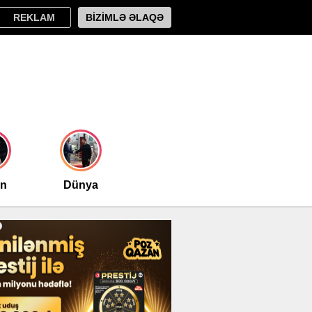
REKLAM
BİZİMLƏ ƏLAQƏ
an
Dünya