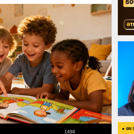
ƏN 
1498