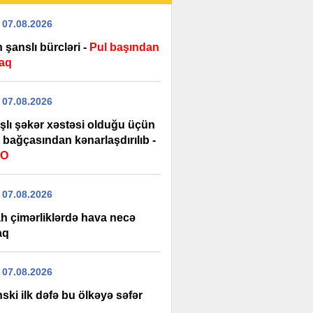
 07.08.2026
 şanslı bürcləri -
Pul başından
aq
 07.08.2026
şlı şəkər xəstəsi olduğu üçün
 bağçasından kənarlaşdırılıb -
EO
 07.08.2026
h çimərliklərdə hava necə
aq
 07.08.2026
ski ilk dəfə bu ölkəyə səfər