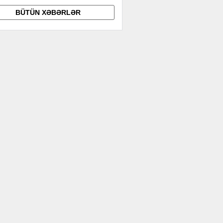
BÜTÜN XƏBƏRLƏR