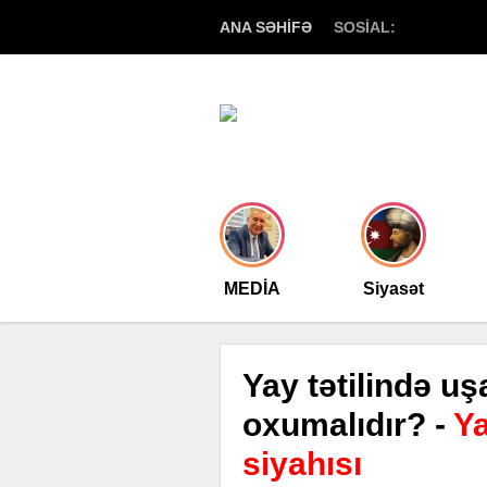
ANA SƏHİFƏ
SOSİAL:
MEDİA
Siyasət
Yay tətilində uş
oxumalıdır? -
Ya
siyahısı