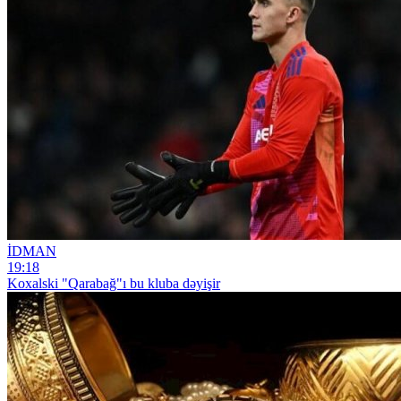
İDMAN
19:18
Koxalski "Qarabağ"ı bu kluba dəyişir