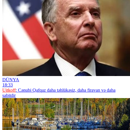
DÜNYA
18:33
Uitkoff
: Cənubi Qafqaz daha təhlükəsiz, daha firavan və daha
sabitdir