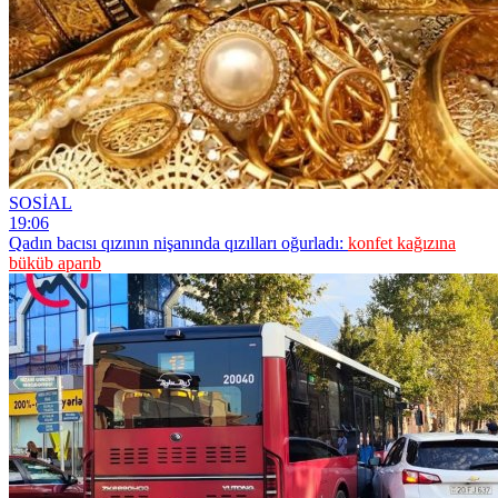
SOSİAL
19:06
Qadın bacısı qızının nişanında qızılları oğurladı:
konfet kağızına
büküb aparıb