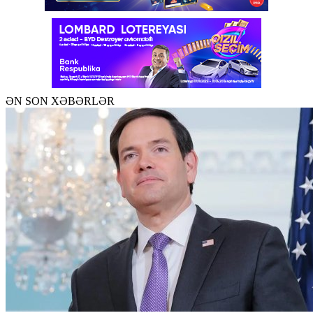
ƏN SON XƏBƏRLƏR