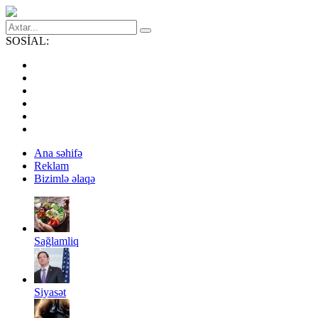
SOSİAL:
Ana səhifə
Reklam
Bizimlə əlaqə
Sağlamliq
Siyasət