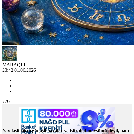
MARAQLI
23:42 01.06.2026
776
Yay fəsli təkcə günəşli havalar və istirahət mövsümü deyil, həm