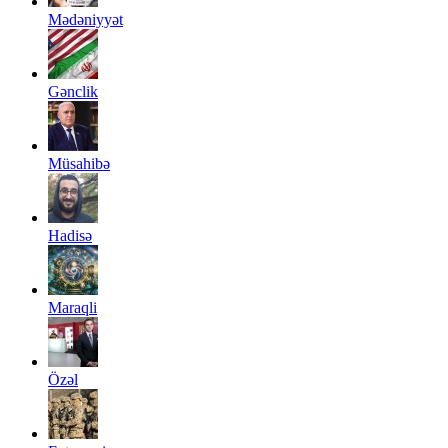
Mədəniyyət
Gənclik
Müsahibə
Hadisə
Maraqli
Özəl