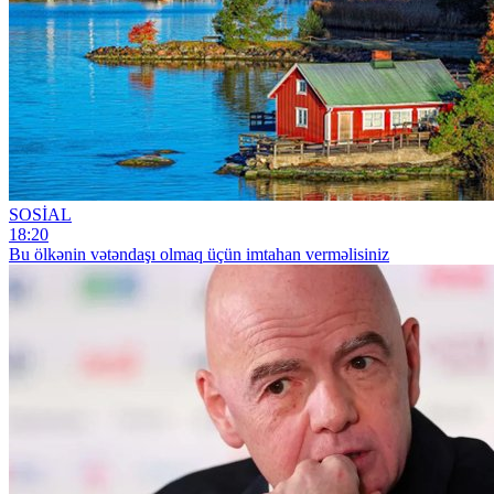
SOSİAL
18:20
Bu ölkənin vətəndaşı olmaq üçün imtahan verməlisiniz