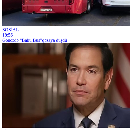
SOSİAL
18:56
Gəncədə “Baku Bus”qəzaya düşdü