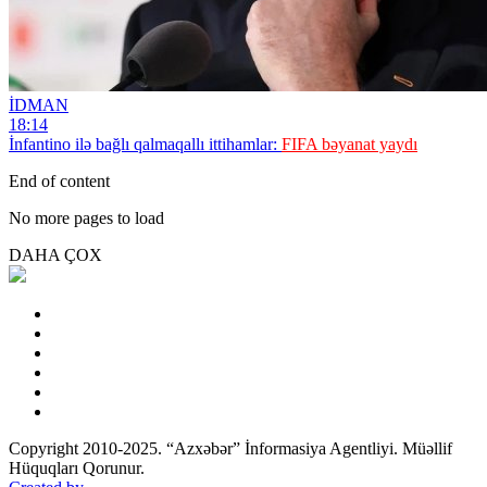
İDMAN
18:14
İnfantino ilə bağlı qalmaqallı ittihamlar:
FIFA bəyanat yaydı
End of content
No more pages to load
DAHA ÇOX
Copyright 2010-2025. “Azxəbər” İnformasiya Agentliyi. Müəllif
Hüquqları Qorunur.