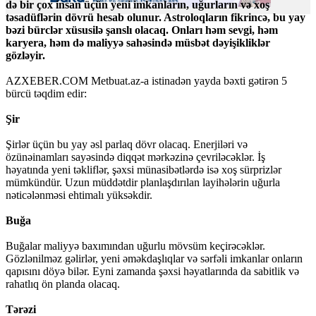
də bir çox insan üçün yeni imkanların, uğurların və xoş
təsadüflərin dövrü hesab olunur. Astroloqların fikrincə, bu yay
bəzi bürclər xüsusilə şanslı olacaq. Onları həm sevgi, həm
karyera, həm də maliyyə sahəsində müsbət dəyişikliklər
gözləyir.
AZXEBER.COM Metbuat.az-a istinadən yayda bəxti gətirən 5
bürcü təqdim edir:
Şir
Şirlər üçün bu yay əsl parlaq dövr olacaq. Enerjiləri və
özünəinamları sayəsində diqqət mərkəzinə çevriləcəklər. İş
həyatında yeni təkliflər, şəxsi münasibətlərdə isə xoş sürprizlər
mümkündür. Uzun müddətdir planlaşdırılan layihələrin uğurla
nəticələnməsi ehtimalı yüksəkdir.
Buğa
Buğalar maliyyə baxımından uğurlu mövsüm keçirəcəklər.
Gözlənilməz gəlirlər, yeni əməkdaşlıqlar və sərfəli imkanlar onların
qapısını döyə bilər. Eyni zamanda şəxsi həyatlarında da sabitlik və
rahatlıq ön planda olacaq.
Tərəzi