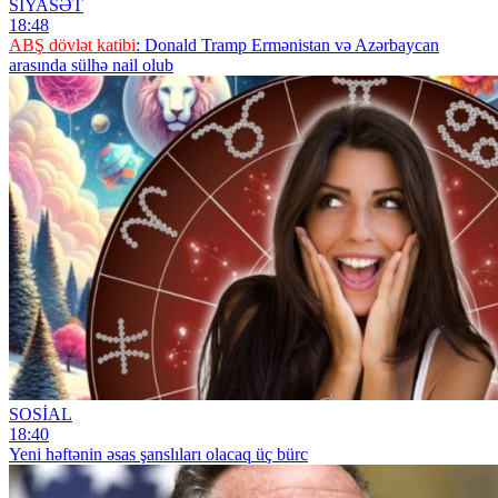
SİYASƏT
18:48
ABŞ dövlət katibi
: Donald Tramp Ermənistan və Azərbaycan
arasında sülhə nail olub
SOSİAL
18:40
Yeni həftənin əsas şanslıları olacaq üç bürc