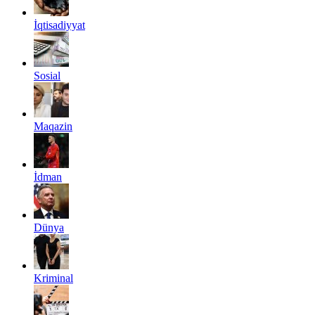
İqtisadiyyat
Sosial
Maqazin
İdman
Dünya
Kriminal