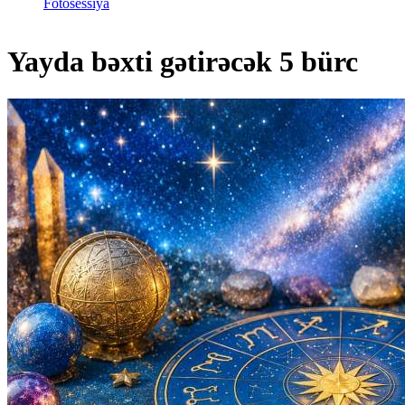
Fotosessiya
​Yayda bəxti gətirəcək 5 bürc