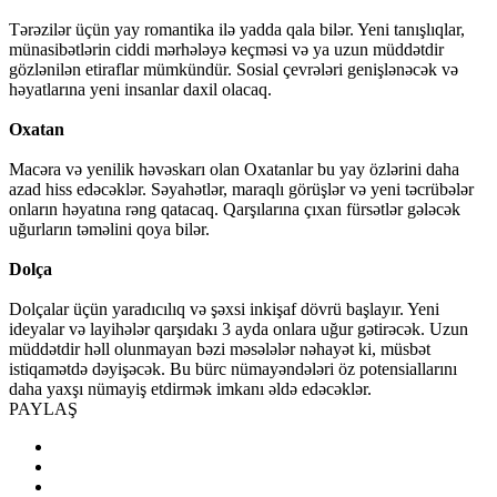
Tərəzilər üçün yay romantika ilə yadda qala bilər. Yeni tanışlıqlar,
münasibətlərin ciddi mərhələyə keçməsi və ya uzun müddətdir
gözlənilən etiraflar mümkündür. Sosial çevrələri genişlənəcək və
həyatlarına yeni insanlar daxil olacaq.
Oxatan
Macəra və yenilik həvəskarı olan Oxatanlar bu yay özlərini daha
azad hiss edəcəklər. Səyahətlər, maraqlı görüşlər və yeni təcrübələr
onların həyatına rəng qatacaq. Qarşılarına çıxan fürsətlər gələcək
uğurların təməlini qoya bilər.
Dolça
Dolçalar üçün yaradıcılıq və şəxsi inkişaf dövrü başlayır. Yeni
ideyalar və layihələr qarşıdakı 3 ayda onlara uğur gətirəcək. Uzun
müddətdir həll olunmayan bəzi məsələlər nəhayət ki, müsbət
istiqamətdə dəyişəcək. Bu bürc nümayəndələri öz potensiallarını
daha yaxşı nümayiş etdirmək imkanı əldə edəcəklər.
PAYLAŞ