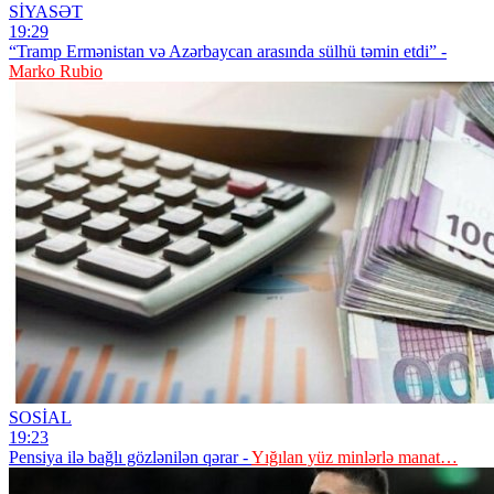
SİYASƏT
19:29
“Tramp Ermənistan və Azərbaycan arasında sülhü təmin etdi” -
Marko Rubio
SOSİAL
19:23
Pensiya ilə bağlı gözlənilən qərar -
Yığılan yüz minlərlə manat…