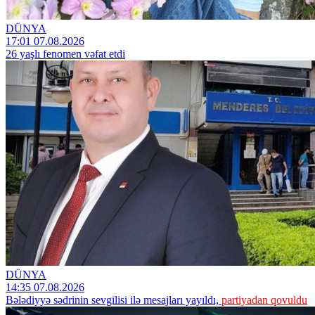
DÜNYA
17:01 07.08.2026
26 yaşlı fenomen vəfat etdi
DÜNYA
14:35 07.08.2026
Bələdiyyə sədrinin sevgilisi ilə mesajları yayıldı,
partiyadan qovuldu