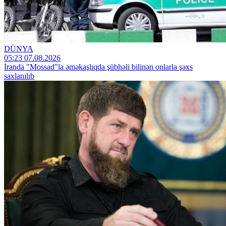
DÜNYA
05:23 07.08.2026
İranda "Mossad"la əməkaşlıqda şübhəli bilinən onlarla şəxs
saxlanılıb