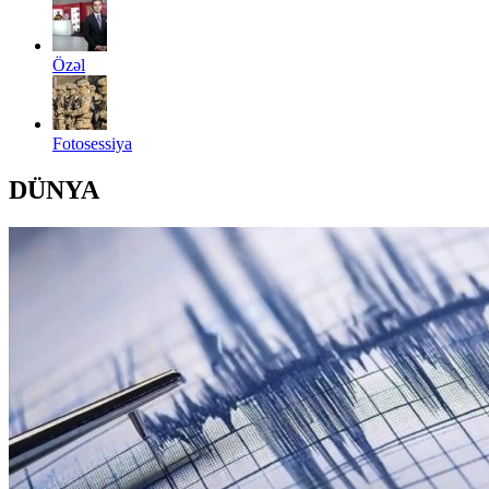
Özəl
Fotosessiya
DÜNYA