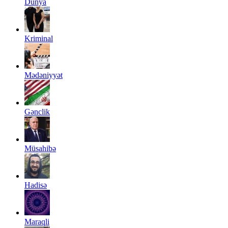
Dünya
Kriminal
Mədəniyyət
Gənclik
Müsahibə
Hadisə
Maraqli