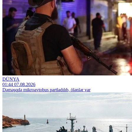
DÜNYA
01:44 07.08.2026
Dəməşqdə mikroavtobus partladılıb, ölənlər var