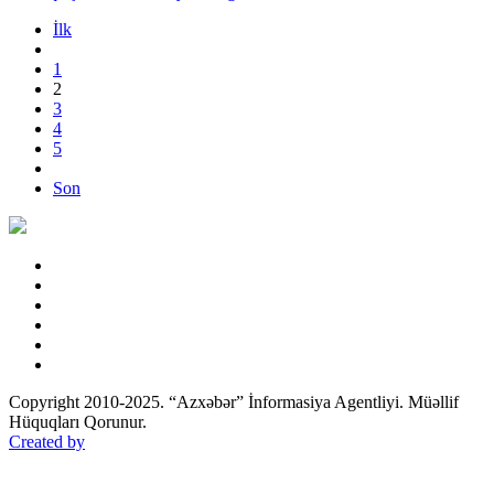
İlk
1
2
3
4
5
Son
Copyright 2010-2025. “Azxəbər” İnformasiya Agentliyi. Müəllif
Hüquqları Qorunur.
Created by