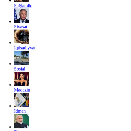
Sağlamliq
Siyasət
İqtisadiyyat
Sosial
Maqazin
İdman