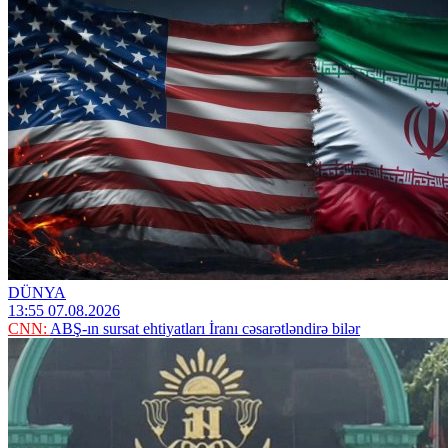
DÜNYA
13:55 07.08.2026
CNN:
ABŞ-ın sursat ehtiyatları İranı cəsarətləndirə bilər