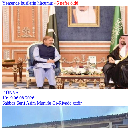
Yəməndə husilərin hücumu:
45 nəfər öldü
DÜNYA
19:19 06.08.2026
Şahbaz Şərif Asim Munirlə Ər-Riyada gedir