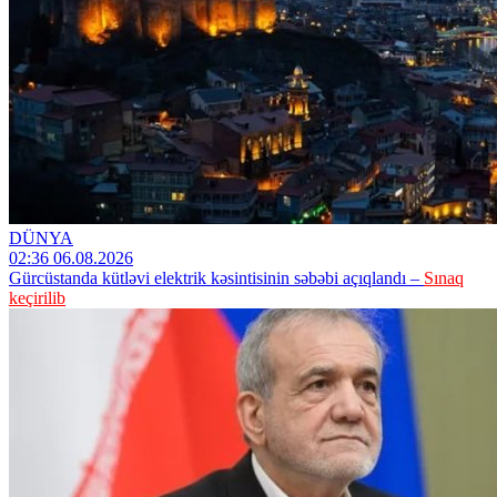
DÜNYA
02:36 06.08.2026
Gürcüstanda kütləvi elektrik kəsintisinin səbəbi açıqlandı –
Sınaq
keçirilib