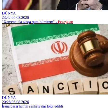
DÜNYA
23:42 05.08.2026
"Xamenei ilə əlaqə qura bilmirəm" -
Pezeşkian
DÜNYA
20:26 05.08.2026
İrana qarşı həmin sanksiyalar ləğv edildi