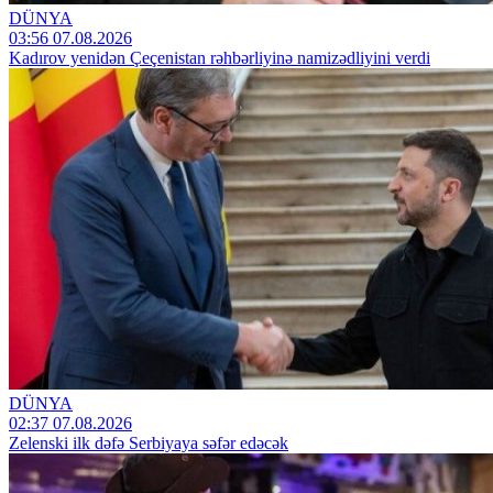
DÜNYA
03:56 07.08.2026
Kadırov yenidən Çeçenistan rəhbərliyinə namizədliyini verdi
DÜNYA
02:37 07.08.2026
Zelenski ilk dəfə Serbiyaya səfər edəcək