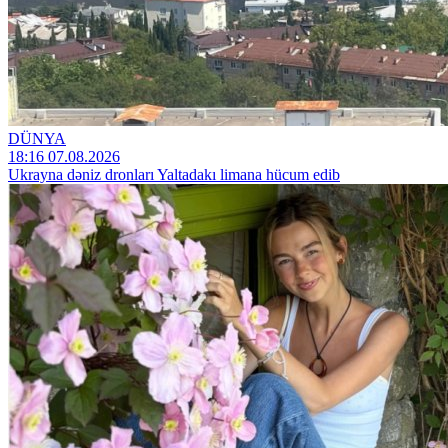
DÜNYA
18:16 07.08.2026
Ukrayna dəniz dronları Yaltadakı limana hücum edib