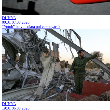
DÜNYA
00:31 07.08.2026
“Yutub” bu videolara pul verməyəcək
DÜNYA
19:31 06.08.2026