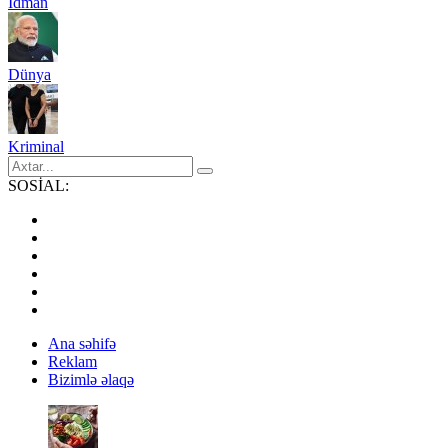
İdman
Dünya
Kriminal
SOSİAL:
Ana səhifə
Reklam
Bizimlə əlaqə