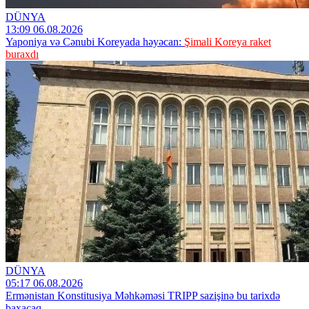
DÜNYA
13:09 06.08.2026
Yaponiya və Cənubi Koreyada həyəcan:
Şimali Koreya raket
buraxdı
DÜNYA
05:17 06.08.2026
Ermənistan Konstitusiya Məhkəməsi TRIPP sazişinə bu tarixdə
baxacaq