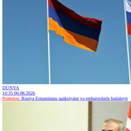
DÜNYA
16:35 06.08.2026
Politoloq:
Rusiya Ermənistanı sanksiyalar və embarqolarla hədələyir