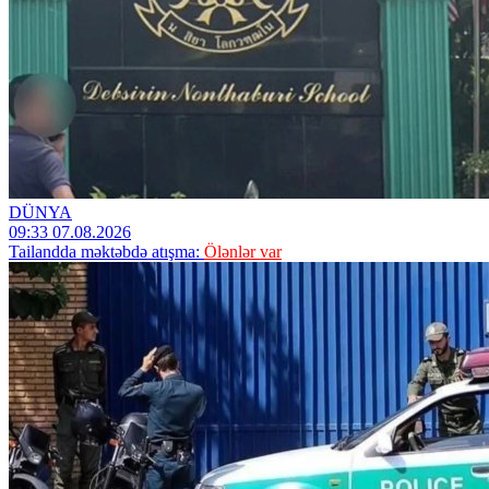
DÜNYA
09:33 07.08.2026
Tailandda məktəbdə atışma:
Ölənlər var