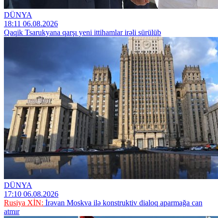
DÜNYA
18:11 06.08.2026
Qaqik Tsarukyana qarşı yeni ittihamlar irəli sürülüb
DÜNYA
17:10 06.08.2026
Rusiya XİN:
İrəvan Moskva ilə konstruktiv dialoq aparmağa can
atmır