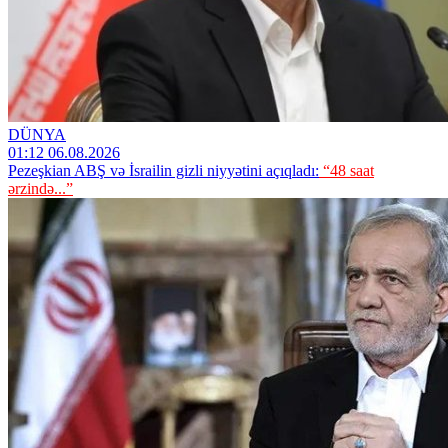
DÜNYA
01:12 06.08.2026
Pezeşkian ABŞ və İsrailin gizli niyyətini açıqladı:
“48 saat
ərzində...”