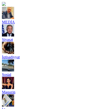
MEDİA
Siyasət
İqtisadiyyat
Sosial
Maqazin