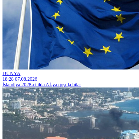
DÜNYA
18:28 07.08.2026
İslandiya 2028-ci ildə Aİ-yə qoşula bilər