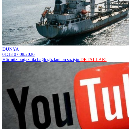
DÜNYA
01:18 07.08.2026
Hörmüz boğazı ilə bağlı gözlənilən sazişin
DETALLARI