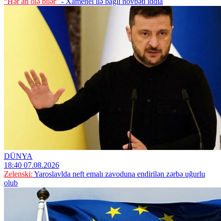
“Hər an ölə bilər”
- Xamenei ilə bağlı növbəti iddia
DÜNYA
18:40 07.08.2026
Zelenski:
Yaroslavlda neft emalı zavoduna endirilən zərbə uğurlu
olub