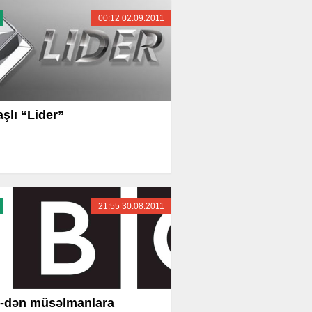
00:12 02.09.2011
aşlı “Lider”
21:55 30.08.2011
-dən müsəlmanlara