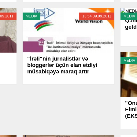
.09.2011
MEDIA
13:54 09.09.2011
MEDIA
Qəni
getd
"İrəli"nin jurnalistlər və
MEDIA
bloggerlər üçün elan etdiyi
müsabiqəyə maraq artır
"Onu
Elmi
(EK