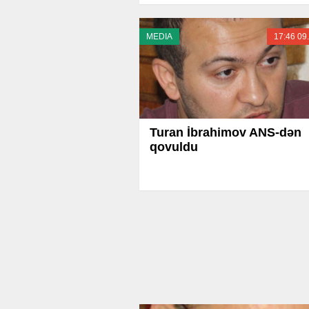
MEDIA
17:46 09
Turan İbrahimov ANS-dən
qovuldu