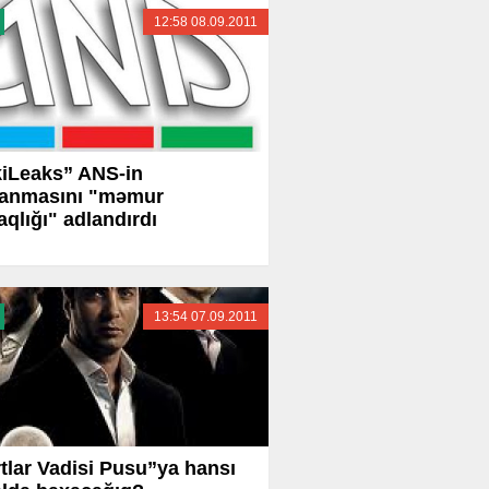
12:58 08.09.2011
iLeaks” ANS-in
lanmasını "məmur
qlığı" adlandırdı
13:54 07.09.2011
tlar Vadisi Pusu”ya hansı