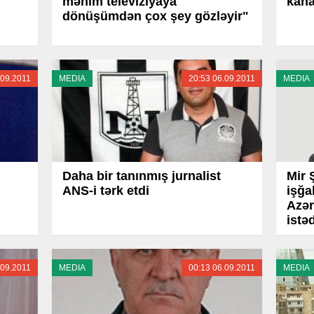
mənim televiziyaya
kana
dönüşümdən çox şey gözləyir"
.09.2011
MEDIA
20:53 06.09.2011
MEDIA
Daha bir tanınmış jurnalist
Mir 
ANS-i tərk etdi
işğa
Azər
istə
.09.2011
MEDIA
00:13 06.09.2011
MEDIA