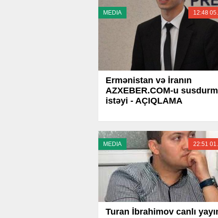
MEDIA
12:48 05
Ermənistan və İranın
AZXEBER.COM-u susdurm
istəyi - AÇIQLAMA
MEDIA
22:51 01
Turan İbrahimov canlı yay