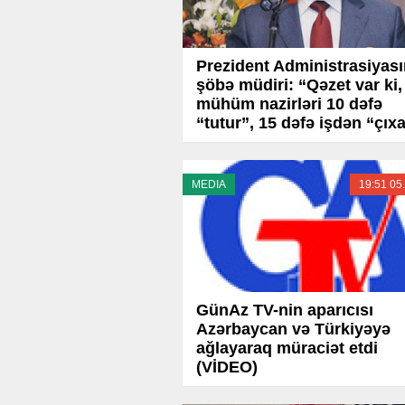
Prezident Administrasiyası
şöbə müdiri: “Qəzet var ki,
mühüm nazirləri 10 dəfə
“tutur”, 15 dəfə işdən “çıxa
MEDIA
19:51 05
GünAz TV-nin aparıcısı
Azərbaycan və Türkiyəyə
ağlayaraq müraciət etdi
(VİDEO)