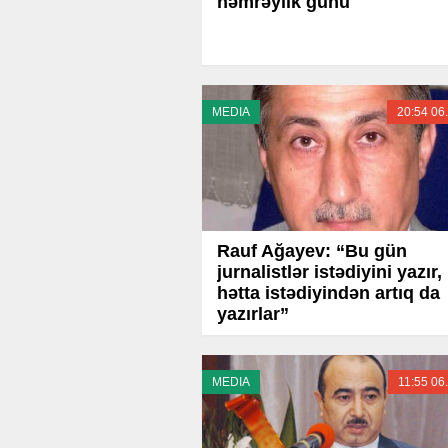
həmrəylik günü
MEDIA
20:54 06
Rauf Ağayev: “Bu gün
jurnalistlər istədiyini yazır,
hətta istədiyindən artıq da
yazırlar”
MEDIA
11:55 06