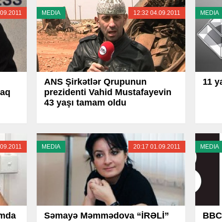
.09.2011
MEDIA
12:32 04.09.2011
MEDIA
ANS Şirkətlər Qrupunun
11 y
aq
prezidenti Vahid Mustafayevin
43 yaşı tamam oldu
.09.2011
MEDIA
20:17 01.09.2011
MEDIA
ımda
Səmayə Məmmədova “İRƏLİ”
BBC