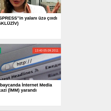
PRESS"in yalanı üzə çıxdı
SKLÜZİV)
13:40 05.09.2011
baycanda İnternet Media
əzi (İMM) yarandı