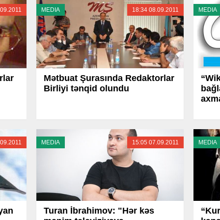
.09.2011
MEDIA
18:34 08.09.2011
MEDIA
rlar
Mətbuat Şurasında Redaktorlar
“Wik
Birliyi tənqid olundu
bağ
axma
.09.2011
MEDIA
15:05 07.09.2011
MEDIA
ayan
Turan İbrahimov: "Hər kəs
“Kur