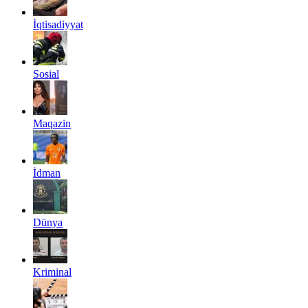
İqtisadiyyat
Sosial
Maqazin
İdman
Dünya
Kriminal