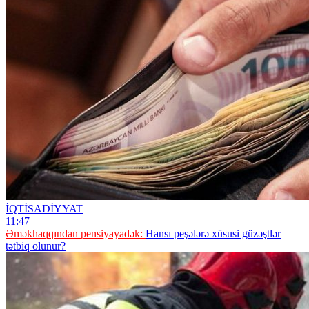
İQTİSADİYYAT
11:47
Əməkhaqqından pensiyayadək:
Hansı peşələrə xüsusi güzəştlər
tətbiq olunur?