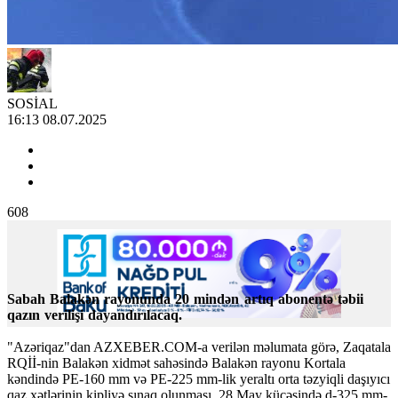
SOSİAL
16:13 08.07.2025
608
Sabah Balakən rayonunda 20 mindən artıq abonentə təbii
qazın verilişi dayandırılacaq.
"Azəriqaz"dan AZXEBER.COM-a verilən məlumata görə, Zaqatala
RQİİ-nin Balakən xidmət sahəsində Balakən rayonu Kortala
kəndində PE-160 mm və PE-225 mm-lik yeraltı orta təzyiqli daşıyıcı
qaz xətlərinin kipliyə sınaq olunması, 28 May küçəsində d-325 mm-