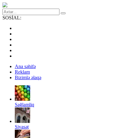
SOSİAL:
Ana səhifə
Reklam
Bizimlə əlaqə
Sağlamliq
Siyasət