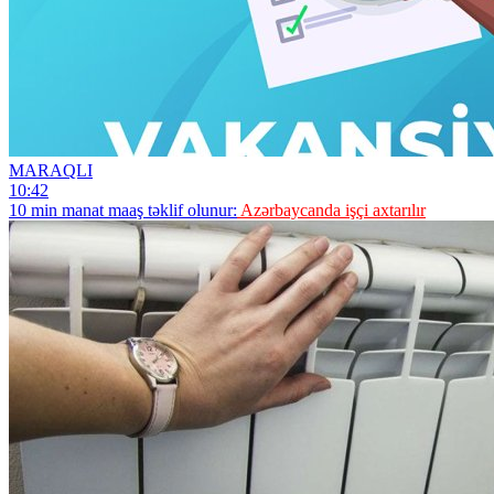
MARAQLI
10:42
10 min manat maaş təklif olunur:
Azərbaycanda işçi axtarılır