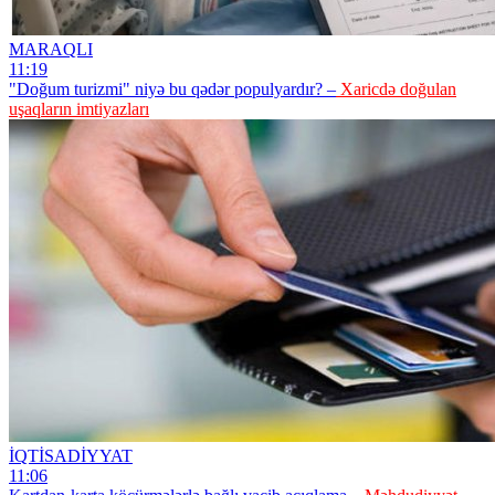
MARAQLI
11:19
"Doğum turizmi" niyə bu qədər populyardır? –
Xaricdə doğulan
uşaqların imtiyazları
İQTİSADİYYAT
11:06