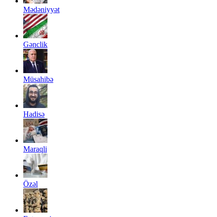
Mədəniyyət
Gənclik
Müsahibə
Hadisə
Maraqli
Özəl