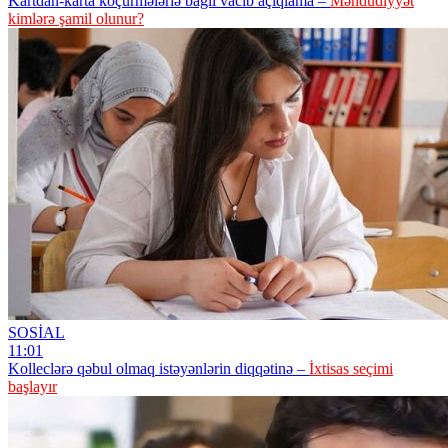
Kartdan-karta köçürmələrlə bağlı vacib açıqlama –
Məhdudiyyət
kimlərə şamil olunur?
SOSİAL
11:01
Kolleclərə qəbul olmaq istəyənlərin diqqətinə –
İxtisas seçimi
başlayır