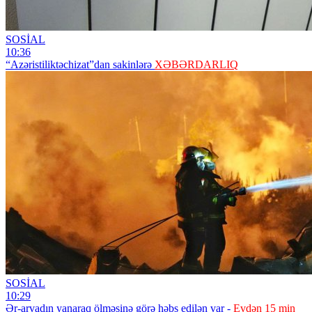
SOSİAL
10:36
“Azəristiliktəchizat”dan sakinlərə
XƏBƏRDARLIQ
SOSİAL
10:29
Ər-arvadın yanaraq ölməsinə görə həbs edilən var -
Evdən 15 min