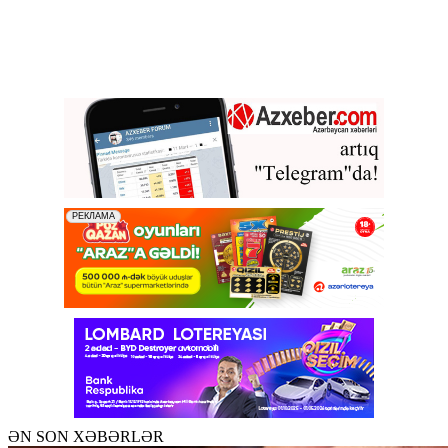
ƏN SON XƏBƏRLƏR