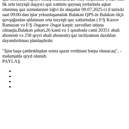
lik orta təzyiqli daşıyıcı qaz xəttinin qaynaq yerlərində aşkar
olunmuş qaz sızmalarının ləğvi ilə əlaqədar 09.07.2025-ci il tarixdə
saat 09:00-dan işlər yekunlaşanadək Balakən QPS-in Balakən ölçü
qovşağından qidalanan orta təzyiqli qaz xətlərindən ( F/Ş Kaxov
Ramazan və F/Ş Əsgərov Əsgər kərpic zavodları istisna
olmaqla,Balakən şəhəri,26 kənd və 1 qəsəbədə cəmi 20351 əhali
abonenti və 258 qeyri əhali abonenti) qaz təchizatının daxildən
dayandırılması planlaşdırılır.
"İşlər başa çatdırıldıqdan sonra qazın verilməsi bərpa olunacaq", -
məlumatda qeyd olunub.
PAYLAŞ