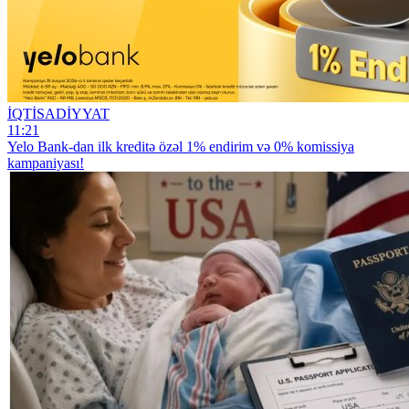
İQTİSADİYYAT
11:21
Yelo Bank-dan ilk kreditə özəl 1% endirim və 0% komissiya
kampaniyası!