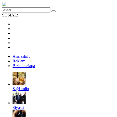
SOSİAL:
Ana səhifə
Reklam
Bizimlə əlaqə
Sağlamliq
Siyasət