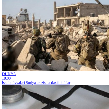
DÜNYA
18:00
İsrail qüvvələri Suriya ərazisinə daxil olublar