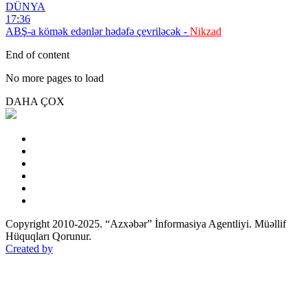
DÜNYA
17:36
ABŞ-a kömək edənlər hədəfə çevriləcək -
Nikzad
End of content
No more pages to load
DAHA ÇOX
Copyright 2010-2025. “Azxəbər” İnformasiya Agentliyi. Müəllif
Hüquqları Qorunur.
Created by