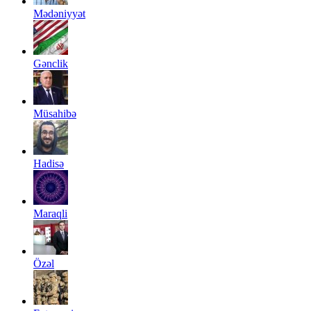
Mədəniyyət
Gənclik
Müsahibə
Hadisə
Maraqli
Özəl