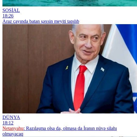
SOSİAL
18:26
Araz çayında batan şəxsin meyiti tapılıb
DÜNYA
18:12
Netanyahu
: Razılaşma olsa da, olmasa da İranın nüvə silahı
olmayacaq