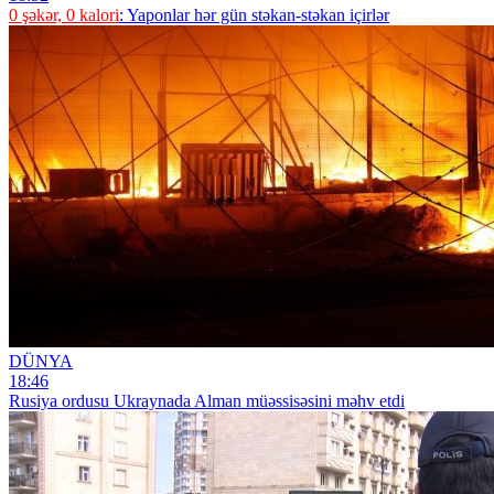
0 şəkər, 0 kalori
: Yaponlar hər gün stəkan-stəkan içirlər
DÜNYA
18:46
Rusiya ordusu Ukraynada Alman müəssisəsini məhv etdi