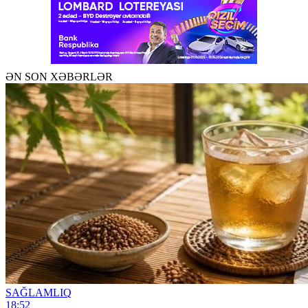
ƏN SON XƏBƏRLƏR
SAĞLAMLIQ
18:52