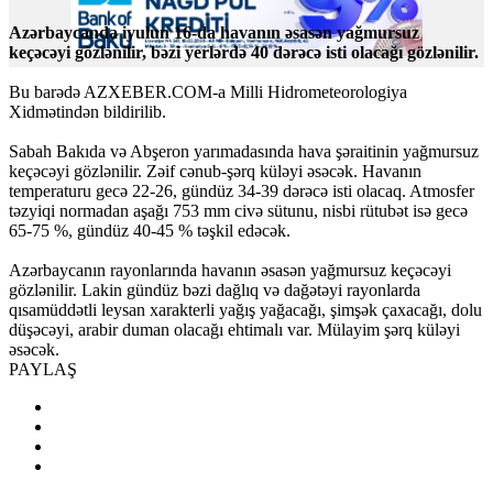
Azərbaycanda iyulun 16-da havanın əsasən yağmursuz
keçəcəyi gözlənilir, bəzi yerlərdə 40 dərəcə isti olacağı gözlənilir.
Bu barədə AZXEBER.COM-a Milli Hidrometeorologiya
Xidmətindən bildirilib.
Sabah Bakıda və Abşeron yarımadasında hava şəraitinin yağmursuz
keçəcəyi gözlənilir. Zəif cənub-şərq küləyi əsəcək. Havanın
temperaturu gecə 22-26, gündüz 34-39 dərəcə isti olacaq. Atmosfer
təzyiqi normadan aşağı 753 mm civə sütunu, nisbi rütubət isə gecə
65-75 %, gündüz 40-45 % təşkil edəcək.
Azərbaycanın rayonlarında havanın əsasən yağmursuz keçəcəyi
gözlənilir. Lakin gündüz bəzi dağlıq və dağətəyi rayonlarda
qısamüddətli leysan xarakterli yağış yağacağı, şimşək çaxacağı, dolu
düşəcəyi, arabir duman olacağı ehtimalı var. Mülayim şərq küləyi
əsəcək.
PAYLAŞ