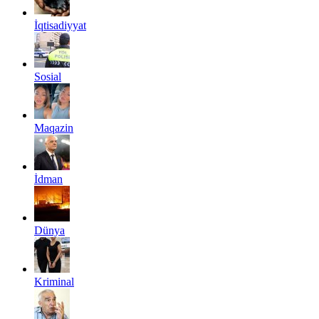
İqtisadiyyat
Sosial
Maqazin
İdman
Dünya
Kriminal