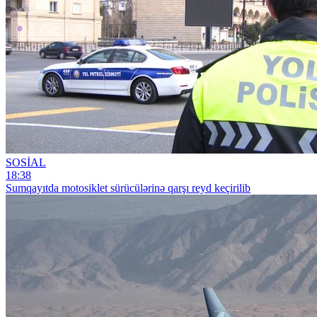
SOSİAL
18:38
Sumqayıtda motosiklet sürücülərinə qarşı reyd keçirilib