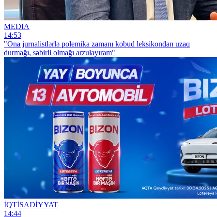
MEDIA
14:53
"Ona jurnalistlərlə polemika zamanı kobud leksikondan uzaq
durmağı, səbirli olmağı arzulayıram"
İQTİSADİYYAT
14:44