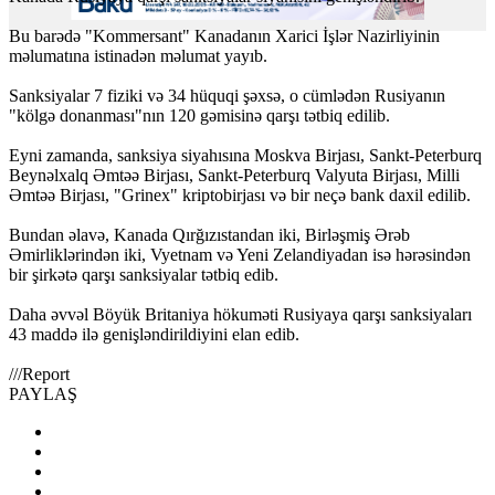
Bu barədə "Kommersant" Kanadanın Xarici İşlər Nazirliyinin
məlumatına istinadən məlumat yayıb.
Sanksiyalar 7 fiziki və 34 hüquqi şəxsə, o cümlədən Rusiyanın
"kölgə donanması"nın 120 gəmisinə qarşı tətbiq edilib.
Eyni zamanda, sanksiya siyahısına Moskva Birjası, Sankt-Peterburq
Beynəlxalq Əmtəə Birjası, Sankt-Peterburq Valyuta Birjası, Milli
Əmtəə Birjası, "Grinex" kriptobirjası və bir neçə bank daxil edilib.
Bundan əlavə, Kanada Qırğızıstandan iki, Birləşmiş Ərəb
Əmirliklərindən iki, Vyetnam və Yeni Zelandiyadan isə hərəsindən
bir şirkətə qarşı sanksiyalar tətbiq edib.
Daha əvvəl Böyük Britaniya hökuməti Rusiyaya qarşı sanksiyaları
43 maddə ilə genişləndirildiyini elan edib.
///
Report
PAYLAŞ