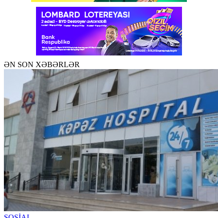
ƏN SON XƏBƏRLƏR
SOSİAL