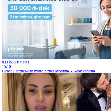
İQTİSADİYYAT
15:10
Birbank Biznes-dən mikro biznes kreditinə 5%-dək endirim