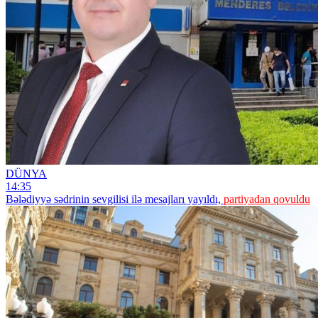
DÜNYA
14:35
Bələdiyyə sədrinin sevgilisi ilə mesajları yayıldı,
partiyadan qovuldu