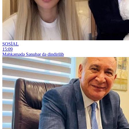
SOSİAL
15:09
Məhkəmədə Sənubər də dindirilib