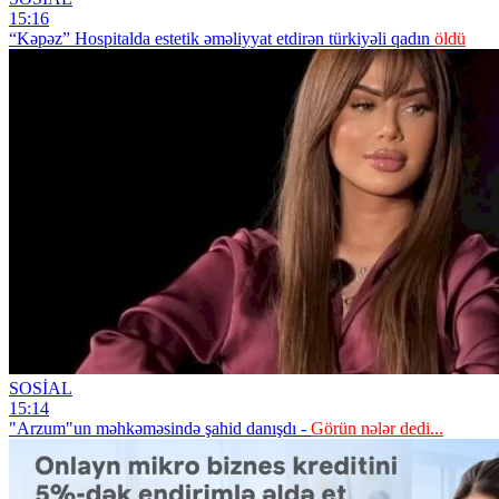
15:16
“Kəpəz” Hospitalda estetik əməliyyat etdirən türkiyəli qadın
öldü
SOSİAL
15:14
"Arzum"un məhkəməsində şahid danışdı -
Görün nələr dedi...