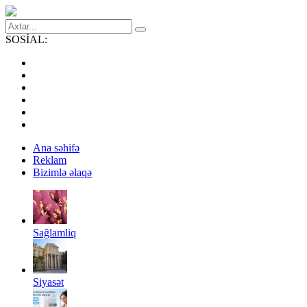
SOSİAL:
Ana səhifə
Reklam
Bizimlə əlaqə
Sağlamliq
Siyasət