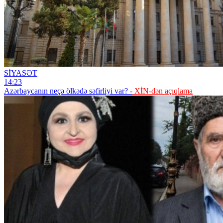
SİYASƏT
14:23
Azərbaycanın neçə ölkədə səfirliyi var? -
XİN-dən açıqlama