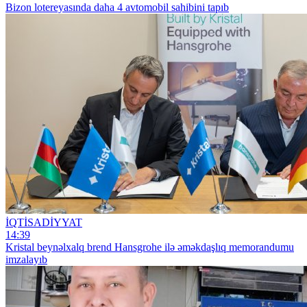
Bizon lotereyasında daha 4 avtomobil sahibini tapıb
İQTİSADİYYAT
14:39
Kristal beynəlxalq brend Hansgrohe ilə əməkdaşlıq memorandumu
imzalayıb