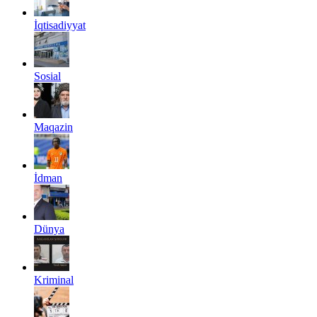
İqtisadiyyat
Sosial
Maqazin
İdman
Dünya
Kriminal