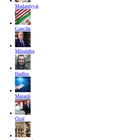
Mədəniyyət
Gənclik
Müsahibə
Hadisə
Maraqli
Özəl