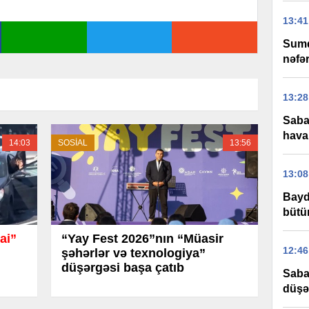
13:41
Sumq
nəfər
13:28
Saba
hava
14:03
SOSİAL
13:56
13:08
Bayd
bütü
ai”
“Yay Fest 2026”nın “Müasir
12:46
şəhərlər və texnologiya”
düşərgəsi başa çatıb
Saba
düşə