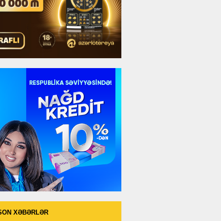
SON XƏBƏRLƏR