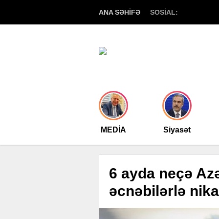
ANA SƏHİFƏ
SOSİAL:
MEDİA
Siyasət
6 ayda neçə Az
əcnəbilərlə nik