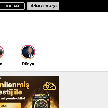
REKLAM
BİZİMLƏ ƏLAQƏ
an
Dünya