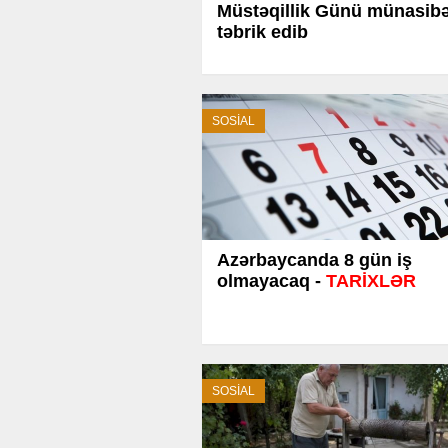
Müstəqillik Günü münasibə
təbrik edib
SOSİAL
Azərbaycanda 8 gün iş
olmayacaq -
TARİXLƏR
SOSİAL