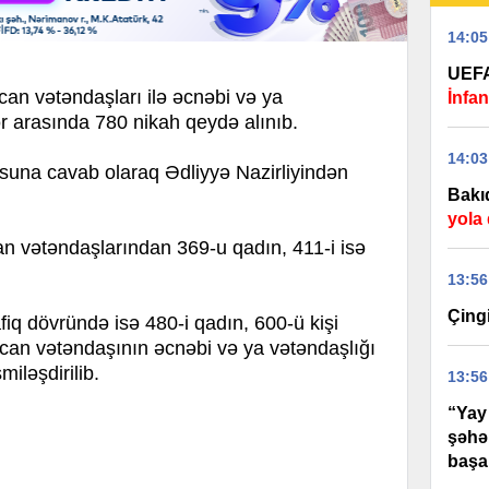
14:05
UEFA
ycan vətəndaşları ilə əcnəbi və ya
İnfa
r arasında 780 nikah qeydə alınıb.
14:03
suna cavab olaraq Ədliyyə Nazirliyindən
Bakı
yola
n vətəndaşlarından 369-u qadın, 411-i isə
13:56
Çingi
fiq dövründə isə 480-i qadın, 600-ü kişi
can vətəndaşının əcnəbi və ya vətəndaşlığı
iləşdirilib.
13:56
“Yay
şəhə
başa