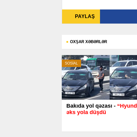
PAYLAŞ
OXŞAR XƏBƏRLƏR
SOSİAL
Bakıda yol qəzası -
“Hyund
əks yola düşdü