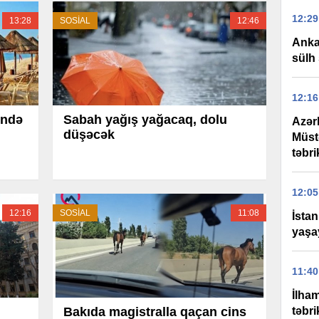
12:29
13:28
SOSİAL
12:46
Anka
sülh 
12:16
ində
Sabah yağış yağacaq, dolu
Azər
düşəcək
Müst
təbri
12:05
12:16
SOSİAL
11:08
İstan
yaşay
11:40
İlha
Bakıda magistralla qaçan cins
təbri