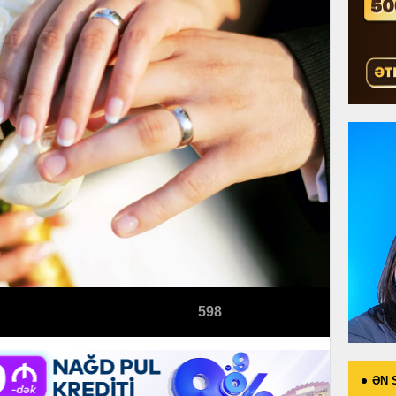
598
ƏN 