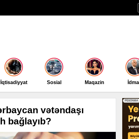
İqtisadiyyat
Sosial
Maqazin
İdm
ərbaycan vətəndaşı
ah bağlayıb?