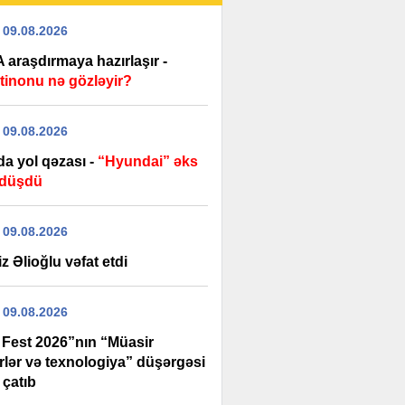
 09.08.2026
 araşdırmaya hazırlaşır -
ntinonu nə gözləyir?
 09.08.2026
da yol qəzası -
“Hyundai” əks
 düşdü
 09.08.2026
z Əlioğlu vəfat etdi
 09.08.2026
 Fest 2026”nın “Müasir
rlər və texnologiya” düşərgəsi
 çatıb