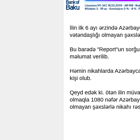
İlin ilk 6 ayı ərzində Azərba
vətəndaşlığı olmayan şəxslə
Bu barədə "Report"un sorğu
məlumat verilib.
Həmin nikahlarda Azərbayca
kişi olub.
Qeyd edək ki. ötən ilin müva
olmaqla 1080 nəfər Azərbay
olmayan şəxslərlə nikahı rəsm