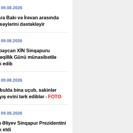
 09.08.2026
ra Bakı və İrəvan arasında
səylərini dəstəkləyir
 09.08.2026
baycan XİN Sinqapuru
əqillik Günü münasibətilə
k edib
 09.08.2026
bulda bina uçub, sakinlər
ış evini tərk ediblər -
FOTO
 09.08.2026
m Əliyev Sinqapur Prezidentini
k etdi