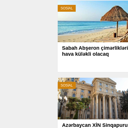
SOSİAL
Sabah Abşeron çimərliklər
hava küləkli olacaq
SOSİAL
Azərbaycan XİN Sinqapuru