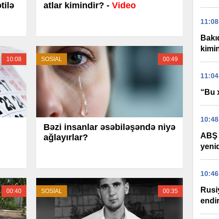
tilə
atlar kimindir? -
Video
11:08
Bakıd
kimi
10:08
SOSİAL
00:49
11:04
“Bu 
10:48
Bəzi insanlar əsəbiləşəndə niyə
ABŞ 
ağlayırlar?
yeni
10:46
Rusi
00:40
SOSİAL
00:35
endir