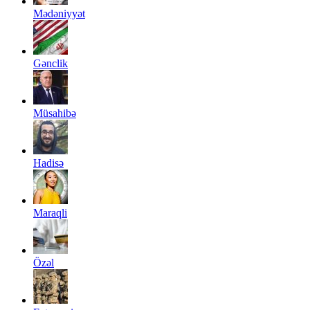
Mədəniyyət
Gənclik
Müsahibə
Hadisə
Maraqli
Özəl