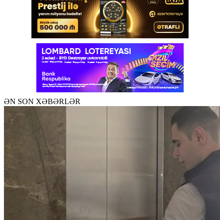
ƏN SON XƏBƏRLƏR