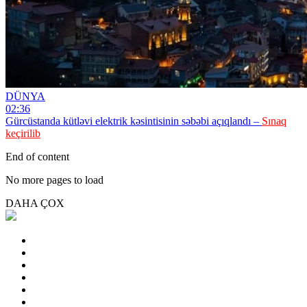
DÜNYA
02:36
Gürcüstanda kütləvi elektrik kəsintisinin səbəbi açıqlandı –
Sınaq
keçirilib
End of content
No more pages to load
DAHA ÇOX