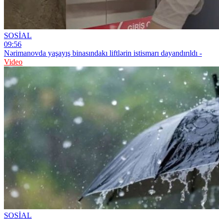
SOSİAL
09:56
Nərimanovda yaşayış binasındakı liftlərin istismarı dayandırıldı -
Video
SOSİAL