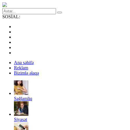
SOSİAL:
Ana səhifə
Reklam
Bizimlə əlaqə
Sağlamliq
Siyasət