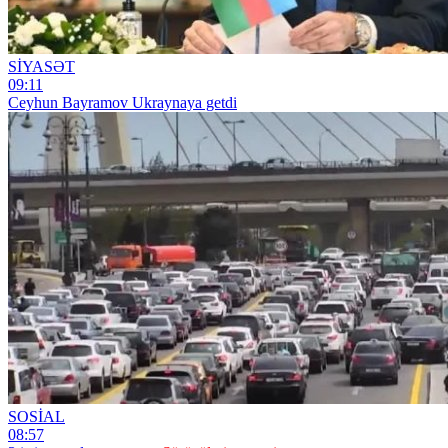
SİYASƏT
09:11
Ceyhun Bayramov Ukraynaya getdi
SOSİAL
08:57