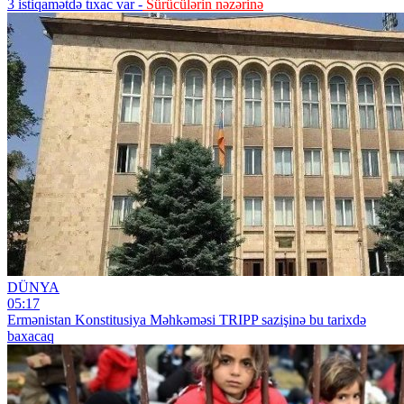
3 istiqamətdə tıxac var -
Sürücülərin nəzərinə
DÜNYA
05:17
Ermənistan Konstitusiya Məhkəməsi TRIPP sazişinə bu tarixdə
baxacaq