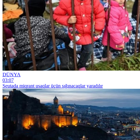
DÜNYA
03:07
Seutada miqrant uşaqlar üçün sığınacaqlar yaradılır