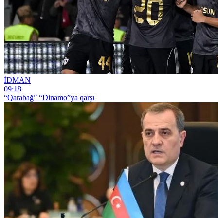
İDMAN
09:18
“Qarabağ” “Dinamo”ya qarşı