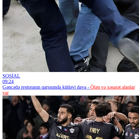
SOSİAL
09:24
Gəncədə restoranın qarşısında kütləvi dava -
Ölən və xəsarət alanlar
var