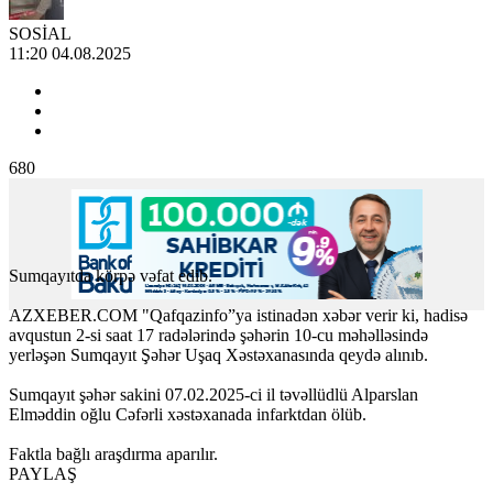
SOSİAL
11:20 04.08.2025
680
Sumqayıtda körpə vəfat edib.
AZXEBER.COM "Qafqazinfo”ya istinadən xəbər verir ki, hadisə
avqustun 2-si saat 17 radələrində şəhərin 10-cu məhəlləsində
yerləşən Sumqayıt Şəhər Uşaq Xəstəxanasında qeydə alınıb.
Sumqayıt şəhər sakini 07.02.2025-ci il təvəllüdlü Alparslan
Elməddin oğlu Cəfərli xəstəxanada infarktdan ölüb.
Faktla bağlı araşdırma aparılır.
PAYLAŞ