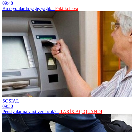
09:48
Bu rayonlarda yağış yağıb -
Faktiki hava
SOSİAL
09:30
Pensiyalar nə vaxt veriləcək? -
TARİX AÇIQLANDI