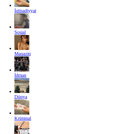
İqtisadiyyat
Sosial
Maqazin
İdman
Dünya
Kriminal