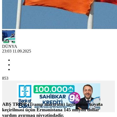
DÜNYA
23:03 11.09.2025
853
ABŞ TRIPP (Tramp marşrutu) layihəsinin həyata
keçirilməsi üçün Ermənistana 145 milyon dollar
yardım ayırmaq niyyətindədir.