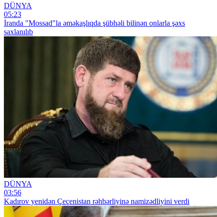
DÜNYA
05:23
İranda "Mossad"la əməkaşlıqda şübhəli bilinən onlarla şəxs
saxlanılıb
DÜNYA
03:56
Kadırov yenidən Çeçenistan rəhbərliyinə namizədliyini verdi