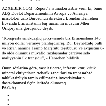
AZXEBER.COM "Report"a istinadən xəbər verir ki, bunu
ABŞ Dövlət Departamentinin Avropa və Avrasiya
məsələləri üzrə Bürosunun direktoru Brendan Henrehen
İrəvanda Ermənistanın baş nazirinin müavini Mher
Qriqoryanla görüşündə deyib.
"Konqreslə əməkdaşlıq çərçivəsində biz Ermənistana 145
milyon dollar verməyi planlaşdırırıq. Bu, Beynəlxalq Sülh
və Rifah naminə Tramp Marşrutu təşəbbüsü və avqustun 8-
də əldə olunmuş müvafiq razılaşmalar çərçivəsində
maliyyənin ilk tranşıdır", - Henrehen bildirib.
Onun sözlərinə görə, vəsait ticarət, infrastruktur, kritik
mineral ehtiyatların tədarük zəncirləri və transsərhəd
təhlükəsizliyin təmin edilməsinə investisiyaların
dəstəklənməsi üçün istifadə olunacaq.
PAYLAŞ