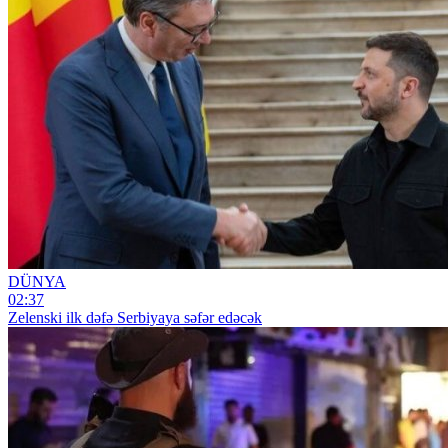
DÜNYA
02:37
Zelenski ilk dəfə Serbiyaya səfər edəcək