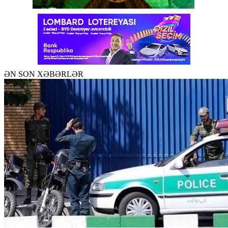
ƏN SON XƏBƏRLƏR