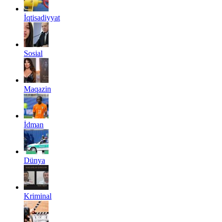
İqtisadiyyat
Sosial
Maqazin
İdman
Dünya
Kriminal