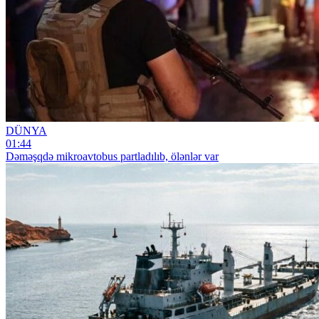
DÜNYA
01:44
Dəməşqdə mikroavtobus partladılıb, ölənlər var