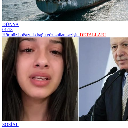
DÜNYA
01:18
Hörmüz boğazı ilə bağlı gözlənilən sazişin
DETALLARI
SOSİAL