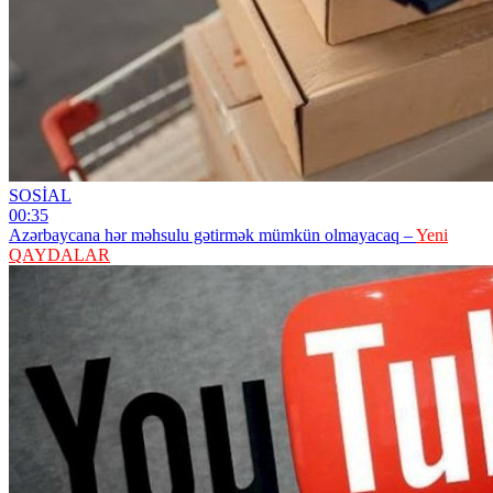
SOSİAL
00:35
Azərbaycana hər məhsulu gətirmək mümkün olmayacaq –
Yeni
QAYDALAR