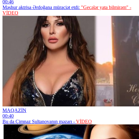
00:46
Məşhur aktrisa Ərdoğana müraciət etdi:
"Gecələr yata bilmirəm" -
VİDEO
MAQAZİN
00:40
Bu da Çimnaz Sultanovanın məzarı -
VİDEO