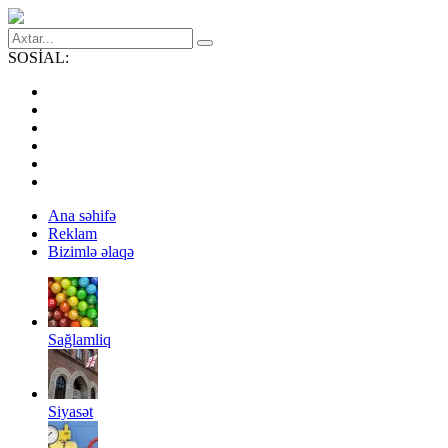
SOSİAL:
Ana səhifə
Reklam
Bizimlə əlaqə
Sağlamliq
Siyasət