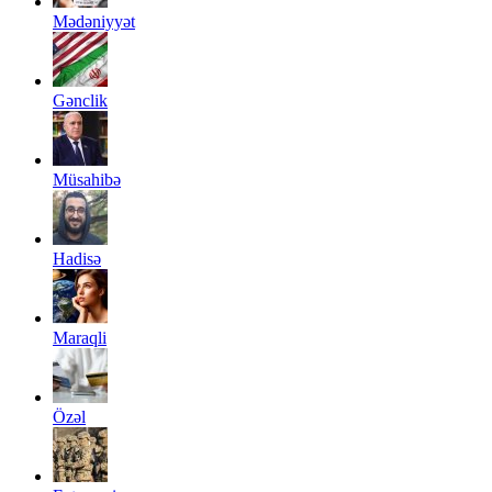
Mədəniyyət
Gənclik
Müsahibə
Hadisə
Maraqli
Özəl