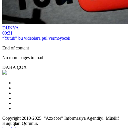
DÜNYA
00:31
“Yutub” bu videolara pul verməyəcək
End of content
No more pages to load
DAHA ÇOX
Copyright 2010-2025. “Azxəbər” İnformasiya Agentliyi. Müəllif
Hüquqları Qorunur.