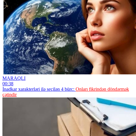
MARAQLI
00:38
İnadkar xarakterləri ilə seçilən 4 bürc:
Onları fikrindən döndərmək
çətindir