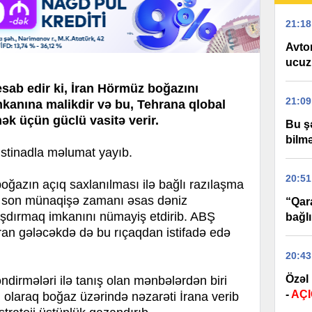
21:18
Avtom
ucuzl
sab edir ki, İran Hörmüz boğazını
21:09
mkanına malikdir və bu, Tehrana qlobal
mək üçün güclü vasitə verir.
Bu ş
bilm
tinadla məlumat yayıb.
20:51
oğazın açıq saxlanılması ilə bağlı razılaşma
an son münaqişə zamanı əsas dəniz
“Qar
aşdırmaq imkanını nümayiş etdirib. ABŞ
bağl
hran gələcəkdə də bu rıçaqdan istifadə edə
20:43
Özəl
ndirmələri ilə tanış olan mənbələrdən biri
-
AÇ
ki olaraq boğaz üzərində nəzarəti İrana verib