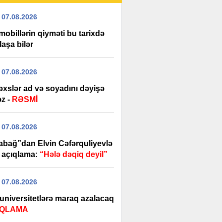
 07.08.2026
obillərin qiyməti bu tarixdə
aşa bilər
 07.08.2026
əxslər ad və soyadını dəyişə
əz -
RƏSMİ
 07.08.2026
abağ”dan Elvin Cəfərquliyevlə
ı açıqlama:
“Hələ dəqiq deyil”
 07.08.2026
 universitetlərə maraq azalacaq
IQLAMA