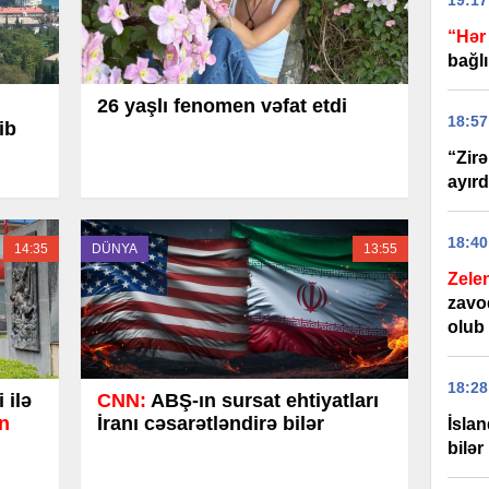
19:17
“Hər 
bağlı
26 yaşlı fenomen vəfat etdi
18:57
ib
“Zirə
ayırd
18:40
14:35
DÜNYA
13:55
Zele
zavo
olub
18:28
 ilə
CNN:
ABŞ-ın sursat ehtiyatları
n
İranı cəsarətləndirə bilər
İslan
bilər