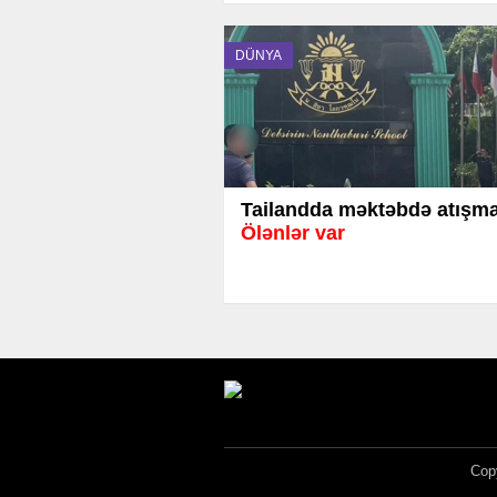
DÜNYA
Tailandda məktəbdə atışma
Ölənlər var
Copy