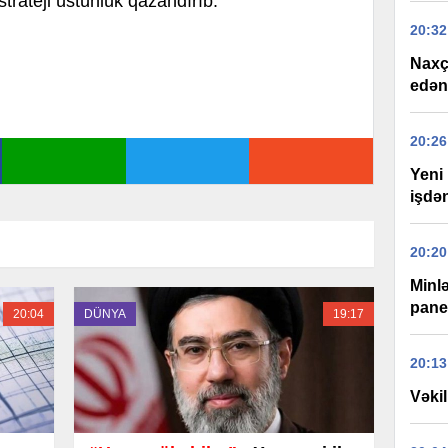
strateji üstünlük qazandırıb.
20:32
Naxç
edən
20:26
Yeni 
işdən
20:20
Minlə
panel
20:04
DÜNYA
19:17
20:13
Vəkil