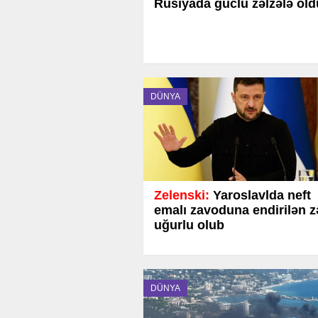
Rusiyada güclü zəlzələ old
DÜNYA
Zelenski:
Yaroslavlda neft
emalı zavoduna endirilən z
uğurlu olub
DÜNYA