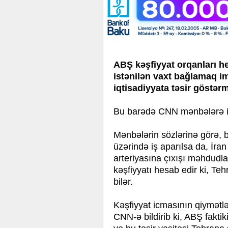
ABŞ kəşfiyyat orqanları he
istənilən vaxt bağlamaq i
iqtisadiyyata təsir göstər
Bu barədə CNN mənbələrə is
Mənbələrin sözlərinə görə, b
üzərində iş aparılsa da, İr
arteriyasına çıxışı məhdudl
kəşfiyyatı hesab edir ki, Te
bilər.
Kəşfiyyat icmasının qiymətlə
CNN-ə bildirib ki, ABŞ fakti