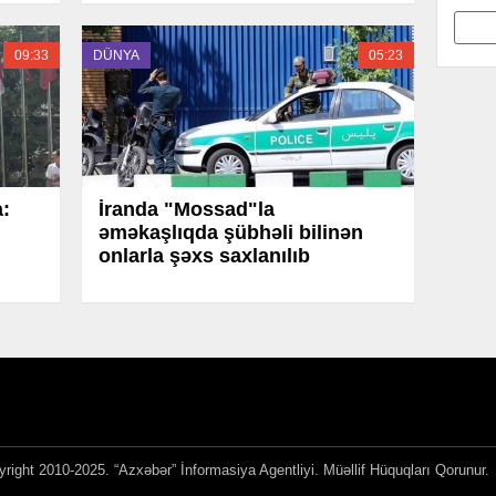
09:33
DÜNYA
05:23
:
İranda "Mossad"la
əməkaşlıqda şübhəli bilinən
onlarla şəxs saxlanılıb
right 2010-2025. “Azxəbər” İnformasiya Agentliyi. Müəllif Hüquqları Qorunur.