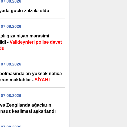
 07.08.2026
yada güclü zəlzələ oldu
 07.08.2026
şlı qıza nişan mərasimi
ildi -
Valideynləri polisə dəvət
du
 07.08.2026
bölməsində ən yüksək nəticə
ərən məktəblər -
SİYAHI
 07.08.2026
 və Zəngilanda ağacların
nsuz kəsilməsi aşkarlandı