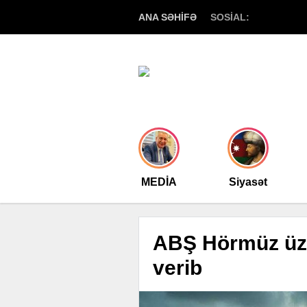
ANA SƏHİFƏ
SOSİAL:
MEDİA
Siyasət
ABŞ Hörmüz üzə
verib