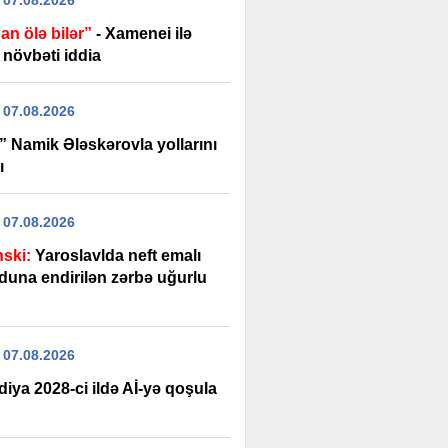
 07.08.2026
an ölə bilər”
- Xamenei ilə
 növbəti iddia
 07.08.2026
” Namik Ələskərovla yollarını
ı
 07.08.2026
nski:
Yaroslavlda neft emalı
duna endirilən zərbə uğurlu
 07.08.2026
diya 2028-ci ildə Aİ-yə qoşula