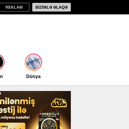
REKLAM
BİZİMLƏ ƏLAQƏ
an
Dünya