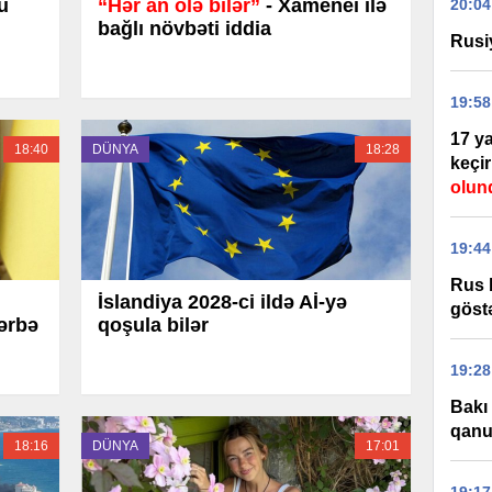
u
“Hər an ölə bilər”
- Xamenei ilə
20:04
bağlı növbəti iddia
Rusi
19:58
17 ya
18:40
DÜNYA
18:28
keçir
olun
19:44
Rus 
İslandiya 2028-ci ildə Aİ-yə
göst
ərbə
qoşula bilər
19:28
Bakı
qanu
18:16
DÜNYA
17:01