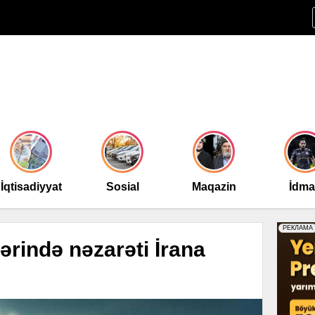
İqtisadiyyat
Sosial
Maqazin
İdm
rində nəzarəti İrana