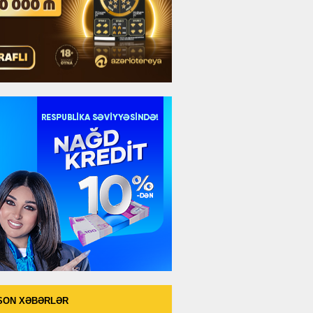
SON XƏBƏRLƏR