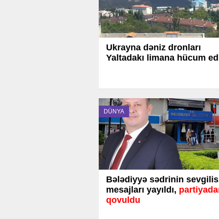
Ukrayna dəniz dronları
Yaltadakı limana hücum ed
DÜNYA
Bələdiyyə sədrinin sevgilisi
mesajları yayıldı,
partiyada
qovuldu