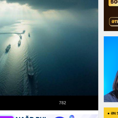
782
ƏN 