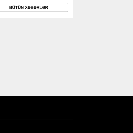
BÜTÜN XƏBƏRLƏR