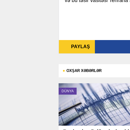
və bu təsir vasitəsi Tehrana 
PAYLAŞ
OXŞAR XƏBƏRLƏR
DÜNYA