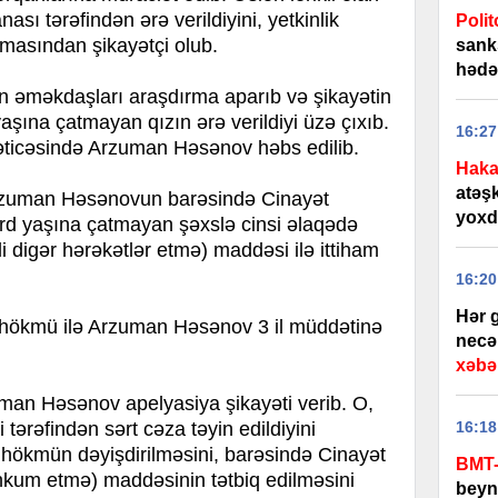
nası tərəfindən ərə verildiyini, yetkinlik
Polit
masından şikayətçi olub.
sank
hədə
n əməkdaşları araşdırma aparıb və şikayətin
aşına çatmayan qızın ərə verildiyi üzə çıxıb.
16:27
 nəticəsində Arzuman Həsənov həbs edilib.
Haka
atəş
 Arzuman Həsənovun barəsində Cinayət
yoxd
örd yaşına çatmayan şəxslə cinsi əlaqədə
i digər hərəkətlər etmə) maddəsi ilə ittiham
16:20
Hər 
hökmü ilə Arzuman Həsənov 3 il müddətinə
necə 
xəbər
an Həsənov apelyasiya şikayəti verib. O,
tərəfindən sərt cəza təyin edildiyini
16:18
hökmün dəyişdirilməsini, barəsində Cinayət
BMT-
əhkum etmə) maddəsinin tətbiq edilməsini
beynə