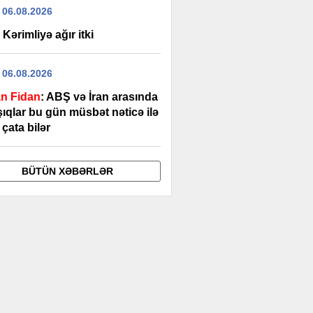
 06.08.2026
 Kərimliyə ağır itki
 06.08.2026
n Fidan
: ABŞ və İran arasında
ıqlar bu gün müsbət nəticə ilə
çata bilər
BÜTÜN XƏBƏRLƏR