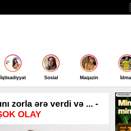
İqtisadiyyat
Sosial
Maqazin
İdm
nı zorla ərə verdi və ... -
 ŞOK OLAY