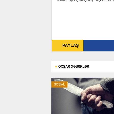
PAYLAŞ
OXŞAR XƏBƏRLƏR
SOSİAL