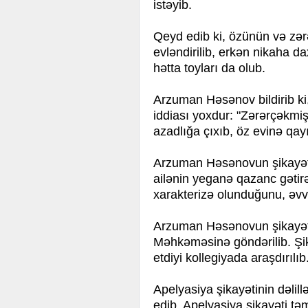
istəyib.
Qeyd edib ki, özünün və zər
evləndirilib, erkən nikaha da
hətta toyları da olub.
Arzuman Həsənov bildirib ki,
iddiası yoxdur: "Zərərçəkmiş
azadlığa çıxıb, öz evinə qayı
Arzuman Həsənovun şikayətin
ailənin yeganə qazanc gətir
xarakterizə olunduğunu, əvv
Arzuman Həsənovun şikayəti
Məhkəməsinə göndərilib. Ş
etdiyi kollegiyada araşdırılıb
Apelyasiya şikayətinin dəlil
edib. Apelyasiya şikayəti tə