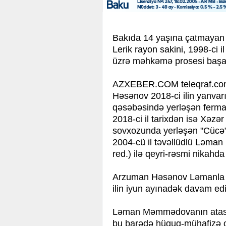
Bakıda 14 yaşına çatmayan q
Lerik rayon sakini, 1998-ci 
üzrə məhkəmə prosesi başa 
AZXEBER.COM teleqraf.com-a
Həsənov 2018-ci ilin yanvar
qəsəbəsində yerləşən ferma
2018-ci il tarixdən isə Xəz
sovxozunda yerləşən "Cücə”
2004-cü il təvəllüdlü Ləman
red.) ilə qeyri-rəsmi nikahda
Arzuman Həsənov Ləmanla ai
ilin iyun ayınadək davam edi
Ləman Məmmədovanın atası 
bu barədə hüquq-mühafizə or