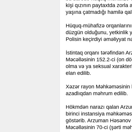
kişi qızının paytaxtda zorla a
yaşına çatmadığı hamilə qal
Hüquq-mühafizə orqanlarını
düzgün olduğunu, yetkinlik y
Polisin keçirdiyi əməliyyat
İstintaq orqanı tərəfindən
Məcəlləsinin 152.2-ci (on d
olma və ya seksual xarakterl
elan edilib.
Xəzər rayon Məhkəməsinin 
azadlıqdan məhrum edilib.
Hökmdən narazı qalan Arzum
birinci instansiya məhkəməsi 
göstərib. Arzuman Həsənov 
Məcəlləsinin 70-ci (şərti m