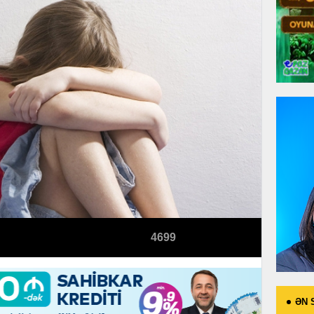
4699
ƏN 