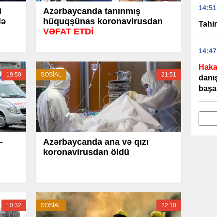
14:51
i
Azərbaycanda tanınmış
də
hüquqşünas koronavirusdan
Tahir
VƏFAT ETDİ
14:47
Haka
19:50
SOSİAL
21:51
danış
başa 
-
Azərbaycanda ana və qızı
koronavirusdan öldü
10:32
SOSİAL
22:10