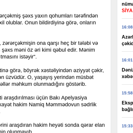
nüma
SİYA
ərçəkmiş şəxs yaxın qohumları tərəfindən
xil olublar. Onun bildirdiyinə görə, onların
16:08
Azərb
 zərərçəkmişin ona qarşı heç bir tələbi və
çəkid
 şəxs məni öz əri kimi qəbul edir. Mənim
tmasını istəyir”.
16:01
ə görə, böyrək xəstəliyindən əziyyət çəkir,
Dəni
xəbə
ən üzvüdür. O, yaşayış yerindən müsbət
əllər məhkum olunmadığını göstərib.
15:58
 araşdırılması üçün Bakı Apelyasiya
Ekspr
ikayət hakim Namiq Məmmədovun sədrlik
bağl
.
lərini araşdıran hakim heyəti sonda qərar elan
15:33
min olunmayıb.