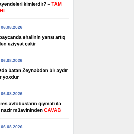
yəndələri kimlərdir? –
TAM
HI
 06.08.2026
aycanda əhalinin yarısı artıq
ən əziyyət çəkir
 06.08.2026
zdə batan Zeynəbdən bir aydır
r yoxdur
 06.08.2026
es avtobusların qiyməti ilə
ı nazir müavinindən
CAVAB
 06.08.2026