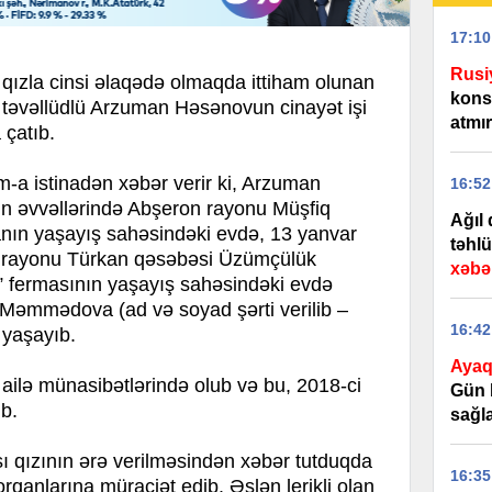
17:10
Rusi
ızla cinsi əlaqədə olmaqda ittiham olunan
kons
il təvəllüdlü Arzuman Həsənovun cinayət işi
atmır
çatıb.
 istinadən xəbər verir ki, Arzuman
16:52
ın əvvəllərində Abşeron rayonu Müşfiq
Ağıl 
nın yaşayış sahəsindəki evdə, 13 yanvar
təhlü
ər rayonu Türkan qəsəbəsi Üzümçülük
xəbər
 fermasının yaşayış sahəsindəki evdə
 Məmmədova (ad və soyad şərti verilib –
16:42
 yaşayıb.
Ayaq
lə münasibətlərində olub və bu, 2018-ci
Gün 
b.
sağla
qızının ərə verilməsindən xəbər tutduqda
16:35
qanlarına müraciət edib. Əslən lerikli olan