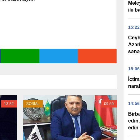
Məle
ilə b
15:22
Ceyh
Azər
sənəd
15:06
İctim
narah
14:56
13:32
SOSİAL
09:59
Birba
edin
edin