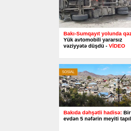
Bakı-Sumqayıt yolunda qə
Yük avtomobili yararsız
vəziyyətə düşdü -
VİDEO
SOSİAL
Bakıda dəhşətli hadisə:
Bir
evdən 5 nəfərin meyiti tapıl