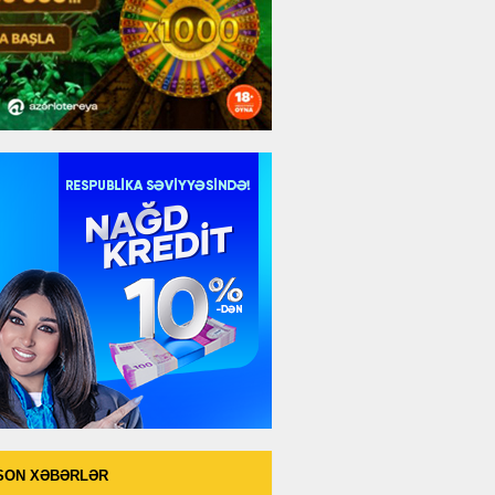
SON XƏBƏRLƏR