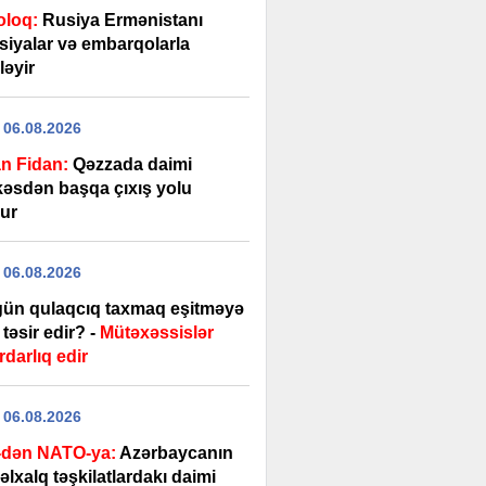
oloq:
Rusiya Ermənistanı
siyalar və embarqolarla
ləyir
 06.08.2026
n Fidan:
Qəzzada daimi
kəsdən başqa çıxış yolu
ur
 06.08.2026
gün qulaqcıq taxmaq eşitməyə
təsir edir? -
Mütəxəssislər
darlıq edir
 06.08.2026
dən NATO-ya:
Azərbaycanın
lxalq təşkilatlardakı daimi