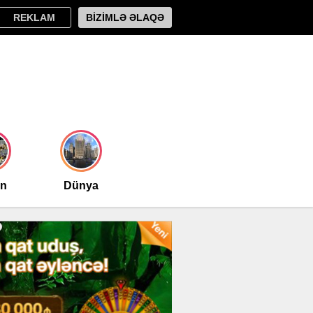
REKLAM
BİZİMLƏ ƏLAQƏ
an
Dünya