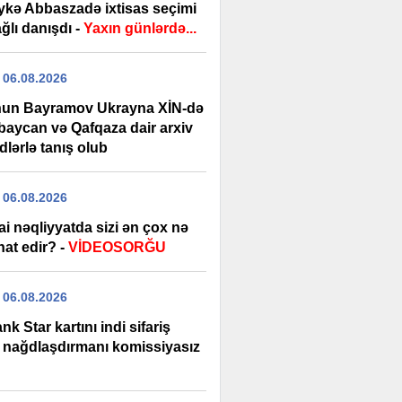
ykə Abbaszadə ixtisas seçimi
ağlı danışdı -
Yaxın günlərdə...
 06.08.2026
un Bayramov Ukrayna XİN-də
baycan və Qafqaza dair arxiv
lərlə tanış olub
 06.08.2026
ai nəqliyyatda sizi ən çox nə
at edir? -
VİDEOSORĞU
 06.08.2026
nk Star kartını indi sifariş
, nağdlaşdırmanı komissiyasız