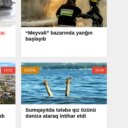
za:
“Meyvəli” bazarında yanğın
başlayıb
13:55
SOSİAL
16:04
Sumqayıtda tələbə qız özünü
dı
dənizə ataraq intihar etdi