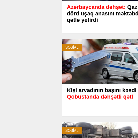
Azərbaycanda dəhşət:
Qaz
dörd uşaq anasını məktəb
qətlə yetirdi
SOSİAL
Kişi arvadının başını kəsdi 
Qobustanda dəhşətli qətl
SOSİAL