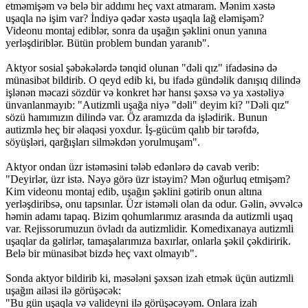
etməmişəm və belə bir addımı heç vaxt atmaram. Mənim xəstə
uşaqla nə işim var? İndiyə qədər xəstə uşaqla lağ eləmişəm?
Videonu montaj ediblər, sonra da uşağın şəklini onun yanına
yerləşdiriblər. Bütün problem bundan yaranıb".
Aktyor sosial şəbəkələrdə tənqid olunan "dəli qız" ifadəsinə də
münasibət bildirib. O qeyd edib ki, bu ifadə gündəlik danışıq dilində
işlənən məcazi sözdür və konkret hər hansı şəxsə və ya xəstəliyə
ünvanlanmayıb: "Autizmli uşağa niyə "dəli" deyim ki? "Dəli qız"
sözü hamımızın dilində var. Öz aramızda da işlədirik. Bunun
autizmlə heç bir əlaqəsi yoxdur. İş-gücüm qalıb bir tərəfdə,
söyüşləri, qarğışları silməkdən yorulmuşam".
Aktyor ondan üzr istəməsini tələb edənlərə də cavab verib:
"Deyirlər, üzr istə. Nəyə görə üzr istəyim? Mən oğurluq etmişəm?
Kim videonu montaj edib, uşağın şəklini gətirib onun altına
yerləşdiribsə, onu tapsınlar. Üzr istəməli olan da odur. Gəlin, əvvəlcə
həmin adamı tapaq. Bizim qohumlarımız arasında da autizmli uşaq
var. Rejissorumuzun övladı da autizmlidir. Komedixanaya autizmli
uşaqlar da gəlirlər, tamaşalarımıza baxırlar, onlarla şəkil çəkdiririk.
Belə bir münasibət bizdə heç vaxt olmayıb".
Sonda aktyor bildirib ki, məsələni şəxsən izah etmək üçün autizmli
uşağın ailəsi ilə görüşəcək:
"Bu gün uşaqla və valideyni ilə görüşəcəyəm. Onlara izah