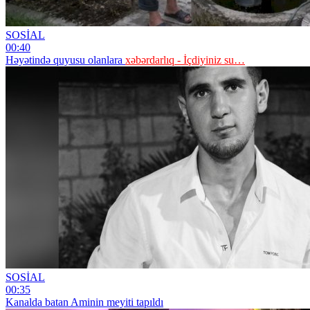
SOSİAL
00:40
Həyətində quyusu olanlara
xəbərdarlıq - İçdiyiniz su…
SOSİAL
00:35
Kanalda batan Aminin meyiti tapıldı