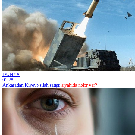
DÜNYA
01:28
Ankaradan Kiyevə silah satışı:
siyahıda nələr var?