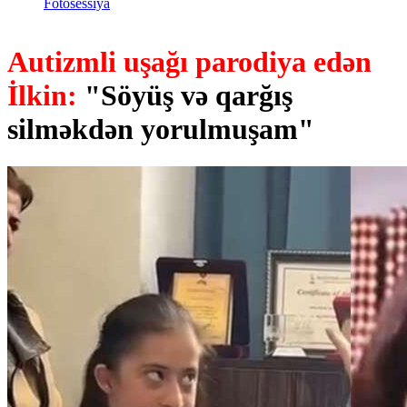
Fotosessiya
Autizmli uşağı parodiya edən
İlkin:
"Söyüş və qarğış
silməkdən yorulmuşam"