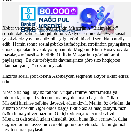
Xəbər verdiyimiz kimi aktyor İlkin Misgərlinin "Bizim eltilər"
serialındakı səhnəsi tənqid olunub. Aktyor bir müddət əvvəl sosial
şəbəkələrdə yayılan autizmli uşağın görüntülərini serialda parodiya
edib. Həmin səhnə sosial şəbəkə istifadəçiləri tərəfindən paylaşılaraq
etirazla qarşılanıb və aktyor qınanılıb. Müğənni Elnur Hüseynov da
məsələyə münasibət bildirib. O, İlkin Misgərlinin görüntülərini
paylaşaraq "Bu cür tərbiyəsiz davranışınıza görə sizə həqiqətən
utanmaq yaraşır" sözlərini yazıb.
Hazırda sosial şəbəkələrin Azərbaycan seqmenti aktyor İlkinə etiraz
edir.
Məsələ ilə bağlı layihə rəhbəri Vüqar Əmirov bizim.media-ya
bildirib ki, orijinal videonun mahiyyəti tamam başqadır: "İlkin
Misgərli kiminsə qəlbinə dəyəcək adam deyil. Mənim öz övladım da
autizm xəstəsidir. Əgər orada başqa fikirlə ələ salmaq olsaydı, mən
özüm buna yol verməzdim. O kiçik videoçarx texniki səhvdir.
Montajçı özü sosial adam olmadığı üçün buna fikir verməyib, daha
doğrusu onun həssas mövzu olduğunu dərk etmədən bunu gülməli
hesab edərək paylaşıb.