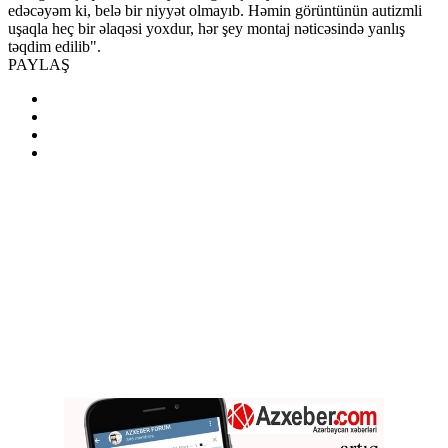
edəcəyəm ki, belə bir niyyət olmayıb. Həmin görüntünün autizmli
uşaqla heç bir əlaqəsi yoxdur, hər şey montaj nəticəsində yanlış
təqdim edilib".
PAYLAŞ