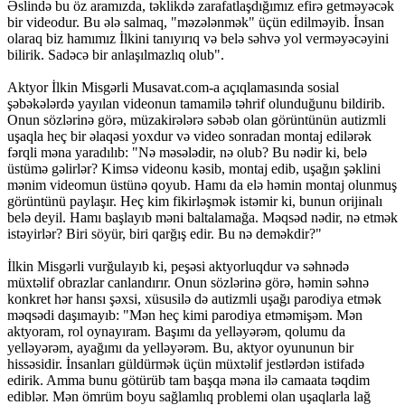
Əslində bu öz aramızda, təklikdə zarafatlaşdığımız efirə getməyəcək
bir videodur. Bu ələ salmaq, "məzələnmək" üçün edilməyib. İnsan
olaraq biz hamımız İlkini tanıyırıq və belə səhvə yol verməyəcəyini
bilirik. Sadəcə bir anlaşılmazlıq olub".
Aktyor İlkin Misgərli Musavat.com-a açıqlamasında sosial
şəbəkələrdə yayılan videonun tamamilə təhrif olunduğunu bildirib.
Onun sözlərinə görə, müzakirələrə səbəb olan görüntünün autizmli
uşaqla heç bir əlaqəsi yoxdur və video sonradan montaj edilərək
fərqli məna yaradılıb: "Nə məsələdir, nə olub? Bu nədir ki, belə
üstümə gəlirlər? Kimsə videonu kəsib, montaj edib, uşağın şəklini
mənim videomun üstünə qoyub. Hamı da elə həmin montaj olunmuş
görüntünü paylaşır. Heç kim fikirləşmək istəmir ki, bunun orijinalı
belə deyil. Hamı başlayıb məni baltalamağa. Məqsəd nədir, nə etmək
istəyirlər? Biri söyür, biri qarğış edir. Bu nə deməkdir?"
İlkin Misgərli vurğulayıb ki, peşəsi aktyorluqdur və səhnədə
müxtəlif obrazlar canlandırır. Onun sözlərinə görə, həmin səhnə
konkret hər hansı şəxsi, xüsusilə də autizmli uşağı parodiya etmək
məqsədi daşımayıb: "Mən heç kimi parodiya etməmişəm. Mən
aktyoram, rol oynayıram. Başımı da yelləyərəm, qolumu da
yelləyərəm, ayağımı da yelləyərəm. Bu, aktyor oyununun bir
hissəsidir. İnsanları güldürmək üçün müxtəlif jestlərdən istifadə
edirik. Amma bunu götürüb tam başqa məna ilə camaata təqdim
ediblər. Mən ömrüm boyu sağlamlıq problemi olan uşaqlarla lağ