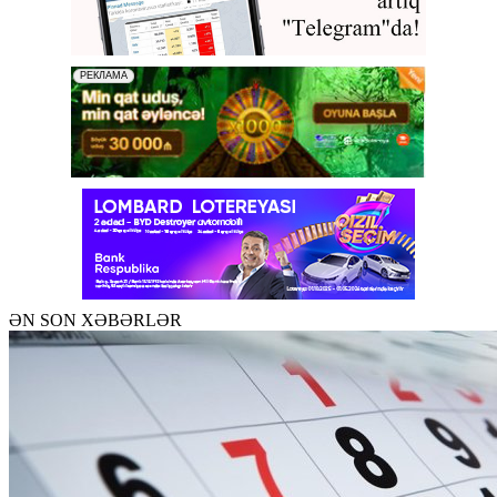
ƏN SON XƏBƏRLƏR