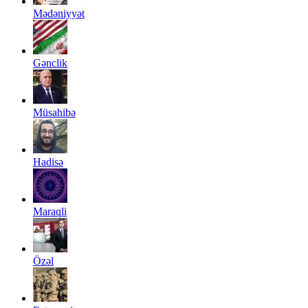
Mədəniyyət
Gənclik
Müsahibə
Hadisə
Maraqli
Özəl