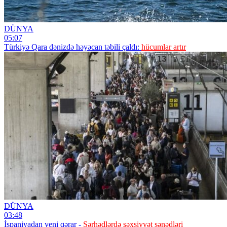
DÜNYA
05:07
Türkiyə Qara dənizdə həyəcan təbili çaldı:
hücumlar artır
DÜNYA
03:48
İspaniyadan yeni qərar -
Sərhədlərdə şəxsiyyət sənədləri