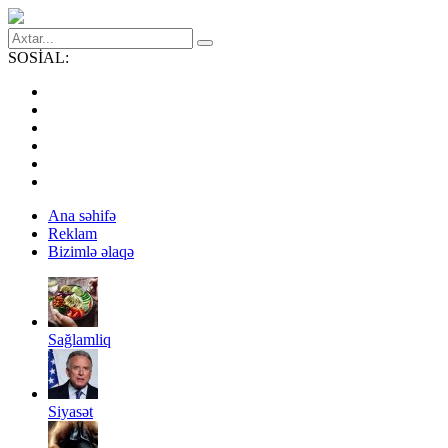
SOSİAL:
Ana səhifə
Reklam
Bizimlə əlaqə
Sağlamliq
Siyasət