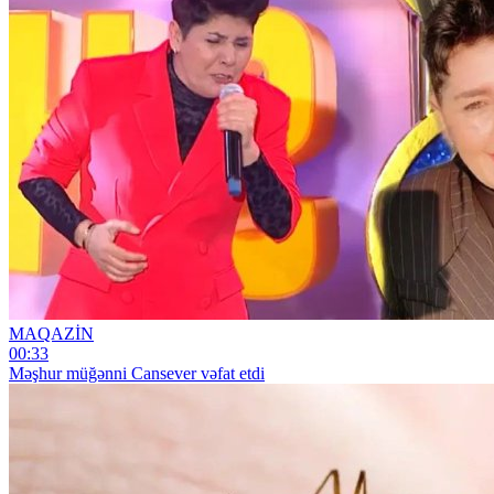
MAQAZİN
00:33
Məşhur müğənni Cansever vəfat etdi