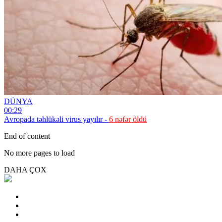
DÜNYA
00:29
Avropada təhlükəli virus yayılır -
6 nəfər öldü
End of content
No more pages to load
DAHA ÇOX