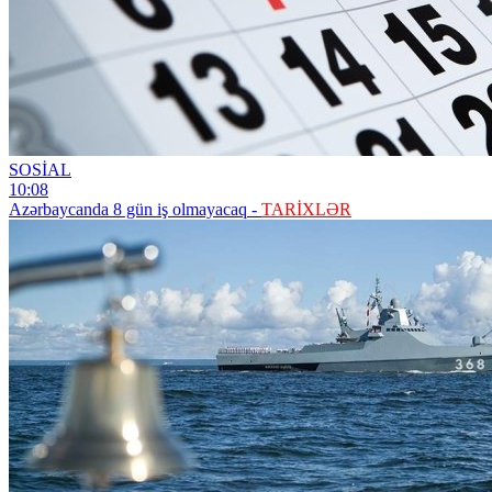
SOSİAL
10:08
Azərbaycanda 8 gün iş olmayacaq -
TARİXLƏR