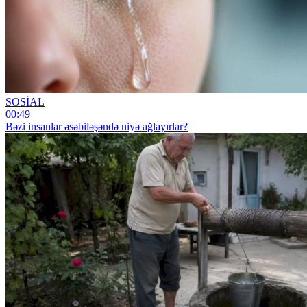
SOSİAL
00:49
Bəzi insanlar əsəbiləşəndə niyə ağlayırlar?