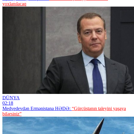
yoxlanılacaq
DÜNYA
02:18
Medvedevdən Ermənistana HƏDƏ:
“Gürcüstanın taleyini yaşaya
bilərsiniz”