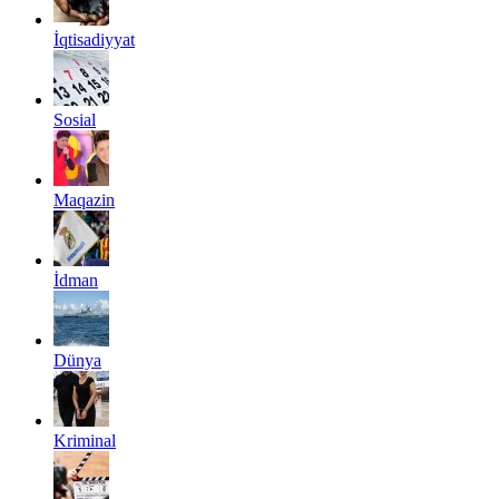
İqtisadiyyat
Sosial
Maqazin
İdman
Dünya
Kriminal