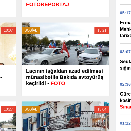
FOTOREPORTAJ
05:17
Ermə
Məhk
13:07
SOSİAL
15:21
tari
03:07
Seut
sığın
Laçının işğaldan azad edilməsi
-
münasibətilə Bakıda avtoyürüş
keçirildi -
FOTO
02:36
Gürcü
kəsin
Sınaq
13:27
SOSİAL
13:04
01:12