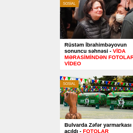
SOSİAL
Rüstəm İbrahimbəyovun
sonuncu səhnəsi -
VİDA
MƏRASİMİNDƏN FOTOLAR
VİDEO
SOSİAL
Bulvarda Zəfər yarmarkası
açıldı -
FOTOLAR