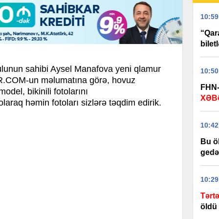
10:59
“Qar
biletl
ulunun sahibi Aysel Manafova yeni qlamur
10:50
COM-un məlumatına görə, hovuz
FHN-
del, bikinili fotolarını
XƏB
aq həmin fotoları sizlərə təqdim edirik.
10:42
Bu öl
gedə 
10:29
Tərt
öldü