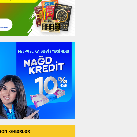
SON XƏBƏRLƏR