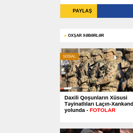
PAYLAŞ
OXŞAR XƏBƏRLƏR
SOSİAL
Daxili Qoşunların Xüsusi
Təyinatlıları Laçın-Xankənd
yolunda -
FOTOLAR