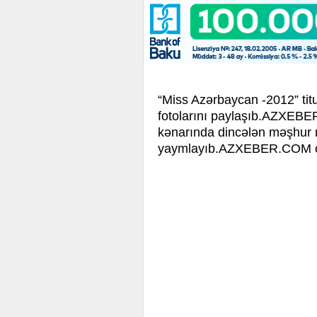
“Miss Azərbaycan -2012” tit
fotolarını paylaşıb.
AZXEBER.
kənarında dincələn məşhur mo
yaymlayıb.AZXEBER.COM olar