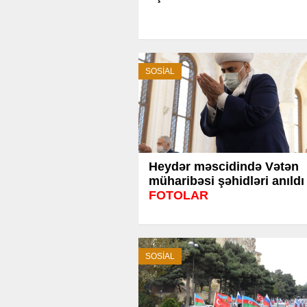
SOSİAL
Heydər məscidində Vətən
müharibəsi şəhidləri anıldı 
FOTOLAR
SOSİAL