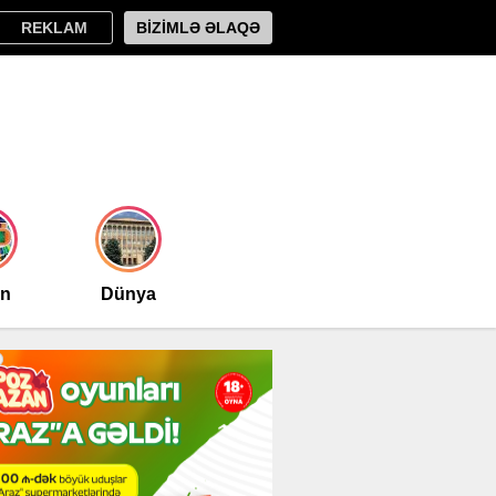
REKLAM
BİZİMLƏ ƏLAQƏ
an
Dünya