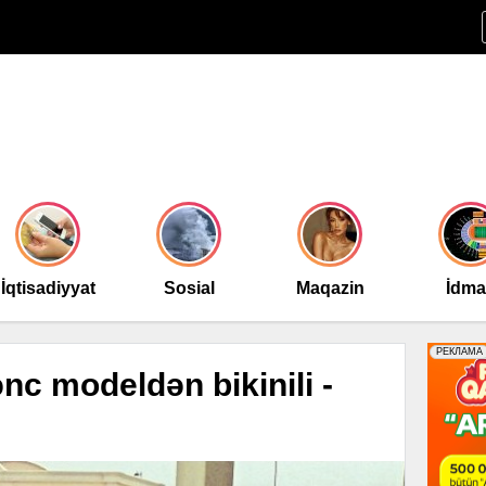
İqtisadiyyat
Sosial
Maqazin
İdm
nc modeldən bikinili -