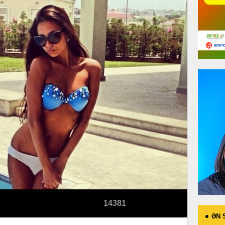
14381
ƏN 