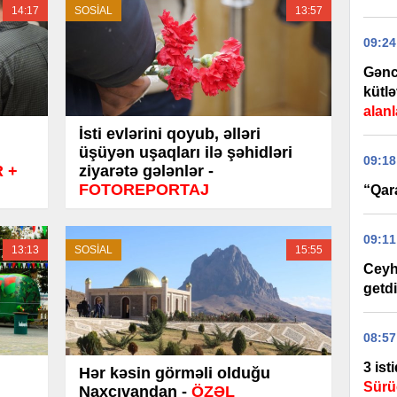
14:17
SOSİAL
13:57
09:24
Gənc
kütlə
alanl
İsti evlərini qoyub, əlləri
üşüyən uşaqları ilə şəhidləri
09:18
 +
ziyarətə gələnlər -
FOTOREPORTAJ
“Qar
09:11
13:13
SOSİAL
15:55
Ceyh
getdi
08:57
3 ist
Hər kəsin görməli olduğu
Sürü
Naxçıvandan -
ÖZƏL