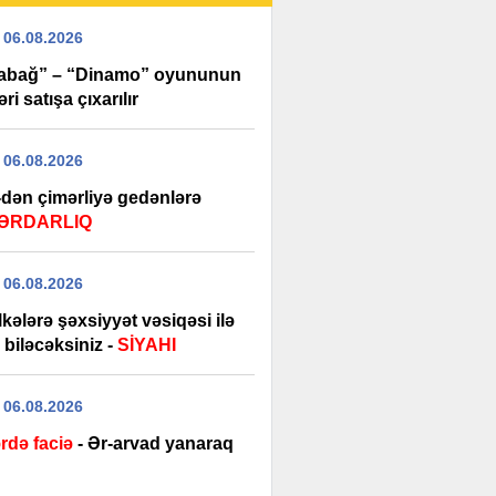
 06.08.2026
abağ” – “Dinamo” oyununun
əri satışa çıxarılır
 06.08.2026
dən çimərliyə gedənlərə
ƏRDARLIQ
 06.08.2026
kələrə şəxsiyyət vəsiqəsi ilə
biləcəksiniz -
SİYAHI
 06.08.2026
ərdə faciə
- Ər-arvad yanaraq