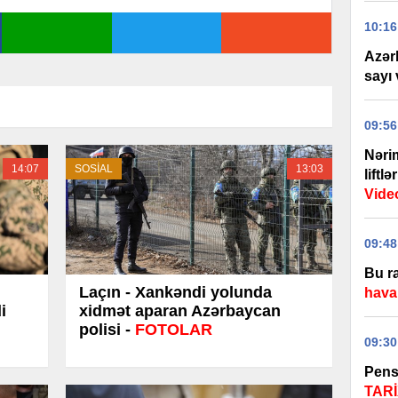
10:16
Azər
sayı 
09:56
Nəri
14:07
SOSİAL
13:03
liftl
Vide
09:48
Bu r
Laçın - Xankəndi yolunda
hava
i
xidmət aparan Azərbaycan
polisi -
FOTOLAR
09:30
Pensi
TARİ