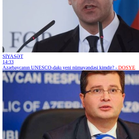
SİYASƏT
14:33
Azərbaycanın UNESCO-dakı yeni nümayəndəsi kimdir? -
DOSYE