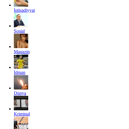
İqtisadiyyat
Sosial
Maqazin
İdman
Dünya
Kriminal