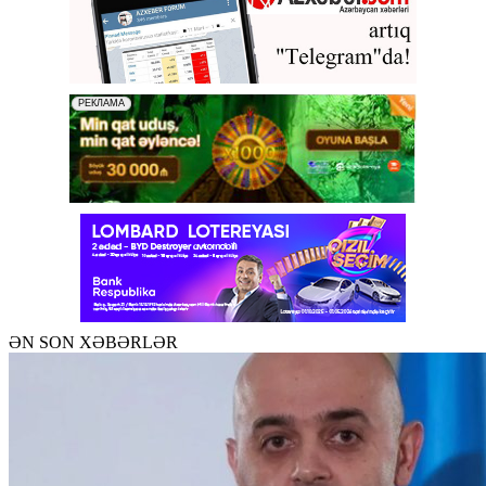
ƏN SON XƏBƏRLƏR