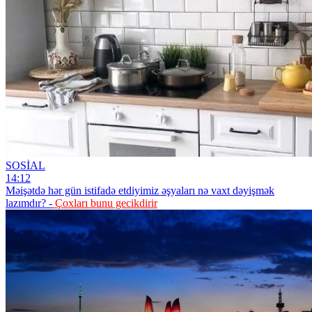
SOSİAL
14:12
Məişətdə hər gün istifadə etdiyimiz əşyaları nə vaxt dəyişmək
lazımdır? -
Çoxları bunu gecikdirir