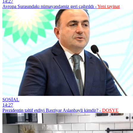
14:27
Avropa Şurasındakı nümayəndəmiz geri çağırıldı -
Yeni təyinat
SOSİAL
14:27
Prezidentin təltif etdiyi Bəxtiyar Aslanbəyli kimdir? -
DOSYE