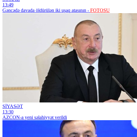
13:49
Gəncədə davada öldürülən iki uşaq atasının -
FOTOSU
SİYASƏT
13:30
AZCON-a yeni səlahiyyət verildi