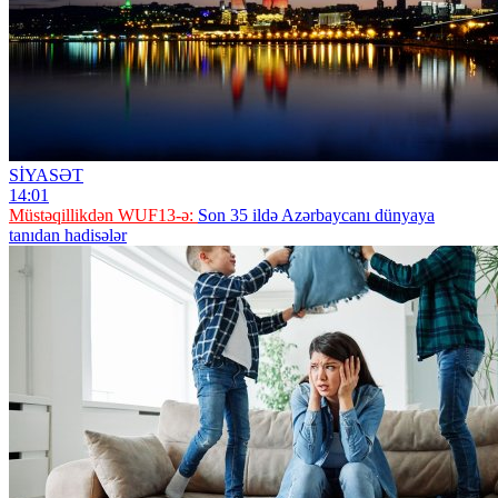
SİYASƏT
14:01
Müstəqillikdən WUF13-ə:
Son 35 ildə Azərbaycanı dünyaya
tanıdan hadisələr