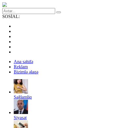
SOSİAL:
Ana səhifə
Reklam
Bizimlə əlaqə
Sağlamliq
Siyasət