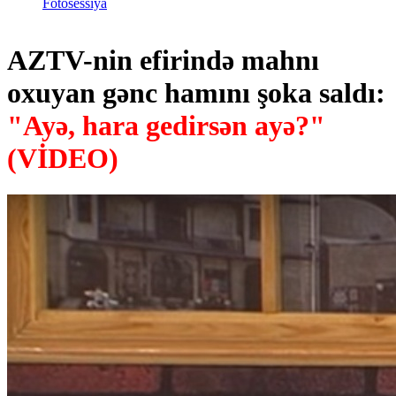
Fotosessiya
AZTV-nin efirində mahnı
oxuyan gənc hamını şoka saldı:
"Ayə, hara gedirsən ayə?"
(VİDEO)