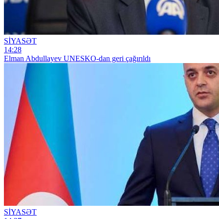
SİYASƏT
14:28
Elman Abdullayev UNESKO-dan geri çağırıldı
SİYASƏT