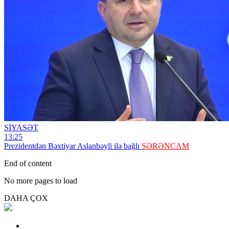
SİYASƏT
13:25
Prezidentdən Bəxtiyar Aslanbəyli ilə bağlı
SƏRƏNCAM
End of content
No more pages to load
DAHA ÇOX