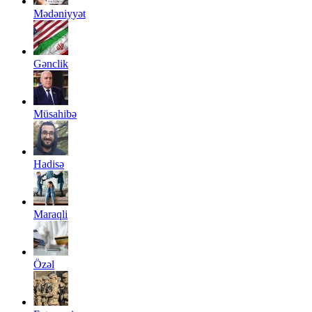
Mədəniyyət
Gənclik
Müsahibə
Hadisə
Maraqli
Özəl