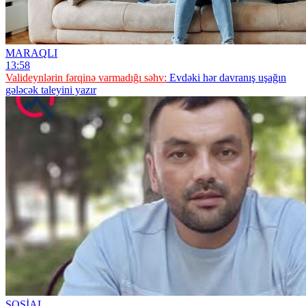
MARAQLI
13:58
Valideynlərin fərqinə varmadığı səhv:
Evdəki hər davranış uşağın
gələcək taleyini yazır
SOSİAL