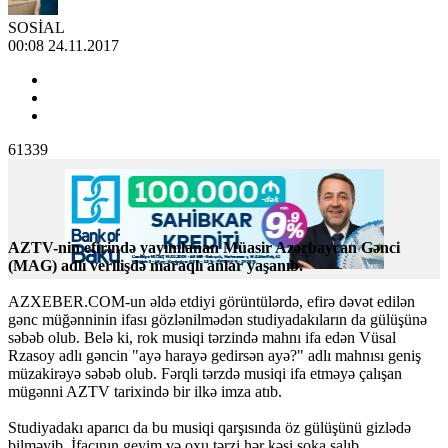
SOSİAL
00:08 24.11.2017
61339
AZTV-nin efirində yayımlanan Müasir Azərbaycan Gənci
(MAG) adlı verilişdə maraqlı anlar yaşanıb.
AZXEBER.COM-un əldə etdiyi görüntülərdə, efirə dəvət edilən
gənc müğənninin ifası gözlənilmədən studiyadakıların da gülüşünə
səbəb olub. Belə ki, rok musiqi tərzində mahnı ifa edən Vüsal
Rzasoy adlı gəncin "ayə harayə gedirsən ayə?" adlı mahnısı geniş
müzakirəyə səbəb olub. Fərqli tərzdə musiqi ifa etməyə çalışan
mügənni AZTV tarixində bir ilkə imza atıb.
Studiyadakı aparıcı da bu musiqi qarşısında öz gülüşünü gizlədə
bilməyib. İfaçının geyim və oxu tərzi hər kəsi şoka salıb.