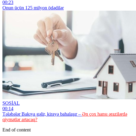
00:23
Onun üçün 125 milyon ödədilər
SOSİAL
00:14
Tələbələr Bakıya gəlir, kirayə bahalaşır –
Ən çox hansı ərazilərdə
qiymətlər artacaq?
End of content