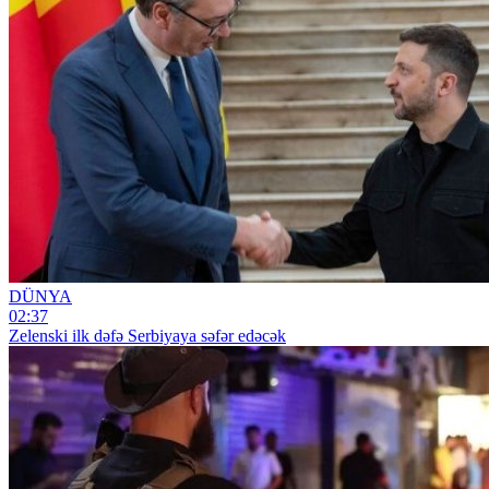
DÜNYA
02:37
Zelenski ilk dəfə Serbiyaya səfər edəcək