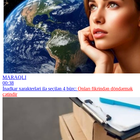
MARAQLI
00:38
İnadkar xarakterləri ilə seçilən 4 bürc:
Onları fikrindən döndərmək
çətindir