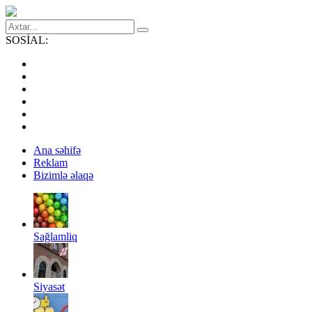
SOSİAL:
Ana səhifə
Reklam
Bizimlə əlaqə
Sağlamliq
Siyasət