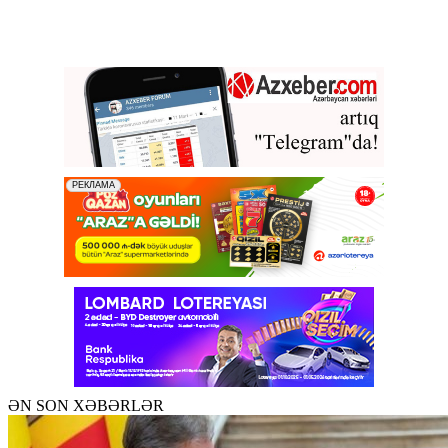
ƏN SON XƏBƏRLƏR