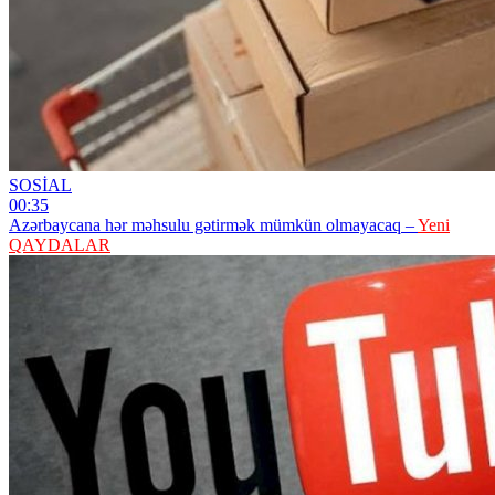
SOSİAL
00:35
Azərbaycana hər məhsulu gətirmək mümkün olmayacaq –
Yeni
QAYDALAR