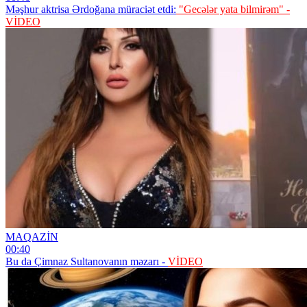
Məşhur aktrisa Ərdoğana müraciət etdi:
"Gecələr yata bilmirəm" -
VİDEO
MAQAZİN
00:40
Bu da Çimnaz Sultanovanın məzarı -
VİDEO