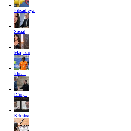
İqtisadiyyat
Sosial
Maqazin
İdman
Dünya
Kriminal