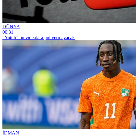
DÜNYA
00:31
“Yutub” bu videolara pul verməyəcək
İDMAN