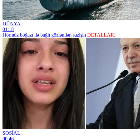
DÜNYA
01:18
Hörmüz boğazı ilə bağlı gözlənilən sazişin
DETALLARI
SOSİAL
00:46