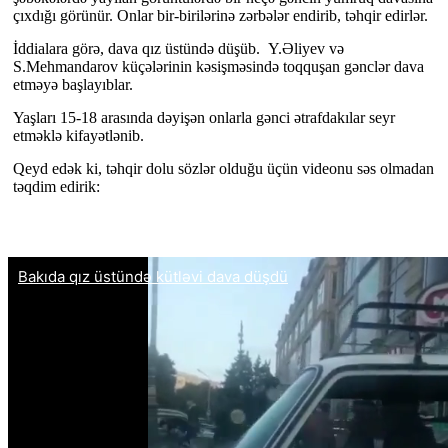
çıxdığı görünür. Onlar bir-birilərinə zərbələr endirib, təhqir edirlər.
İddialara görə, dava qız üstündə düşüb. Y.Əliyev və
S.Mehmandarov küçələrinin kəsişməsində toqquşan gənclər dava
etməyə başlayıblar.
Yaşları 15-18 arasında dəyişən onlarla gənci ətrafdakılar seyr
etməklə kifayətlənib.
Qeyd edək ki, təhqir dolu sözlər olduğu üçün videonu səs olmadan
təqdim edirik: