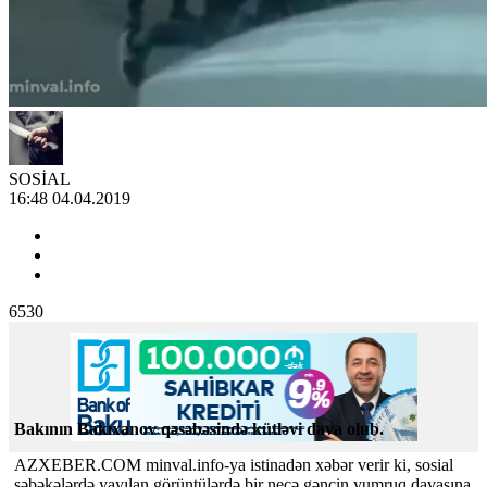
SOSİAL
16:48 04.04.2019
6530
Bakının Bakıxanov qəsəbəsində kütləvi dava olub.
AZXEBER.COM minval.info-ya istinadən
xəbər verir ki, sosial
şəbəkələrdə yayılan görüntülərdə bir neçə gəncin yumruq davasına