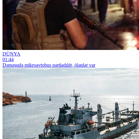
DÜNYA
01:44
Dəməşqdə mikroavtobus partladılıb, ölənlər var