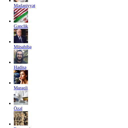
Mədəniyyət
Gənclik
Müsahibə
Hadisə
Maraqli
Özəl