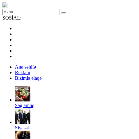
SOSİAL:
Ana səhifə
Reklam
Bizimlə əlaqə
Sağlamliq
Siyasət