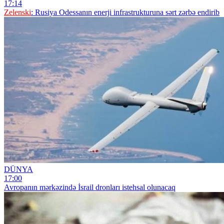
17:14
Zelenski
: Rusiya Odessanın enerji infrastrukturuna sərt zərbə endirib
DÜNYA
17:00
Avropanın mərkəzində İsrail dronları istehsal olunacaq