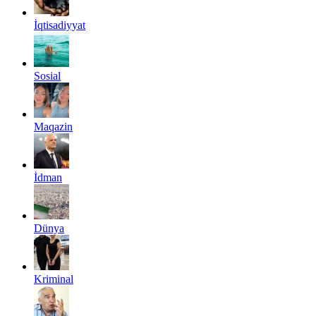
İqtisadiyyat
Sosial
Maqazin
İdman
Dünya
Kriminal