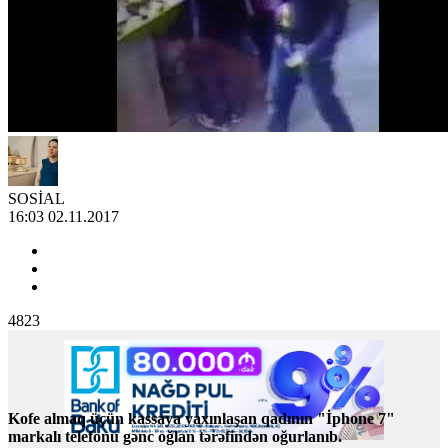
SOSİAL
16:03 02.11.2017
4823
Kofe almaq üçün kassaya yaxınlaşan qadının "İphone 7"
markalı telefonu gənc oğlan tərəfindən oğurlanıb.