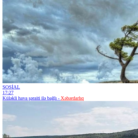
SOSİAL
17:27
Küləkli hava şəraiti ilə bağlı -
Xəbərdarlıq