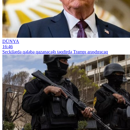
DÜNYA
16:46
Seçkilərdə qələbə qazanacağı təqdirdə Trampı araşdıracaq