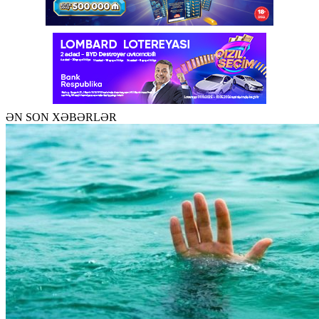
ƏN SON XƏBƏRLƏR