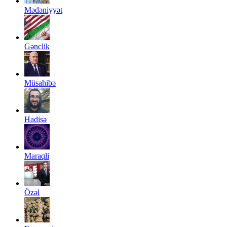
Mədəniyyət
Gənclik
Müsahibə
Hadisə
Maraqli
Özəl