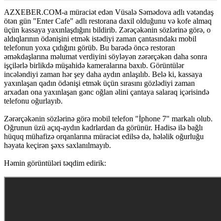
AZXEBER.COM-a müraciət edən Vüsalə Səmədova adlı vətəndaş
ötən gün "Enter Cafe" adlı restorana daxil olduğunu və kofe almaq
üçün kassaya yaxınlaşdığını bildirib. Zərəçəkənin sözlərinə görə, o
aldıqlarının ödənişini etmək istədiyi zaman çantasındakı mobil
telefonun yoxa çıdığını görüb. Bu barədə öncə restoran
əməkdaşlarına məlumat verdiyini söyləyən zərərçəkən daha sonra
işçilərlə birlikdə müşahidə kameralarına baxıb. Görüntülər
incələndiyi zaman hər şey daha aydın anlaşılıb. Belə ki, kassaya
yaxınlaşan qadın ödənişi etmək üçün sırasını gözlədiyi zaman
arxadan ona yaxınlaşan gənc oğlan əlini çantaya salaraq içərisində
telefonu oğurlayıb.
Zərərçəkənin sözlərinə görə mobil telefon "İphone 7" markalı olub.
Oğrunun üzü açıq-aydın kadrlardan da görünür. Hadisə ilə bağlı
hüquq mühafizə orqanlarına müraciət edilsə də, hələlik oğurluğu
həyata keçirən şəxs saxlanılmayıb.
Həmin görüntüləri təqdim edirik: