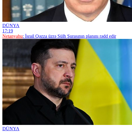
DÜNYA
17:19
Netanyahu
: İsrail Qəzza üzrə Sülh Şurasının planını rədd edir
DÜNYA