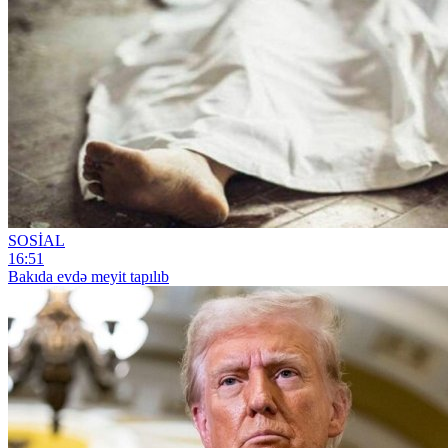
SOSİAL
16:51
Bakıda evdə meyit tapılıb