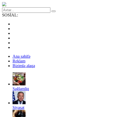
SOSİAL:
Ana səhifə
Reklam
Bizimlə əlaqə
Sağlamliq
Siyasət