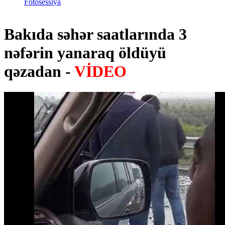
Fotosessiya
Bakıda səhər saatlarında 3
nəfərin yanaraq öldüyü
qəzadan -
VİDEO