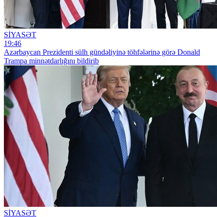
SİYASƏT
19:46
Azərbaycan Prezidenti sülh gündəliyinə töhfələrinə görə Donald
Trampa minnətdarlığını bildirib
SİYASƏT