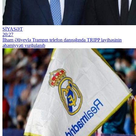
SİYASƏT
20:27
İlham Əliyevlə Trampın telefon danışığında TRIPP layihəsinin
əhəmiyyəti vurğulanıb