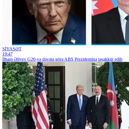
SİYASƏT
19:47
İlham Əliyev G20-yə dəvətə görə ABŞ Prezidentinə təşəkkür edib