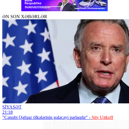
ƏN SON XƏBƏRLƏR
SİYASƏT
21:18
"Cənubi Qafqaz ölkələrinin gələcəyi parlaqdır" -
Stiv Uitkoff