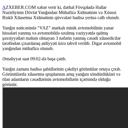
A
ZXEBER.COM xəbər verir ki, dərhal Fövqəladə Hallar
Nazirliyinin Dövlət Yanğından Mühafizə Xidmətinin və Xüsusi
Riskli Xilasetmə Xidmətinin qüvvələri hadisə yerinə cəlb olunub.
Yanğın nəticəsində "VAZ” markalı minik avtomobilinin yanar
hissələri yanmış və avtomobildə sıxılmış vəziyyətdə qalmış
şəxsiyyətləri məlum olmayan 3 nəfərin yanmış cəsədi xilasedicilər
tərəfindən çıxarılaraq aidiyyəti üzrə təhvil verilib. Digər avtomobil
yanğından mühafizə olunub.
Əməliyyat saat 09:02-də başa çatıb.
Yanğın zamanı hadisə şahidlərinin çəkdiyi görüntülər ortaya çıxıb.
Görüntülərdə xilasetmə qruplarının artıq yanğını söndürdükləri və
ölən adamların cəsədlərinin avtomobillərin içərisində olduğu
görünür.