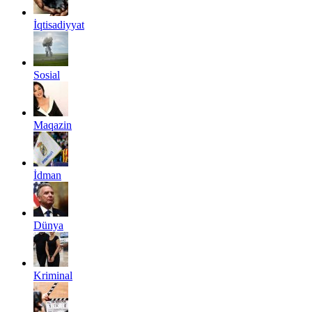
İqtisadiyyat
Sosial
Maqazin
İdman
Dünya
Kriminal