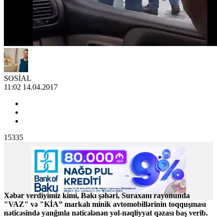
SOSİAL
11:02 14.04.2017
15335
Xəbər verdiyimiz kimi, Bakı şəhəri, Suraxanı rayonunda
"VAZ" və "KİA” markalı minik avtomobillərinin toqquşması
nəticəsində yanğınla nəticələnən yol-nəqliyyat qəzası baş verib.