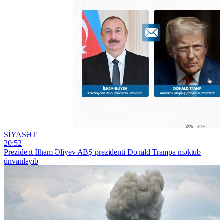
SİYASƏT
20:52
Prezident İlham Əliyev ABŞ prezidenti Donald Trampa məktub
ünvanlayıb