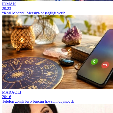
İDMAN
20:23
“Real Madrid” Messiyə başsağlığı verib
MARAQLI
20:16
Telefon zəngi bu 5 bürcün həyatını dəyişəcək