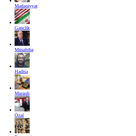
Mədəniyyət
Gənclik
Müsahibə
Hadisə
Maraqli
Özəl