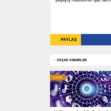
yaşayış massivinin qaz təch
PAYLAŞ
OXŞAR XƏBƏRLƏR
SOSİAL