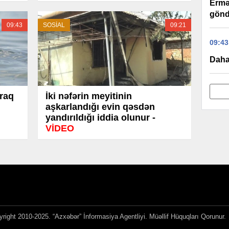
Ermə
gönd
09:43
SOSİAL
09:21
09:43
Daha
raq
İki nəfərin meyitinin
aşkarlandığı evin qəsdən
yandırıldığı iddia olunur -
VİDEO
right 2010-2025. “Azxəbər” İnformasiya Agentliyi. Müəllif Hüquqları Qorunur.