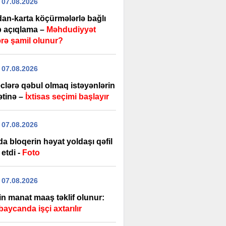
 07.08.2026
dan-karta köçürmələrlə bağlı
b açıqlama –
Məhdudiyyət
ərə şamil olunur?
 07.08.2026
clərə qəbul olmaq istəyənlərin
ətinə –
İxtisas seçimi başlayır
 07.08.2026
a bloqerin həyat yoldaşı qəfil
 etdi -
Foto
 07.08.2026
in manat maaş təklif olunur:
aycanda işçi axtarılır