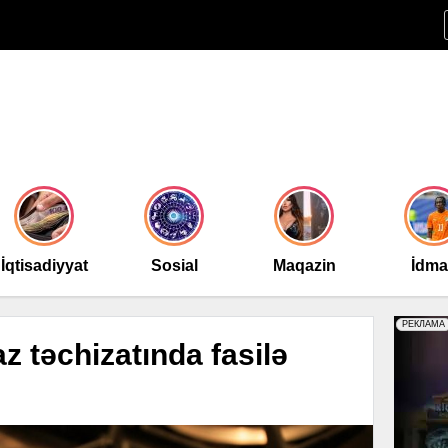
İqtisadiyyat
Sosial
Maqazin
İdm
z təchizatında fasilə