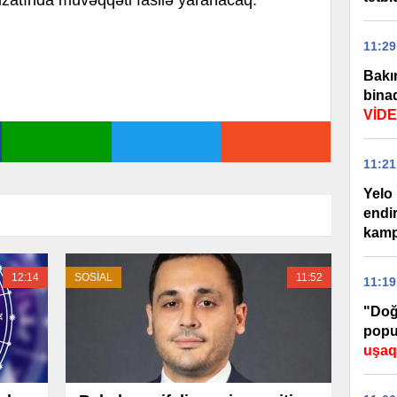
izatında müvəqqəti fasilə yaranacaq.
11:29
Bakı
binad
VİD
11:21
Yelo 
endi
kamp
12:14
SOSİAL
11:52
11:19
"Doğ
popu
uşaql