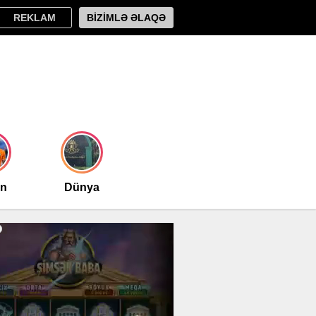
REKLAM
BİZİMLƏ ƏLAQƏ
an
Dünya