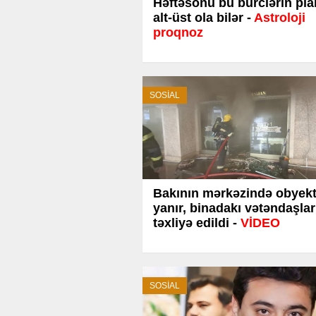
Həftəsonu bu bürclərin pla
alt-üst ola bilər -
Astroloji
proqnoz
SOSİAL
Bakının mərkəzində obyek
yanır, binadakı vətəndaşlar
təxliyə edildi -
VİDEO
SOSİAL