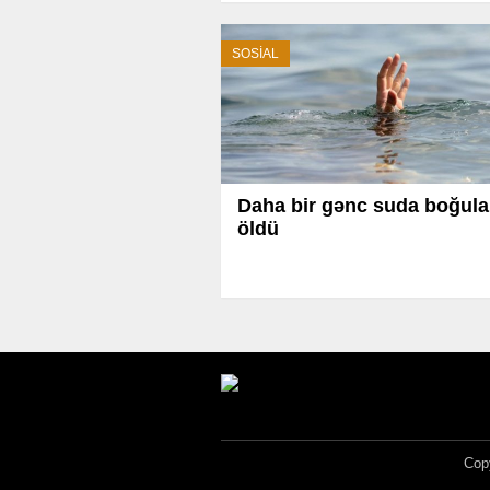
SOSİAL
Daha bir gənc suda boğula
öldü
Copy