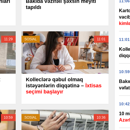
nları
Bakıda vəzifəli şəxsin meyiti
11:06
tapıldı
Kart
vaci
kiml
11:01
11:29
SOSİAL
11:01
Kolle
diqq
10:59
t
Kolleclərə qəbul olmaq
Bakıd
istəyənlərin diqqətinə –
İxtisas
vəfat
seçimi başlayır
10:42
10 m
10:59
SOSİAL
10:36
Azərb