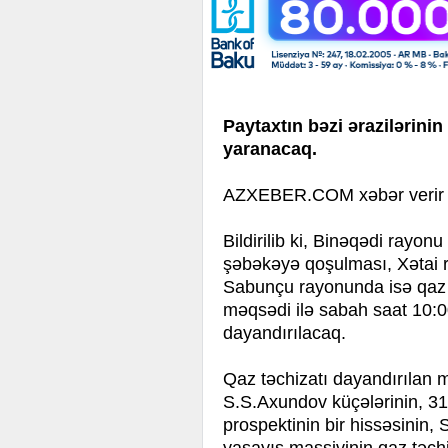
Paytaxtın bəzi ərazilərini
yaranacaq.
AZXEBER.COM xəbər verir k
Bildirilib ki, Binəqədi rayon
şəbəkəyə qoşulması, Xətai r
Sabunçu rayonunda isə qaz k
məqsədi ilə sabah saat 10:0
dayandırılacaq.
Qaz təchizatı dayandırılan 
S.S.Axundov küçələrinin, 31
prospektinin bir hissəsinin