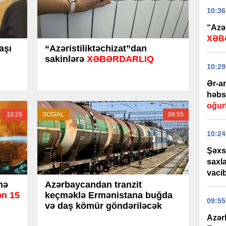
10:36
“Azər
XƏB
aşı
“Azəristiliktəchizat”dan
sakinlərə
XƏBƏRDARLIQ
10:29
Ər-a
həbs 
oğur
10:29
SOSİAL
09:55
10:24
Şəxs
saxl
vaci
nə
Azərbaycandan tranzit
n 15
keçməklə Ermənistana buğda
09:55
və daş kömür göndəriləcək
Azər