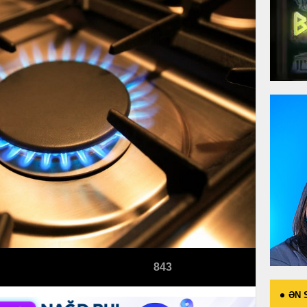
843
ƏN 