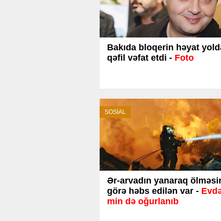
Bakıda bloqerin həyat yold
qəfil vəfat etdi -
Foto
SOSİAL
Ər-arvadın yanaraq ölməsi
görə həbs edilən var -
Evdə
min də oğurlanıb