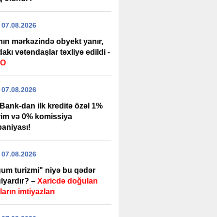
 07.08.2026
nın mərkəzində obyekt yanır,
akı vətəndaşlar təxliyə edildi -
EO
 07.08.2026
Bank-dan ilk kreditə özəl 1%
rim və 0% komissiya
aniyası!
 07.08.2026
um turizmi" niyə bu qədər
lyardır? –
Xaricdə doğulan
arın imtiyazları