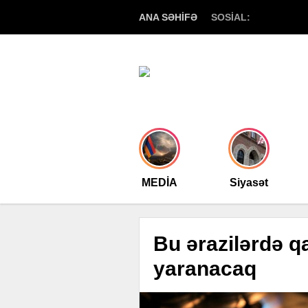
ANA SƏHİFƏ
SOSİAL:
MEDİA
Siyasət
Bu ərazilərdə qa
yaranacaq