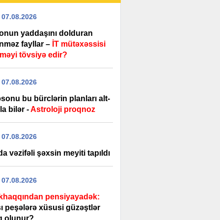
 07.08.2026
fonun yaddaşını dolduran
nməz fayllar –
İT mütəxəssisi
tməyi tövsiyə edir?
 07.08.2026
sonu bu bürclərin planları alt-
la bilər -
Astroloji proqnoz
 07.08.2026
a vəzifəli şəxsin meyiti tapıldı
 07.08.2026
haqqından pensiyayadək:
ı peşələrə xüsusi güzəştlər
iq olunur?