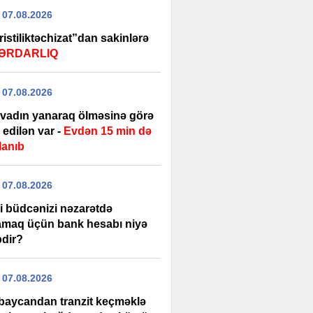
 07.08.2026
istiliktəchizat”dan sakinlərə
ƏRDARLIQ
 07.08.2026
rvadın yanaraq ölməsinə görə
edilən var -
Evdən 15 min də
lanıb
 07.08.2026
i büdcənizi nəzarətdə
amaq üçün bank hesabı niyə
bdir?
 07.08.2026
baycandan tranzit keçməklə