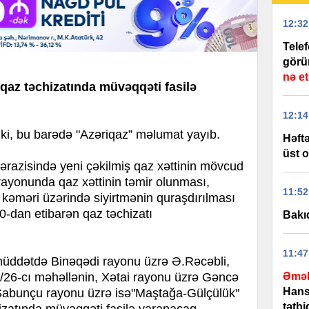
12:32
Tele
görü
nə e
n qaz təchizatında müvəqqəti fasilə
12:14
i, bu barədə "Azəriqaz” məlumat yayıb.
Həftə
üst o
u ərazisində yeni çəkilmiş qaz xəttinin mövcud
ayonunda qaz xəttinin təmir olunması,
11:52
əməri üzərində siyirtmənin quraşdırılması
0-dan etibarən qaz təchizatı
Bakıd
11:47
müddətdə Binəqədi rayonu üzrə Ə.Rəcəbli,
Əmək
/26-cı məhəllənin, Xətai rayonu üzrə Gəncə
Hans
, Sabunçu rayonu üzrə isə"Maştağa-Gülçülük"
tətb