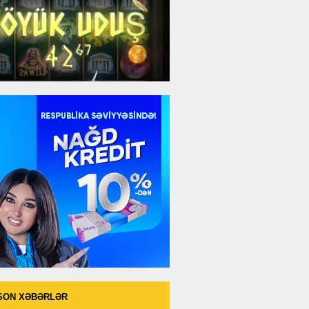
SON XƏBƏRLƏR