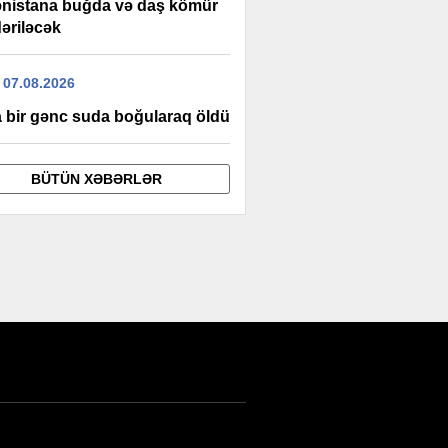
nistana buğda və daş kömür
əriləcək
 07.08.2026
 bir gənc suda boğularaq öldü
BÜTÜN XƏBƏRLƏR