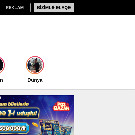
REKLAM
BİZİMLƏ ƏLAQƏ
an
Dünya