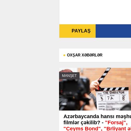
PAYLAŞ
OXŞAR XƏBƏRLƏR
MANŞET
Azərbaycanda hansı məşh
filmlər çəkilib? -
"Forsaj",
"Ceyms Bond", "Brliyant əl