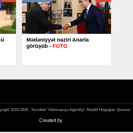
cü
Mədəniyyət naziri Anarla
görüşüb -
FOTO
right 2010-2025. “Azxəbər” İnformasiya Agentliyi. Müəllif Hüquqları Qorunur.
Created by