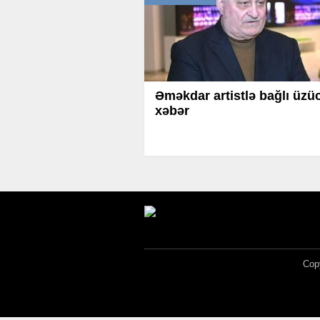
Əməkdar artistlə bağlı üzü
xəbər
Copy