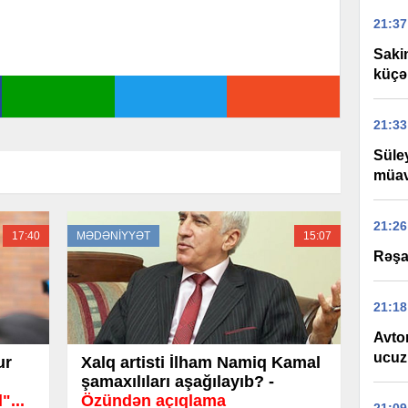
21:37
Saki
küçə 
21:33
Süle
müav
21:26
17:40
MƏDƏNİYYƏT
15:07
Rəşad
21:18
Avtom
ucuzl
ur
Xalq artisti İlham Namiq Kamal
şamaxılıları aşağılayıb? -
"...
Özündən açıqlama