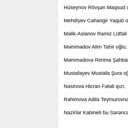
Hüseynov Rövşən Maqsud o
Mehdiyev Cahangir Yaqub o
Məlik-Aslanov Ramiz Lütfəli 
Məmmədov Alim Tahir oğlu;
Məmmədova Rimma Şahbab
Mustafayev Mustafa Şura oğ
Nəsirova Hicran Fətəli qızı;
Rəhimova Adilə Teymurovna
Nazirlər Kabineti bu Sərənca