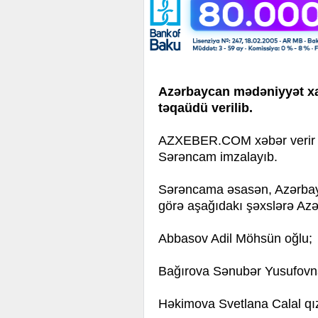
Azərbaycan mədəniyyət xa
təqaüdü verilib.
AZXEBER.COM xəbər verir ki
Sərəncam imzalayıb.
Sərəncama əsasən, Azərbayc
görə aşağıdakı şəxslərə Azər
Abbasov Adil Möhsün oğlu;
Bağırova Sənubər Yusufovn
Həkimova Svetlana Calal qız