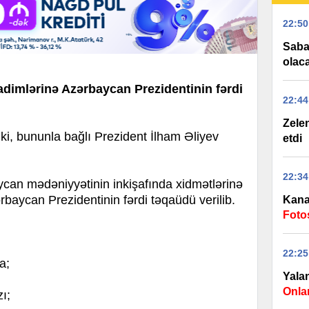
22:50
Saba
olac
dimlərinə Azərbaycan Prezidentinin fərdi
22:44
Zelen
, bununla bağlı Prezident İlham Əliyev
etdi
22:34
an mədəniyyətinin inkişafında xidmətlərinə
baycan Prezidentinin fərdi təqaüdü verilib.
Kana
Foto
22:25
a;
Yalan
Onla
ı;