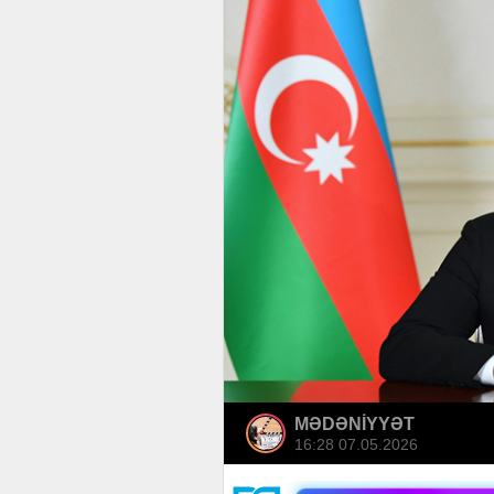
MƏDƏNİYYƏT
16:28 07.05.2026