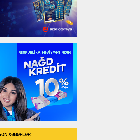
SON XƏBƏRLƏR