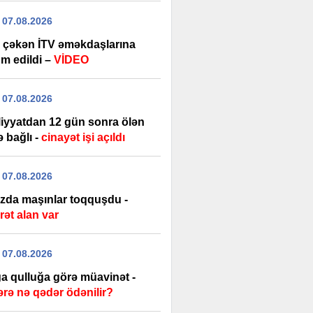
 07.08.2026
 çəkən İTV əməkdaşlarına
m edildi –
VİDEO
 07.08.2026
iyyatdan 12 gün sonra ölən
ə bağlı -
cinayət işi açıldı
 07.08.2026
zda maşınlar toqquşdu -
rət alan var
 07.08.2026
a qulluğa görə müavinət -
ərə nə qədər ödənilir?