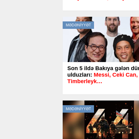
MƏDƏNİYYƏT
Son 5 ildə Bakıya gələn d
ulduzları:
Messi, Ceki Can,
Timberleyk…
MƏDƏNİYYƏT