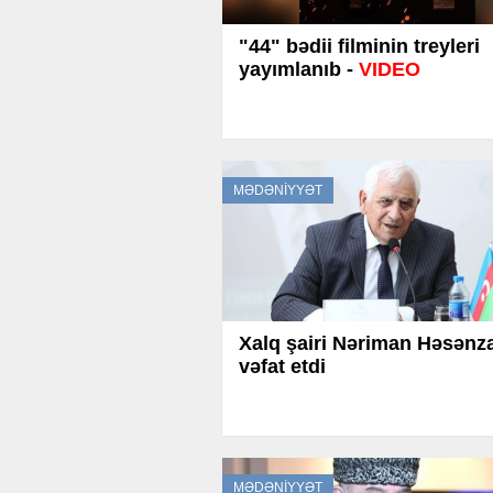
"44" bədii filminin treyleri
yayımlanıb -
VIDEO
MƏDƏNİYYƏT
Xalq şairi Nəriman Həsənz
vəfat etdi
MƏDƏNİYYƏT