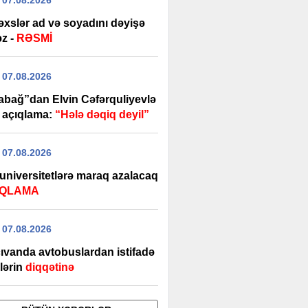
 07.08.2026
əxslər ad və soyadını dəyişə
əz -
RƏSMİ
 07.08.2026
abağ”dan Elvin Cəfərquliyevlə
ı açıqlama:
“Hələ dəqiq deyil”
 07.08.2026
 universitetlərə maraq azalacaq
IQLAMA
 07.08.2026
ıvanda avtobuslardan istifadə
lərin
diqqətinə