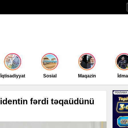
İqtisadiyyat
Sosial
Maqazin
İdm
identin fərdi təqaüdünü