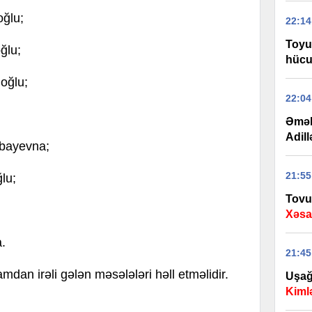
ğlu;
22:14
Toyu
ğlu;
hücu
oğlu;
22:04
Əməl
Adill
ayevna;
21:55
lu;
Tovu
Xəsa
.
21:45
mdan irəli gələn məsələləri həll etməlidir.
Uşağ
Kiml