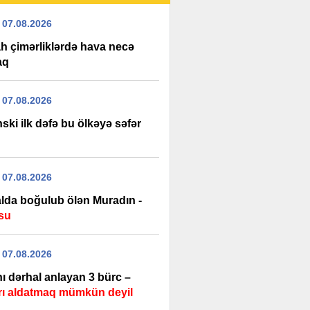
 07.08.2026
h çimərliklərdə hava necə
aq
 07.08.2026
ski ilk dəfə bu ölkəyə səfər
 07.08.2026
lda boğulub ölən Muradın -
su
 07.08.2026
ı dərhal anlayan 3 bürc –
rı aldatmaq mümkün deyil