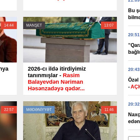
21:09
Bu ş
bilm
14:44
MANŞET
13:07
20:51
“Qar
bağl
ünya
2026-cı ildə itirdiyimiz
20:43
tanınmışlar -
Rasim
Özəl
Balayevdən Nəriman
-
AÇ
Həsənzadəyə qədər...
20:32
22:57
MƏDƏNİYYƏT
11:46
Naxç
edən