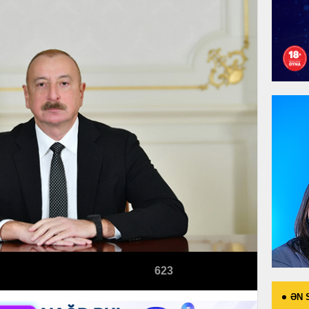
623
ƏN 