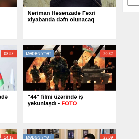
Nəriman Həsənzadə Fəxri
xiyabanda dəfn olunacaq
08:58
MƏDƏNİYYƏT
20:32
adə
"44" filmi üzərində iş
yekunlaşdı -
FOTO
14:12
MƏDƏNİYYƏT
23:09