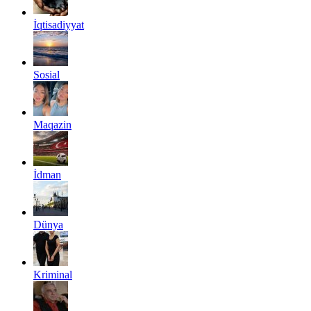
İqtisadiyyat
Sosial
Maqazin
İdman
Dünya
Kriminal