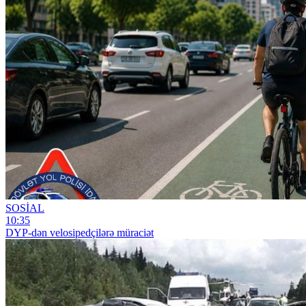
SOSİAL
10:35
DYP-dən velosipedçilərə müraciət