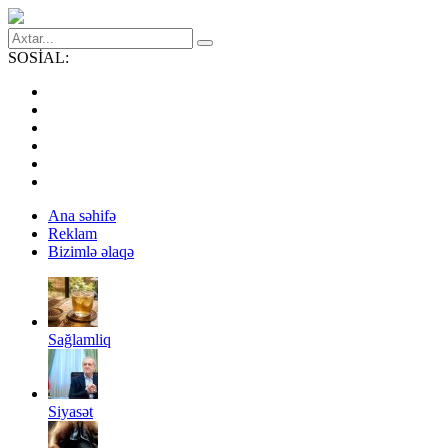
SOSİAL:
Ana səhifə
Reklam
Bizimlə əlaqə
Sağlamliq
Siyasət