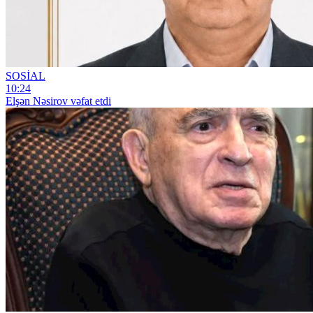
SOSİAL
10:24
Elşən Nəsirov vəfat etdi