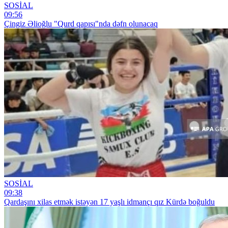
SOSİAL
09:56
Çingiz Əlioğlu "Qurd qapısı"nda dəfn olunacaq
SOSİAL
09:38
Qardaşını xilas etmək istəyən 17 yaşlı idmançı qız Kürdə boğuldu