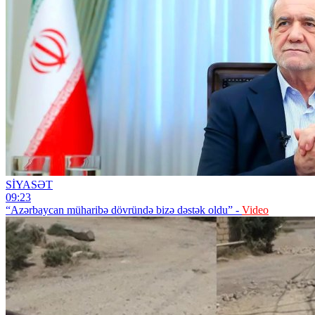
SİYASƏT
09:23
“Azərbaycan müharibə dövründə bizə dəstək oldu” -
Video