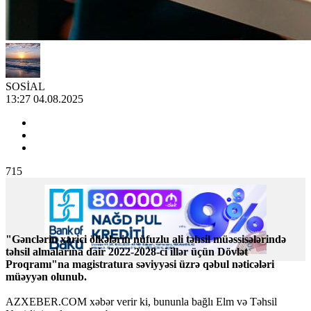
SOSİAL
13:27 04.08.2025
715
"Gənclərin xarici ölkələrin nüfuzlu ali təhsil müəssisələrində
təhsil almalarına dair 2022-2028-ci illər üçün Dövlət
Proqramı"na magistratura səviyyəsi üzrə qəbul nəticələri
müəyyən olunub.
AZXEBER.COM xəbər verir ki, bununla bağlı Elm və Təhsil