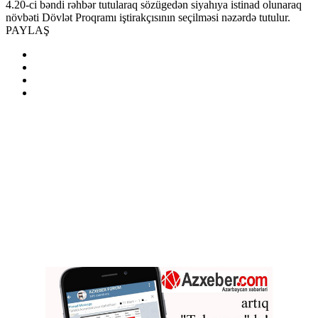
4.20-ci bəndi rəhbər tutularaq sözügedən siyahıya istinad olunaraq
növbəti Dövlət Proqramı iştirakçısının seçilməsi nəzərdə tutulur.
PAYLAŞ