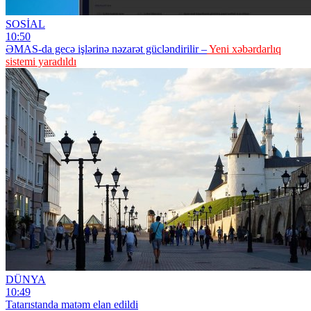
SOSİAL
10:50
ƏMAS-da gecə işlərinə nəzarət gücləndirilir –
Yeni xəbərdarlıq
sistemi yaradıldı
DÜNYA
10:49
Tatarıstanda matəm elan edildi