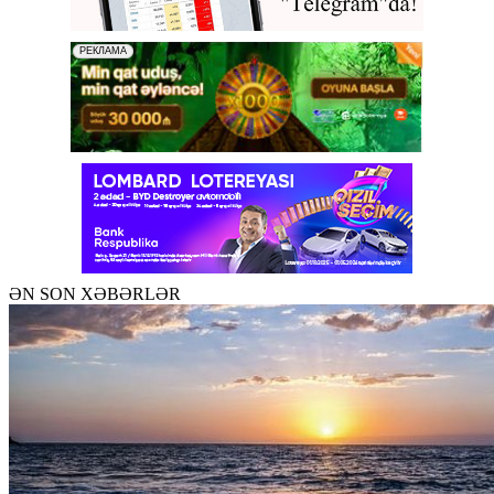
ƏN SON XƏBƏRLƏR