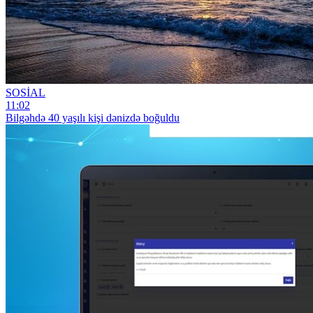
SOSİAL
11:02
Bilgəhdə 40 yaşılı kişi dənizdə boğuldu