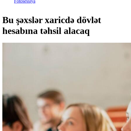
Fotosessiya
Bu şəxslər xaricdə dövlət
hesabına təhsil alacaq