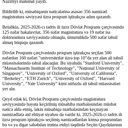
Nazirliyi məlumat yayıb.
Bildirilib ki, müsabiqənin nəticələrinə əsasən 356 namizəd
magistratura səviyyəsi üzrə proqram iştirakçısı adını qazanıb.
Beləliklə, 2025-2026-cı tədris ili üzrə Dövlət Proqramı çərçivəsində
125 nəfər bakalavriat, 356 nəfər magistratura və 19 nəfər isə
doktorantura səviyyəsində olmaqla, ümumilikdə 500 nəfər təhsil
almaq hüququ qazanıb.
Dövlət Proqramı çərçivəsində proqram iştirakçısı seçilən 500
nəfərdən 160 nəfəri "universitetlər üzrə top 10"da yer alan ali təhsil
müəssisələrində təhsil alacaqlar. Bu siyahıda "Stanford University",
"Massachusetts Institute of Technology", "National University of
Singapore", "University of Oxford", "University of California",
"Berkeley", "ETH Zurich", "University of Oxford", "Harvard
University", "Yale University" kimi nüfuzlu ali təhsil müəssisələri
yer alır.
Qeyd edək ki, Dövlət Proqramı çərçivəsində magistratura
səviyyəsində həyata keçirilmiş müsahibə mərhələsindən müsbət
nəticə əldə etmiş, lakin müsabiqə mərhələsindən keçməyən
namizədlərə aid ehtiyat siyahısı da vardır ki, 2025-2026-cı tədris ili
üzrə proqram iştirakçısı seçilmiş namizədlərdən kimsə proqramdan
bu və ya digər səbəbdən imtina etdiyi təqdirdə Seçim Qaydalarının