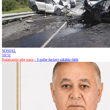
SOSİAL
10:31
Balakəndə ağır qəza
- 3 nəfər faciəvi şəkildə öldü