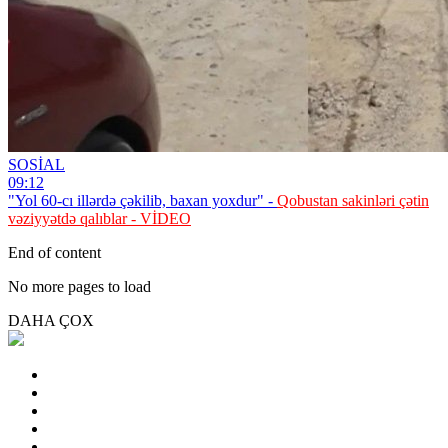
SOSİAL
09:12
"Yol 60-cı illərdə çəkilib, baxan yoxdur" -
Qobustan sakinləri çətin
vəziyyətdə qalıblar - VİDEO
End of content
No more pages to load
DAHA ÇOX