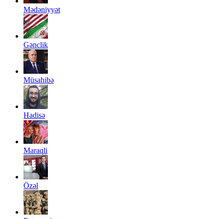
Mədəniyyət
Gənclik
Müsahibə
Hadisə
Maraqli
Özəl