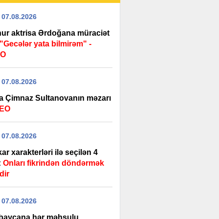
 07.08.2026
ur aktrisa Ərdoğana müraciət
"Gecələr yata bilmirəm" -
EO
 07.08.2026
a Çimnaz Sultanovanın məzarı
DEO
 07.08.2026
ar xarakterləri ilə seçilən 4
:
Onları fikrindən döndərmək
dir
 07.08.2026
baycana hər məhsulu