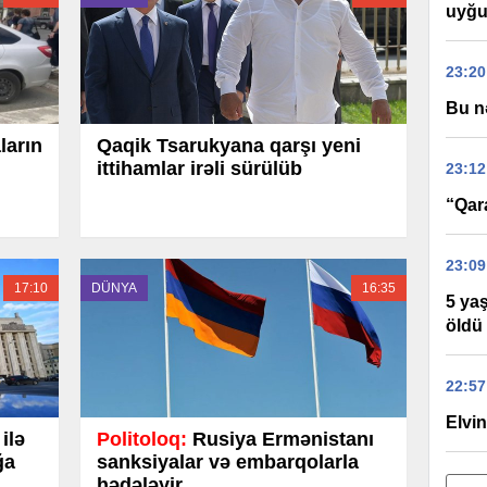
uyğu
23:20
Bu n
ların
Qaqik Tsarukyana qarşı yeni
ittihamlar irəli sürülüb
23:12
“Qar
23:09
17:10
DÜNYA
16:35
5 yaş
öldü
22:57
Elvi
ilə
Politoloq:
Rusiya Ermənistanı
ğa
sanksiyalar və embarqolarla
hədələyir