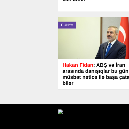
DÜNYA
Hakan Fidan
: ABŞ və İran
arasında danışıqlar bu gün
müsbət nəticə ilə başa çat
bilər