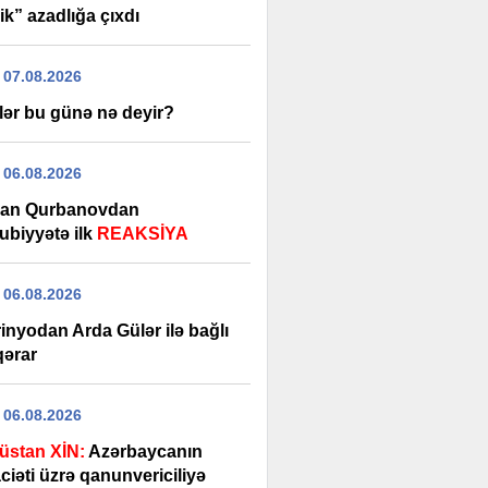
k” azadlığa çıxdı
 07.08.2026
lər bu günə nə deyir?
 06.08.2026
an Qurbanovdan
ubiyyətə ilk
REAKSİYA
 06.08.2026
inyodan Arda Gülər ilə bağlı
qərar
 06.08.2026
üstan XİN:
Azərbaycanın
iəti üzrə qanunvericiliyə