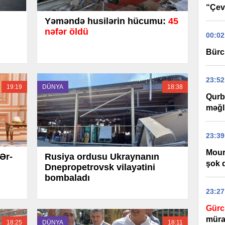
“Çevi
Yəməndə husilərin hücumu:
45
nəfər öldü
00:02
Bürc
23:52
19:19
DÜNYA
18:38
Qurb
məğl
23:39
Mour
Ər-
Rusiya ordusu Ukraynanın
şok 
Dnepropetrovsk vilayətini
bombaladı
23:27
Gürc
mürac
18:25
DÜNYA
18:11