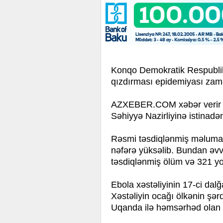
Konqo Demokratik Respubl
qızdırması epidemiyası zaman
AZXEBER.COM xəbər verir ki
Səhiyyə Nazirliyinə istinad
Rəsmi təsdiqlənmiş məlumat
nəfərə yüksəlib. Bundan əv
təsdiqlənmiş ölüm və 321 y
Ebola xəstəliyinin 17-ci da
Xəstəliyin ocağı ölkənin şərqi
Uqanda ilə həmsərhəd olan 