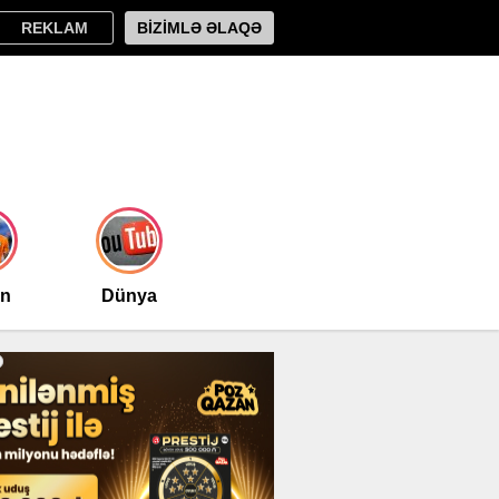
REKLAM
BİZİMLƏ ƏLAQƏ
an
Dünya