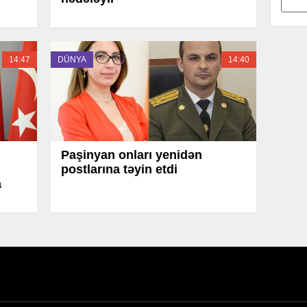
14:47
DÜNYA
14:40
Paşinyan onları yenidən
postlarına təyin etdi
a