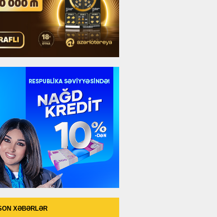
SON XƏBƏRLƏR