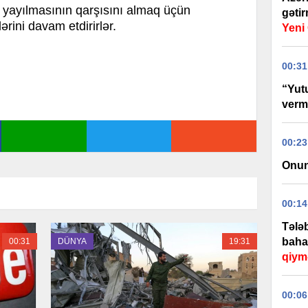
n yayılmasının qarşısını almaq üçün
gəti
ərini davam etdirirlər.
Yen
00:31
“Yut
verm
00:23
Onun
00:14
Tələb
baha
00:31
DÜNYA
19:31
qiym
00:06