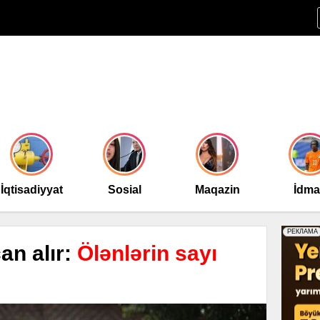
İqtisadiyyat
Sosial
Maqazin
İdm
an alır:
Ölənlərin sayı