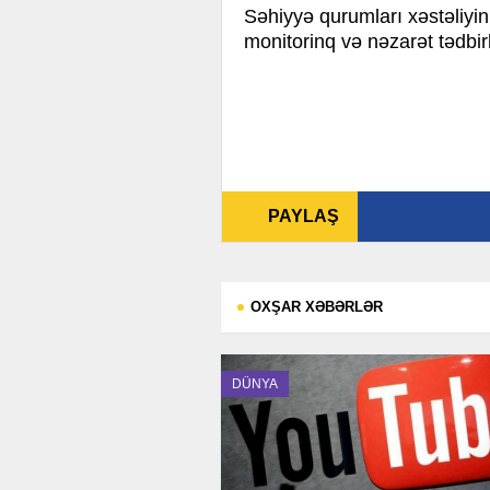
Səhiyyə qurumları xəstəliyi
monitorinq və nəzarət tədbirl
PAYLAŞ
OXŞAR XƏBƏRLƏR
DÜNYA