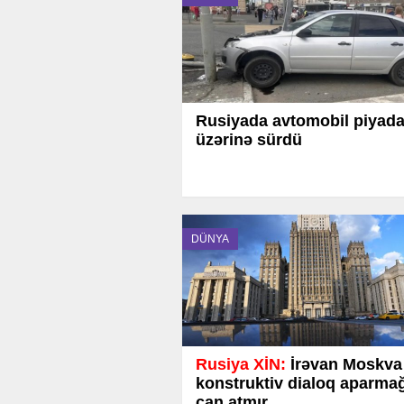
Rusiyada avtomobil piyada
üzərinə sürdü
DÜNYA
Rusiya XİN:
İrəvan Moskva 
konstruktiv dialoq aparma
can atmır