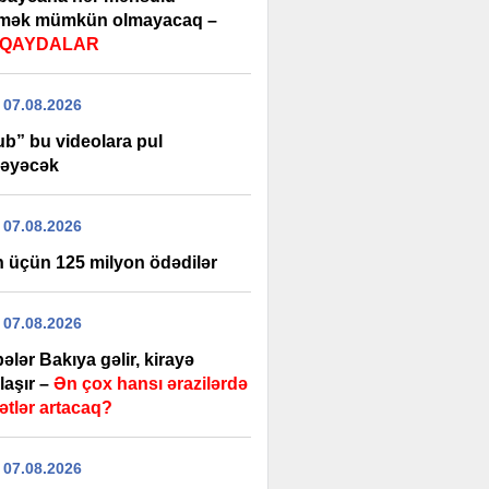
rmək mümkün olmayacaq –
i QAYDALAR
 07.08.2026
ub” bu videolara pul
əyəcək
 07.08.2026
 üçün 125 milyon ödədilər
 07.08.2026
ələr Bakıya gəlir, kirayə
laşır –
Ən çox hansı ərazilərdə
ətlər artacaq?
 07.08.2026