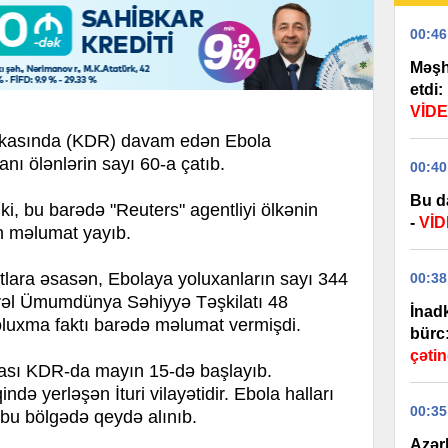
00:46
Məşh
etdi:
VİD
ikasında (KDR) davam edən Ebola
ı ölənlərin sayı 60-a çatıb.
00:40
Bu d
, bu barədə "Reuters" agentliyi ölkənin
-
Vİ
ən məlumat yayıb.
lara əsasən, Ebolaya yoluxanların sayı 344
00:38
vəl Ümumdünya Səhiyyə Təşkilatı 48
İnadk
oluxma faktı barədə məlumat vermişdi.
bürc
çətin
lğası KDR-da mayın 15-də başlayıb.
ndə yerləşən İturi vilayətidir. Ebola halları
00:35
bu bölgədə qeydə alınıb.
Azər