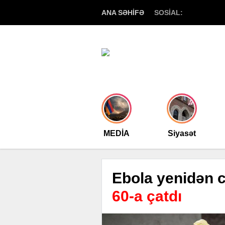
ANA SƏHİFƏ
SOSİAL:
MEDİA
Siyasət
Ebola yenidən c
60-a çatdı