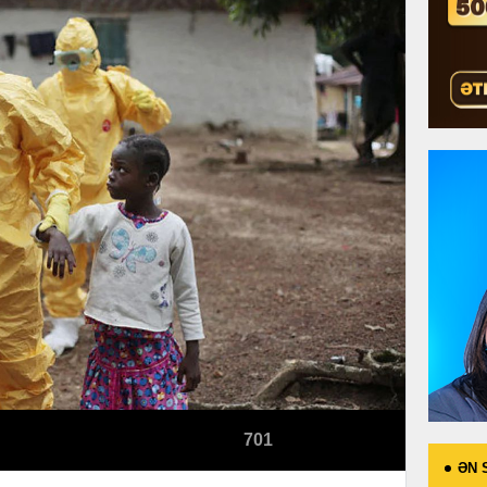
701
ƏN 