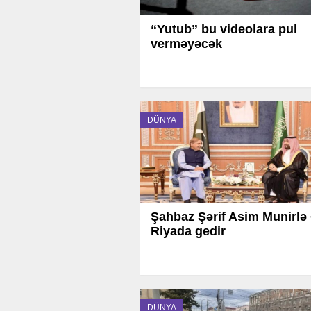
“Yutub” bu videolara pul
verməyəcək
DÜNYA
Şahbaz Şərif Asim Munirlə 
Riyada gedir
DÜNYA