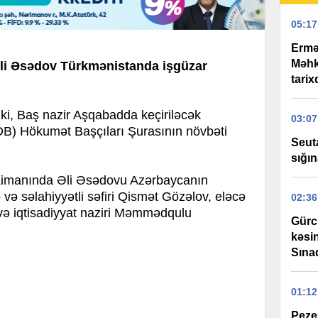
05:17
Ermə
Məhk
Əli Əsədov Türkmənistanda işgüzar
tari
 ki, Baş nazir Aşqabadda keçiriləcək
03:07
MDB) Hökumət Başçıları Şurasının növbəti
Seut
sığın
imanında Əli Əsədovu Azərbaycanın
və səlahiyyətli səfiri Qismət Gözəlov, eləcə
02:36
və iqtisadiyyat naziri Məmmədqulu
Gürcü
kəsin
Sınaq
01:12
Pezeş