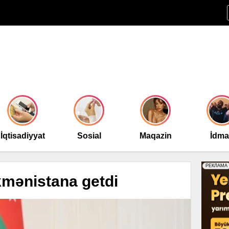
İqtisadiyyat
Sosial
Maqazin
İdm
kmənistana getdi