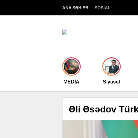
ANA SƏHİFƏ
SOSİAL:
MEDİA
Siyasət
Əli Əsədov Tür