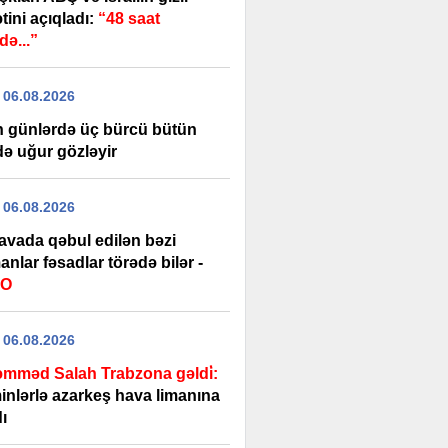
tini açıqladı:
“48 saat
də...”
 06.08.2026
n günlərdə üç bürcü bütün
də uğur gözləyir
 06.08.2026
havada qəbul edilən bəzi
nlar fəsadlar törədə bilər -
EO
 06.08.2026
mməd Salah Trabzona gəldi̇:
inlərlə azarkeş hava limanına
ı