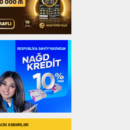
SON XƏBƏRLƏR