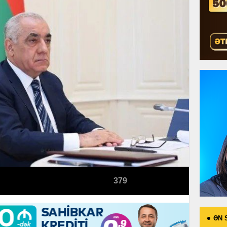
379
ƏN 