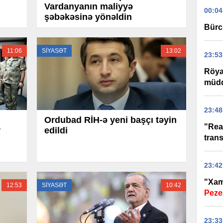
Vardanyanın maliyyə
00:04
şəbəkəsinə yönəldin
Bürc
11:06
SİYASƏT
13:02
23:53
Röyan
müddə
23:48
Ordubad RİH-ə yeni başçı təyin
"Real
r
edildi
trans
23:42
"Xame
12:53
SİYASƏT
10:42
Peze
23:33