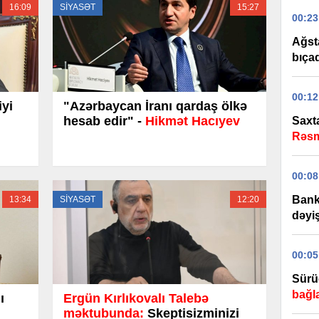
16:09
SİYASƏT
15:27
00:23
Ağst
bıça
00:12
iyi
"Azərbaycan İranı qardaş ölkə
hesab edir" -
Hikmət Hacıyev
Saxta
Rəsm
00:08
Bank 
13:34
SİYASƏT
12:20
dəyiş
00:05
Sürü
bağl
ı
Ergün Kırlıkovalı Talebə
məktubunda:
Skeptisizminizi