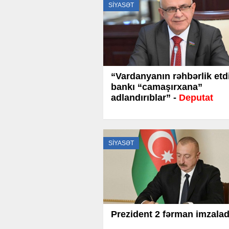
SİYASƏT
“Vardanyanın rəhbərlik etd
bankı “camaşırxana”
adlandırıblar” -
Deputat
SİYASƏT
Prezident 2 fərman imzalad