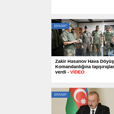
SİYASƏT
Zakir Həsənov Hava Döyüş
Komandanlığına tapşırıqla
verdi -
VİDEO
SİYASƏT