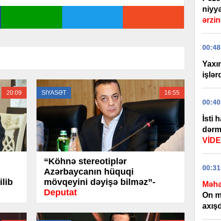
niyyə
ərzin
00:48
Yaxı
işlər
20:09
SİYASƏT
16:55
00:40
İsti 
dərma
VİD
“Köhnə stereotiplər
00:31
Azərbaycanın hüquqi
lib
mövqeyini dəyişə bilməz”-
Məhə
Deputat
On m
axışd