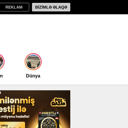
REKLAM
BİZİMLƏ ƏLAQƏ
an
Dünya