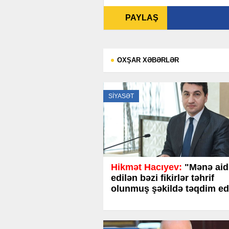
PAYLAŞ
OXŞAR XƏBƏRLƏR
SİYASƏT
Hikmət Hacıyev:
"Mənə aid
edilən bəzi fikirlər təhrif
olunmuş şəkildə təqdim edi