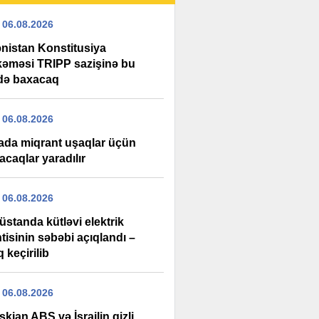
 06.08.2026
nistan Konstitusiya
əməsi TRIPP sazişinə bu
xdə baxacaq
 06.08.2026
ada miqrant uşaqlar üçün
acaqlar yaradılır
 06.08.2026
standa kütləvi elektrik
tisinin səbəbi açıqlandı –
 keçirilib
 06.08.2026
kian ABŞ və İsrailin gizli