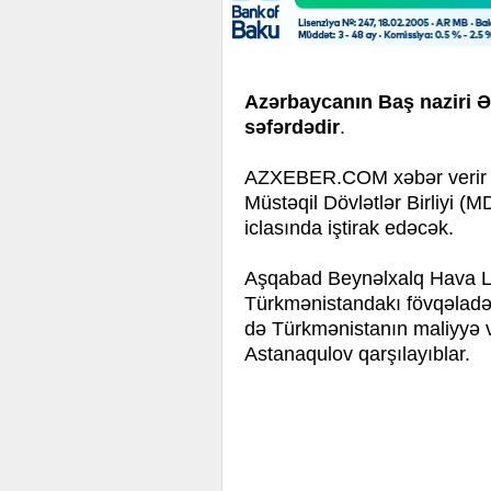
Azərbaycanın Baş naziri 
səfərdədir
.
AZXEBER.COM
xəbər verir
Müstəqil Dövlətlər Birliyi (
iclasında iştirak edəcək.
Aşqabad Beynəlxalq Hava L
Türkmənistandakı fövqəladə 
də Türkmənistanın maliyyə 
Astanaqulov qarşılayıblar.