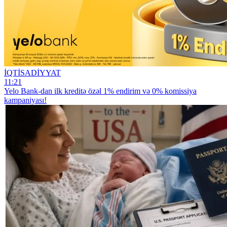
İQTİSADİYYAT
11:21
Yelo Bank-dan ilk kreditə özəl 1% endirim və 0% komissiya
kampaniyası!