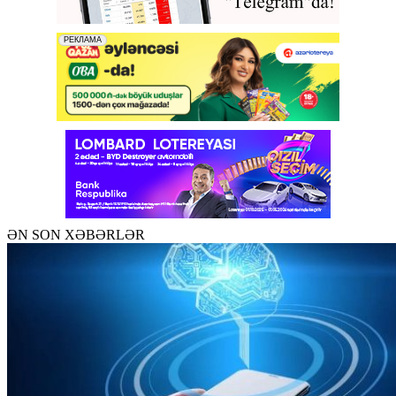
ƏN SON XƏBƏRLƏR