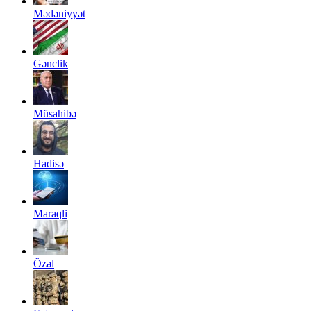
Mədəniyyət
Gənclik
Müsahibə
Hadisə
Maraqli
Özəl