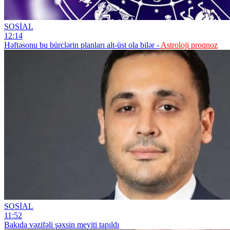
SOSİAL
12:14
Həftəsonu bu bürclərin planları alt-üst ola bilər -
Astroloji proqnoz
SOSİAL
11:52
Bakıda vəzifəli şəxsin meyiti tapıldı