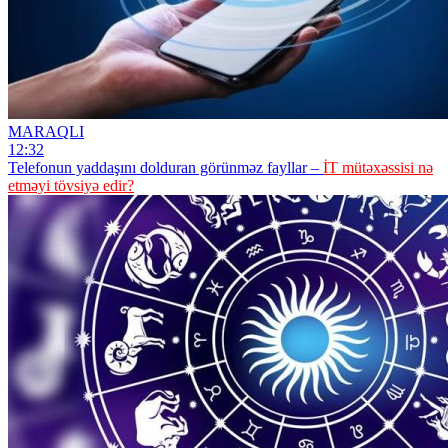
MARAQLI
12:32
Telefonun yaddaşını dolduran görünməz fayllar –
İT mütəxəssisi nə
etməyi tövsiyə edir?