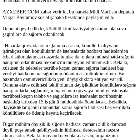
müddəaların qanunvericiliyə gətirilməsini təmin edəcək.
AZXEBER.COM xəbər verir ki, bu barədə Milli Məclisin deputatı
Vüqar Bayramov sosial şəbəkə hesabında paylaşım edib.
Deputat qeyd edib ki, könüllü kimi fəaliyyət göstərən tələbə və
şagirdlərə də sığorta ödəniləcək:
"Hazırda qüvvədə olan Qanuna əsasən, könüllü fəaliyyətin
iştirakçısı olan könüllülərin də istehsalatda bədbəxt hadisələrdən
icbari sığortalanması nəzərdə tutulsa da, onlara münasibətdə sığorta
haqqının ödənilməsi mexanizmi müəyyən edilməmişdir. Belə ki,
xüsusən də tələbələr təcrübə keçən zaman sığorta hadisəsi baş
verdiyi halda onlara sığortanın ödənilməsi mümkün olmur. Bu
baxımdan qanunvericilikdə yeni dəyişikliklərə ehtiyac var idi.
Qanuna əlavə edilməsi təklif olunan dəyişikliklər könüllülərə sığorta
haqqı onlarla bağlanmış müqavilənin qüvvəyə mindiyi, istehsalat
təcrübəsi keçən tələbə və şagirdlərə isə istehsalat təcrübəsinin
başladığı tarixdən 15 iş günü müddətində ödəniləcək. Beləliklə,
dəyişikliklər qəbul olunandan sonra sığorta hadisəsi baş verdikdə
könüllülərə də ödəniş həyata keçiriləcək.
Digər mühüm dəyişiklik sığorta hadisəsi zamanı əlillik dərəcəsi
deyil, peşə əmək qabiliyyətinin itirilməsi dərəcəsinin nəzərə
alınmasıdır. Belə ki, mövcud qaydalara əsasən, orqanizmin