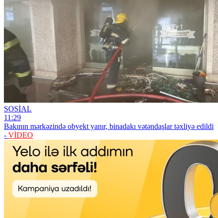
SOSİAL
11:29
Bakının mərkəzində obyekt yanır, binadakı vətəndaşlar təxliyə edildi
-
VİDEO