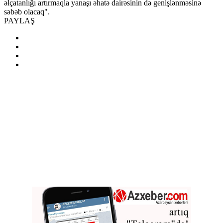
əlçatanlığı artırmaqla yanaşı əhatə dairəsinin də genişlənməsinə
səbəb olacaq".
PAYLAŞ