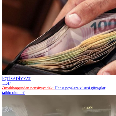
İQTİSADİYYAT
11:47
Əməkhaqqından pensiyayadək:
Hansı peşələrə xüsusi güzəştlər
tətbiq olunur?