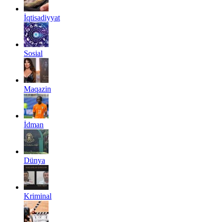
İqtisadiyyat
Sosial
Maqazin
İdman
Dünya
Kriminal