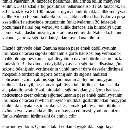
funksiyalarının 30 faizədək pozulması hallarında əlillik müəyyən
edilmir, 30 faizdən artıq pozulması hallarında isə 31-60 faizədək, 61-
80 faizədək və 81-100 faizədək qiymətləndirilməklə əlillik müəyyən
edilir. Amma bir sıra hallarda istehsalatda bədbəxt hadisələr və peşə
xəstəlikləri nəticəsində orqanizmin funksiyalarının 30 faizədək
pozulması halları baş verirdi və əlillik dərəcəsi ala bilmədiyi üçün
həmin vətəndaşlarımıza sığorta ödənişi edilmirdi. Nəticədə, həmin
vətəndaşlarımız sığorta ödənişindən faydalana bilmirdi.
Hazıda qüvvədə olan Qanuna əsasən peşə əmək qabiliyyətinin
itirilməsi dərəcəsi sığorta olunanın sığorta hadisəsi baş verənədək
malik olduğu peşə əmək qabiliyyətinin davamlı itirilməsinin faizlə
ifadəsidir. Bu baxımdan dəyişikliyə əsasən sığorta hadisəsinə görə
sığorta ödənişinin verilməsinin vahid meyar üzrə dəyərləndirilməsi
məqsədilə birdəfəlik sığorta ödənişinin də sığorta hadisəsi
nəticəsində zərər çəkmiş sığortaolunanın əlilliyinin müəyyən
edilməsi ilə deyil, peşə əmək qabiliyyətinin itirilməsi dərəcəsi ilə
əlaqələndiriləcək. Yəni, birdəfəlik sığorta ödənişi sığorta hadisəsi
nəticəsində zərər çəkmiş sığortaolunanın peşə əmək qabiliyyətinin
itirilməsi dərəcəsi növbəti müayinə müddəti göstərilmədən müəyyən
edildikdə həyata keçiriləcəkdir. Peşə əmək qabiliyyətinin itirilməsi
özündə eyni zamanda əlilliyin müəyyən edilməsi, yəni orqanizm
funksiyalarının itirilməsini də ehtiva edir.
Göründüyü kimi, Qanuna təklif edilən dəyişikliklər sığortaya