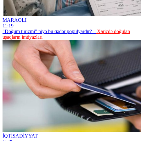
MARAQLI
11:19
"Doğum turizmi" niyə bu qədər populyardır? –
Xaricdə doğulan
uşaqların imtiyazları
İQTİSADİYYAT