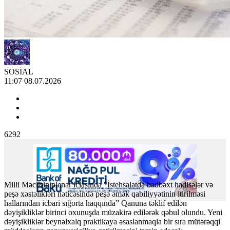
SOSİAL
11:07 08.07.2026
6292
Milli Məclisin plenar iclasında "İstehsalatda bədbəxt hadisələr və
peşə xəstəlikləri nəticəsində peşə əmək qabiliyyətinin itirilməsi
hallarından icbari sığorta haqqında” Qanuna təklif edilən
dəyişikliklər birinci oxunuşda müzakirə edilərək qəbul olundu. Yeni
dəyişikliklər beynəlxalq praktikaya əsaslanmaqla bir sıra mütərəqqi