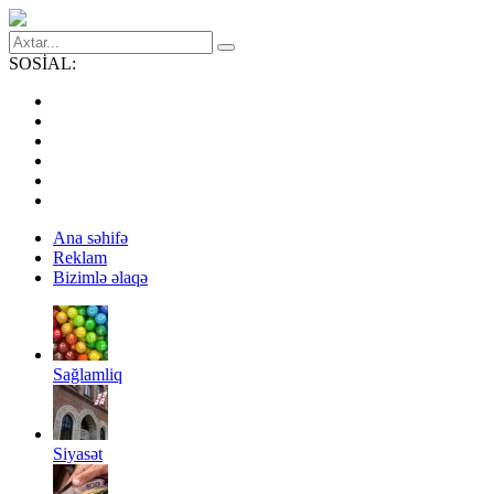
SOSİAL:
Ana səhifə
Reklam
Bizimlə əlaqə
Sağlamliq
Siyasət