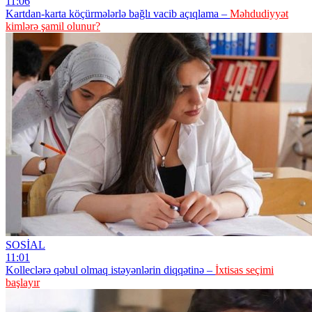
11:06
Kartdan-karta köçürmələrlə bağlı vacib açıqlama –
Məhdudiyyət
kimlərə şamil olunur?
SOSİAL
11:01
Kolleclərə qəbul olmaq istəyənlərin diqqətinə –
İxtisas seçimi
başlayır