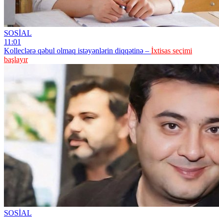
SOSİAL
11:01
Kolleclərə qəbul olmaq istəyənlərin diqqətinə –
İxtisas seçimi
başlayır
SOSİAL