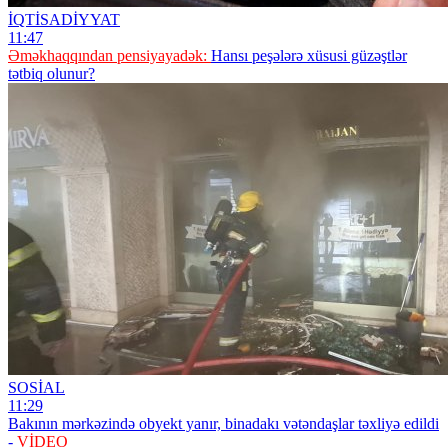
İQTİSADİYYAT
11:47
Əməkhaqqından pensiyayadək:
Hansı peşələrə xüsusi güzəştlər
tətbiq olunur?
SOSİAL
11:29
Bakının mərkəzində obyekt yanır, binadakı vətəndaşlar təxliyə edildi
-
VİDEO