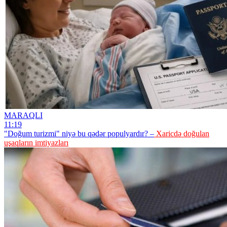
MARAQLI
11:19
"Doğum turizmi" niyə bu qədər populyardır? –
Xaricdə doğulan
uşaqların imtiyazları