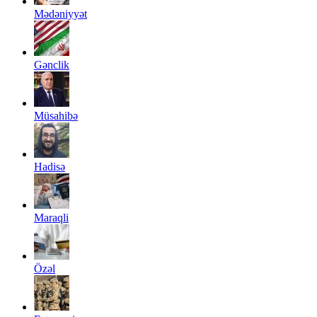
Mədəniyyət
Gənclik
Müsahibə
Hadisə
Maraqli
Özəl