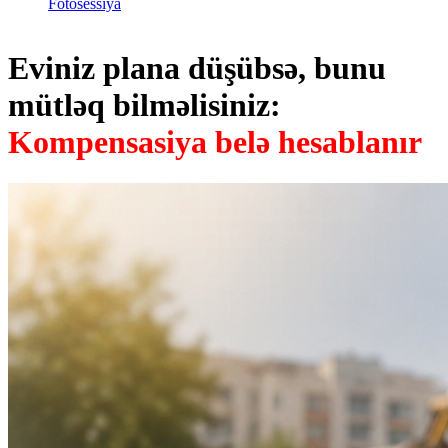
Fotosessiya
Eviniz plana düşübsə, bunu
mütləq bilməlisiniz:
Kompensasiya belə hesablanır