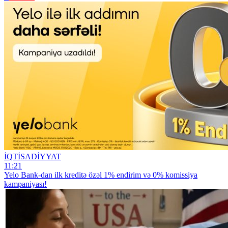
İQTİSADİYYAT
11:21
Yelo Bank-dan ilk kreditə özəl 1% endirim və 0% komissiya
kampaniyası!