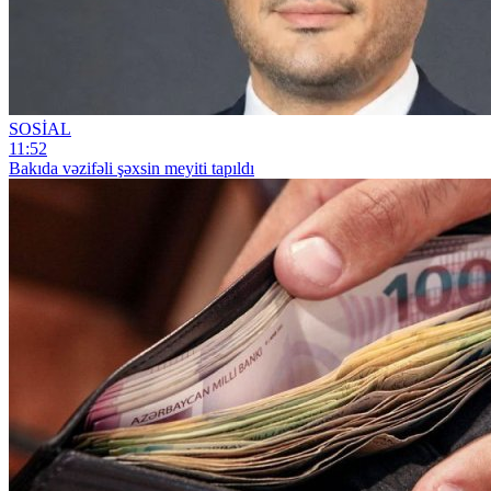
SOSİAL
11:52
Bakıda vəzifəli şəxsin meyiti tapıldı