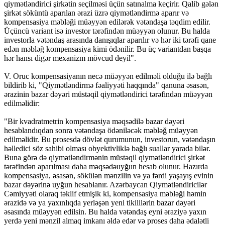
qiymətləndirici şirkətin seçilməsi üçün satınalma keçirir. Qalib gələn
şirkət söküntü aparılan ərazi üzrə qiymətləndirmə aparır və
kompensasiya məbləği müəyyən edilərək vətəndaşa təqdim edilir.
Üçüncü variant isə investor tərəfindən müəyyən olunur. Bu halda
investorla vətəndaş arasında danışıqlar aparılır və hər iki tərəfi qane
edən məbləğ kompensasiya kimi ödənilir. Bu üç variantdan başqa
hər hansı digər mexanizm mövcud deyil".
V. Oruc kompensasiyanın necə müəyyən edilməli olduğu ilə bağlı
bildirib ki, "Qiymətləndirmə fəaliyyəti haqqında" qanuna əsasən,
ərazinin bazar dəyəri müstəqil qiymətləndirici tərəfindən müəyyən
edilməlidir:
"Bir kvadratmetrin kompensasiya məqsədilə bazar dəyəri
hesablandıqdan sonra vətəndaşa ödəniləcək məbləğ müəyyən
edilməlidir. Bu prosesdə dövlət qurumunun, investorun, vətəndaşın
həlledici söz sahibi olması obyektivliklə bağlı suallar yarada bilər.
Buna görə də qiymətləndirmənin müstəqil qiymətləndirici şirkət
tərəfindən aparılması daha məqsədəuyğun hesab olunur. Hazırda
kompensasiya, əsasən, sökülən mənzilin və ya fərdi yaşayış evinin
bazar dəyərinə uyğun hesablanır. Azərbaycan Qiymətləndiricilər
Cəmiyyəti olaraq təklif etmişik ki, kompensasiya məbləği həmin
ərazidə və ya yaxınlıqda yerləşən yeni tikililərin bazar dəyəri
əsasında müəyyən edilsin. Bu halda vətəndaş eyni əraziyə yaxın
yerdə yeni mənzil almaq imkanı əldə edər və proses daha ədalətli