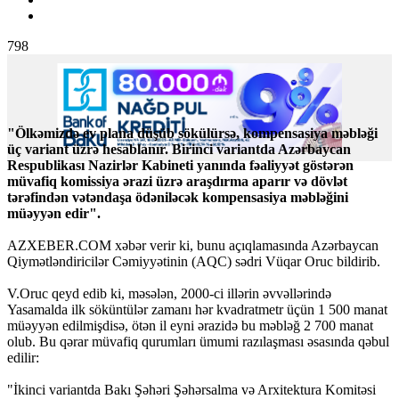
798
"Ölkəmizdə ev plana düşüb sökülürsə, kompensasiya məbləği
üç variant üzrə hesablanır. Birinci variantda Azərbaycan
Respublikası Nazirlər Kabineti yanında fəaliyyət göstərən
müvafiq komissiya ərazi üzrə araşdırma aparır və dövlət
tərəfindən vətəndaşa ödəniləcək kompensasiya məbləğini
müəyyən edir".
AZXEBER.COM xəbər verir ki, bunu açıqlamasında Azərbaycan
Qiymətləndiricilər Cəmiyyətinin (AQC) sədri Vüqar Oruc bildirib.
V.Oruc qeyd edib ki, məsələn, 2000-ci illərin əvvəllərində
Yasamalda ilk söküntülər zamanı hər kvadratmetr üçün 1 500 manat
müəyyən edilmişdisə, ötən il eyni ərazidə bu məbləğ 2 700 manat
olub. Bu qərar müvafiq qurumları ümumi razılaşması əsasında qəbul
edilir:
"İkinci variantda Bakı Şəhəri Şəhərsalma və Arxitektura Komitəsi