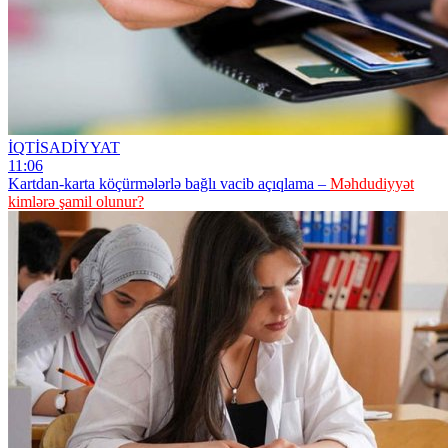
İQTİSADİYYAT
11:06
Kartdan-karta köçürmələrlə bağlı vacib açıqlama –
Məhdudiyyət
kimlərə şamil olunur?