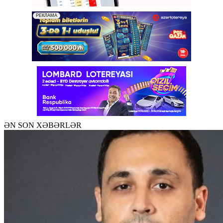
ƏN SON XƏBƏRLƏR