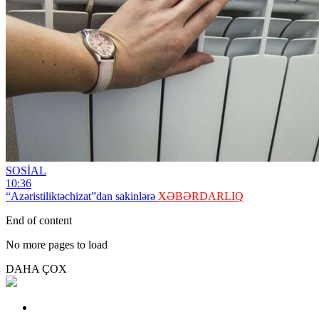
SOSİAL
10:36
“Azəristiliktəchizat”dan sakinlərə
XƏBƏRDARLIQ
End of content
No more pages to load
DAHA ÇOX