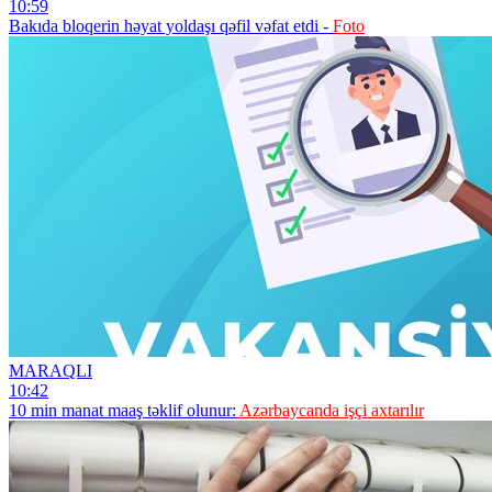
10:59
Bakıda bloqerin həyat yoldaşı qəfil vəfat etdi -
Foto
MARAQLI
10:42
10 min manat maaş təklif olunur:
Azərbaycanda işçi axtarılır