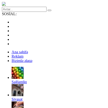
SOSİAL:
Ana səhifə
Reklam
Bizimlə əlaqə
Sağlamliq
Siyasət