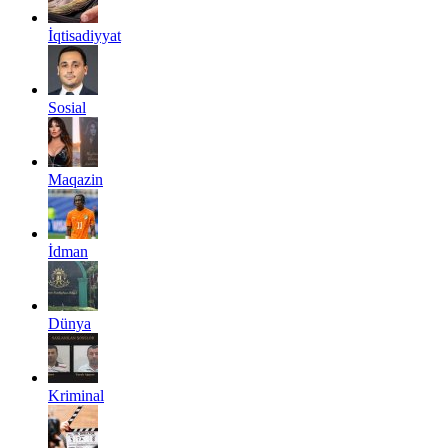
İqtisadiyyat
Sosial
Maqazin
İdman
Dünya
Kriminal