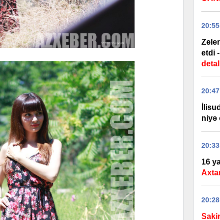
20:55
Zele
etdi 
detal
20:47
İlis
niyə 
20:33
16 ya
Axtar
20:28
Saki