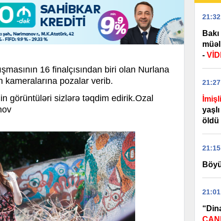
21:32
Bakı 
müəll
-
Vİ
şmasının 16 finalçısından biri olan Nurlana
ameralarına pozalar verib.
21:27
örüntüləri sizlərə təqdim edirik.
Ozal
İmişl
nov
yaşlı
öldü
21:15
Böyü
21:01
“Din
CANL