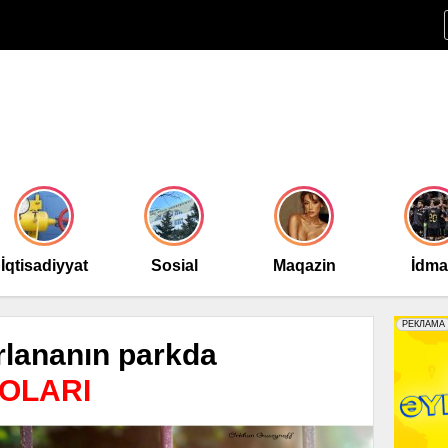
İqtisadiyyat
Sosial
Maqazin
İdm
lananın parkda
OLARI