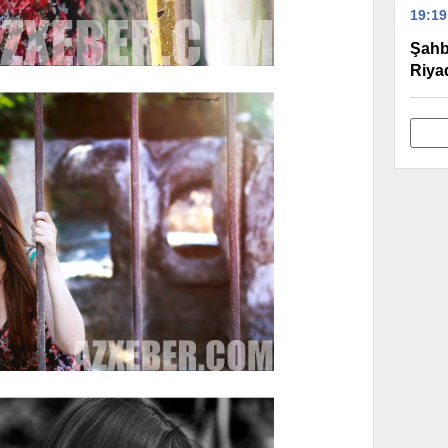
19:19
Şahb
Riya