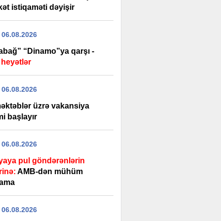
ət istiqaməti dəyişir
 06.08.2026
abağ” “Dinamo”ya qarşı -
 heyətlər
 06.08.2026
əktəblər üzrə vakansiya
i başlayır
 06.08.2026
yaya pul göndərənlərin
rinə:
AMB-dən mühüm
lama
 06.08.2026