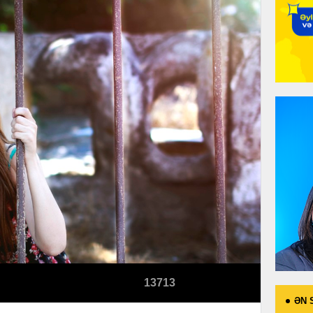
13713
ƏN 