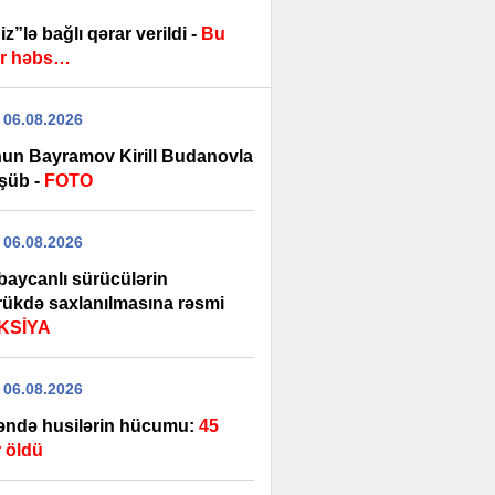
z”lə bağlı qərar verildi -
Bu
r həbs…
 06.08.2026
un Bayramov Kirill Budanovla
şüb -
FOTO
 06.08.2026
baycanlı sürücülərin
ükdə saxlanılmasına rəsmi
KSİYA
 06.08.2026
ndə husilərin hücumu:
45
r öldü