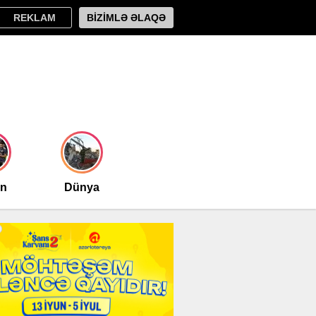
REKLAM
BİZİMLƏ ƏLAQƏ
an
Dünya