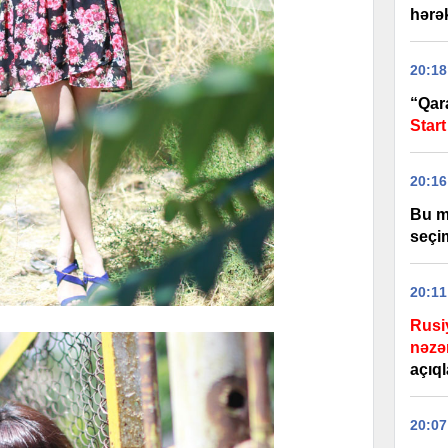
hərək
20:18
“Qar
Start
20:16
Bu m
seçim
20:11
Rusi
nəzə
açıq
20:07