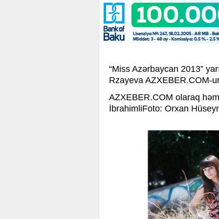
“Miss Azərbaycan 2013” yarı
Rzayeva AZXEBER.COM-un k
AZXEBER.COM olaraq həmin g
İbrahimliFoto
: Orxan Hüsey