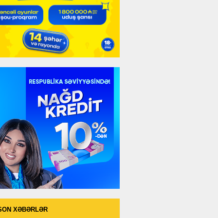
SON XƏBƏRLƏR