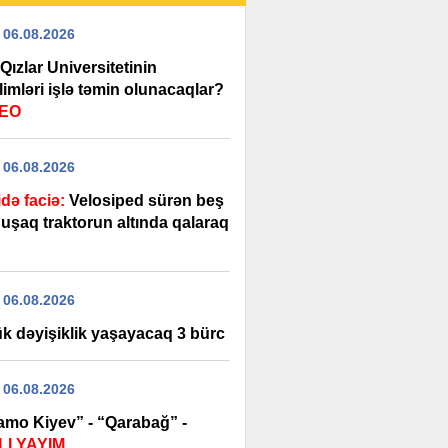
 06.08.2026
Qızlar Universitetinin
imləri işlə təmin olunacaqlar?
DEO
 06.08.2026
idə faciə:
Velosiped sürən beş
 uşaq traktorun altında qalaraq
 06.08.2026
k dəyişiklik yaşayacaq 3 bürc
 06.08.2026
amo Kiyev” - “Qarabağ” -
I YAYIM