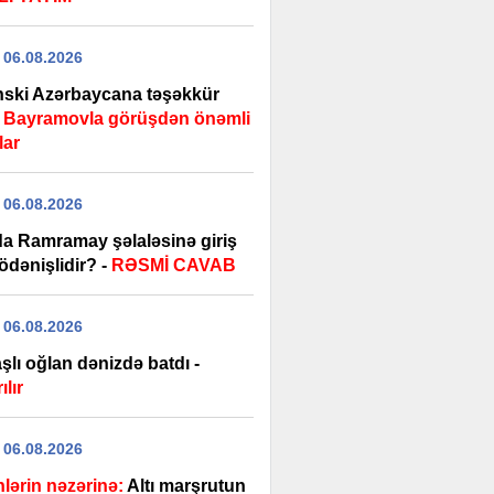
 06.08.2026
nski Azərbaycana təşəkkür
-
Bayramovla görüşdən önəmli
lar
 06.08.2026
uda Ramramay şəlaləsinə giriş
ödənişlidir? -
RƏSMİ CAVAB
 06.08.2026
şlı oğlan dənizdə batdı -
ılır
 06.08.2026
nlərin nəzərinə:
Altı marşrutun