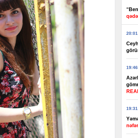
“Beni
qədə
20:01
Ceyh
görü
19:46
Azər
gömr
REA
19:31
Yəmə
nəfə