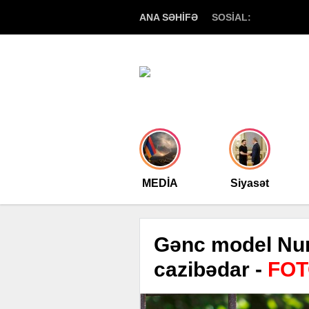
ANA SƏHİFƏ
SOSİAL:
MEDİA
Siyasət
Gənc model Nur
cazibədar -
FOT