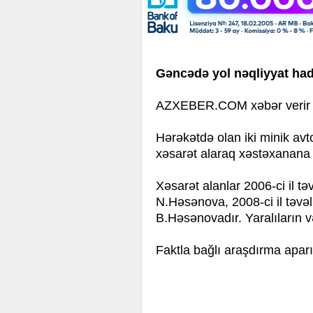
Gəncədə yol nəqliyyat had
AZXEBER.COM xəbər verir ki
Hərəkətdə olan iki minik av
xəsarət alaraq xəstəxanana y
Xəsarət alanlar 2006-ci il tə
N.Həsənova, 2008-ci il təvəl
B.Həsənovadır. Yaralıların vəz
Faktla bağlı araşdırma aparıl