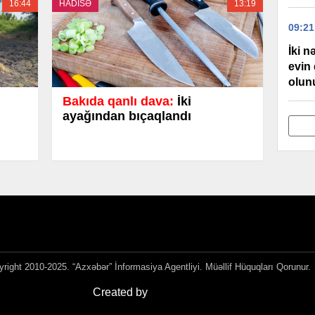
16:44
HADİSƏ
13:19
09:21
İki n
evin 
olun
Bakıda qanlı dava:
İki
ayağından bıçaqlandı
right 2010-2025. “Azxəbər” İnformasiya Agentliyi. Müəllif Hüquqları Qorunur.
Created by