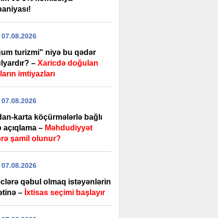
aniyası!
 07.08.2026
um turizmi" niyə bu qədər
lyardır? –
Xaricdə doğulan
arın imtiyazları
 07.08.2026
dan-karta köçürmələrlə bağlı
b açıqlama –
Məhdudiyyət
ərə şamil olunur?
 07.08.2026
clərə qəbul olmaq istəyənlərin
ətinə –
İxtisas seçimi başlayır