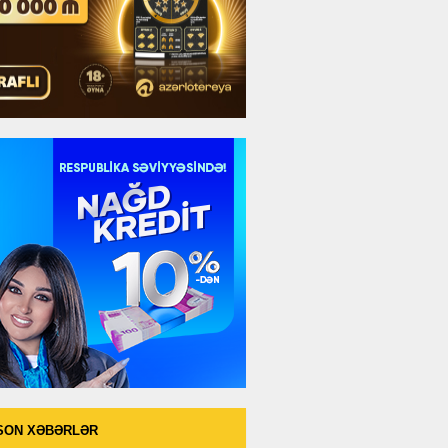
SON XƏBƏRLƏR