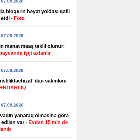
 07.08.2026
a bloqerin həyat yoldaşı qəfil
 etdi -
Foto
 07.08.2026
in manat maaş təklif olunur:
aycanda işçi axtarılır
 07.08.2026
istiliktəchizat”dan sakinlərə
ƏRDARLIQ
 07.08.2026
rvadın yanaraq ölməsinə görə
edilən var -
Evdən 15 min də
lanıb