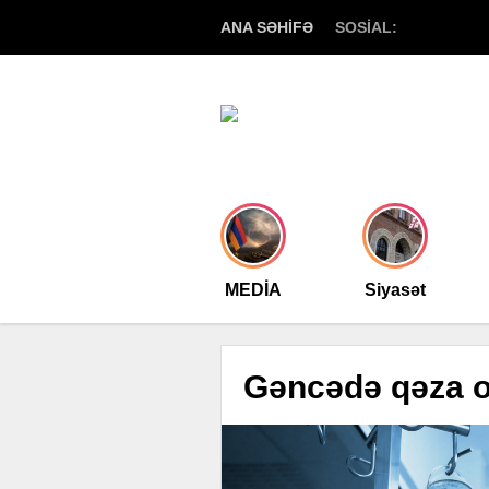
ANA SƏHİFƏ
SOSİAL:
MEDİA
Siyasət
Gəncədə qəza ol