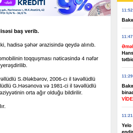
11:52
Bakıd
isəsi baş verib.
11:47
, hadisə şəhər ərazisində qeydə alınıb.
Əmək
Hans
tomobilinin toqquşması nəticəsində 4 nəfər
tətb
erəşdirilib.
11:29
vəllüdlü S.Ələkbərov, 2006-cı il təvəllüdlü
lüdlü G.Həsənova və 1981-ci il təvəllüdlü
Bakı
iyyətinin orta ağır olduğu bildirilir.
binad
VİD
ır.
11:21
Yelo 
endi