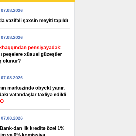
 07.08.2026
a vəzifəli şəxsin meyiti tapıldı
 07.08.2026
haqqından pensiyayadək:
ı peşələrə xüsusi güzəştlər
iq olunur?
 07.08.2026
nın mərkəzində obyekt yanır,
akı vətəndaşlar təxliyə edildi -
EO
 07.08.2026
Bank-dan ilk kreditə özəl 1%
rim və 0% komissiya