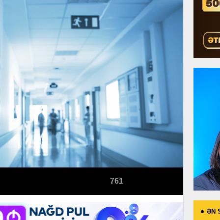
761
ƏN 