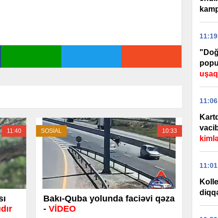
kamp
11:19
"Doğ
popu
uşaql
11:06
Kart
vaci
11:40
SOSİAL
10:33
kiml
11:01
Kolle
diqq
sı
Bakı-Quba yolunda faciəvi qəza
dır
-
VİDEO