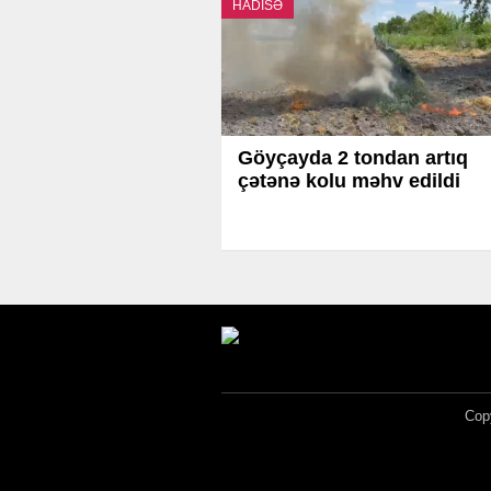
HADİSƏ
Göyçayda 2 tondan artıq
çətənə kolu məhv edildi
Copy