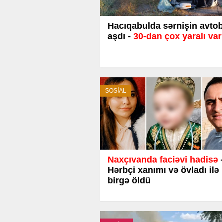
Hacıqabulda sərnişin avto
aşdı -
30-dan çox yaralı var
SOSİAL
Naxçıvanda faciəvi hadisə
Hərbçi xanımı və övladı ilə
birgə öldü