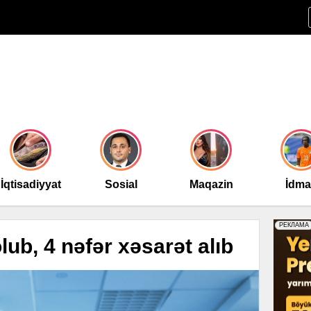
İqtisadiyyat
Sosial
Maqazin
İdm
ub, 4 nəfər xəsarət alıb