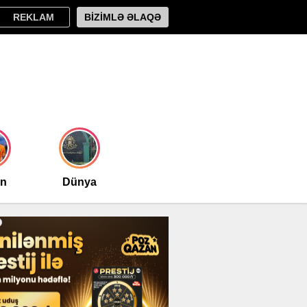
REKLAM
BİZİMLƏ ƏLAQƏ
an
Dünya