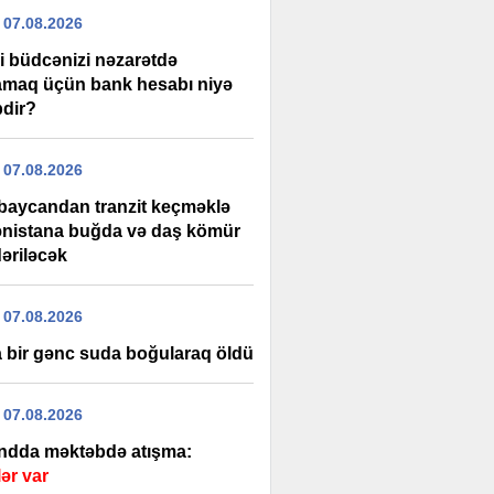
 07.08.2026
i büdcənizi nəzarətdə
amaq üçün bank hesabı niyə
bdir?
 07.08.2026
baycandan tranzit keçməklə
nistana buğda və daş kömür
əriləcək
 07.08.2026
 bir gənc suda boğularaq öldü
 07.08.2026
andda məktəbdə atışma:
ər var