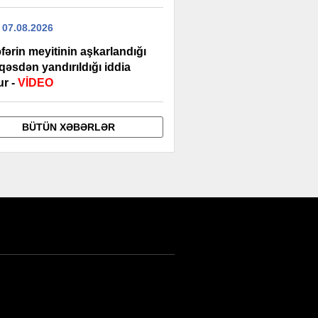
 07.08.2026
əfərin meyitinin aşkarlandığı
qəsdən yandırıldığı iddia
ur -
VİDEO
BÜTÜN XƏBƏRLƏR