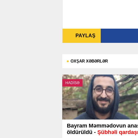
PAYLAŞ
OXŞAR XƏBƏRLƏR
HADİSƏ
Bayram Məmmədovun ana
öldürüldü -
Şübhəli qardaşı