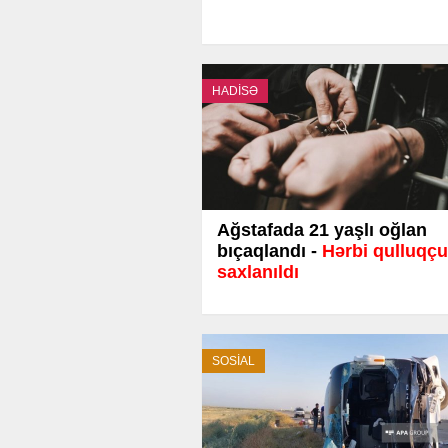
HADİSƏ
Ağstafada 21 yaşlı oğlan
bıçaqlandı -
Hərbi qulluqçu
saxlanıldı
SOSİAL