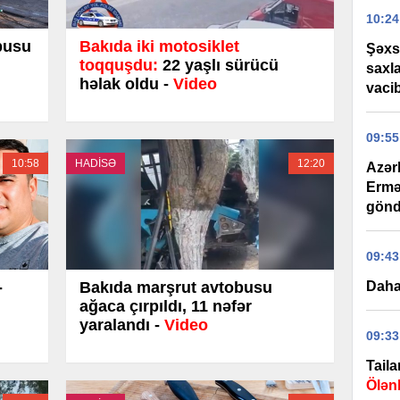
10:24
busu
Bakıda iki motosiklet
Şəxs
toqquşdu:
22 yaşlı sürücü
saxl
həlak oldu -
Video
vaci
09:55
10:58
HADİSƏ
12:20
Azər
Ermə
gönd
09:43
-
Bakıda marşrut avtobusu
Daha
ağaca çırpıldı, 11 nəfər
yaralandı -
Video
09:33
Tail
Ölənl