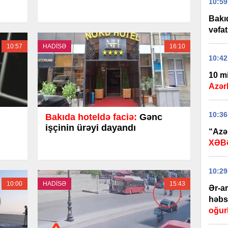
10:59
Bakıd
vəfat
10:57
HADİSƏ
16:10
10:42
10 m
Azərb
10:36
Bakıda hoteldə faciə:
Gənc
işçinin ürəyi dayandı
“Azər
XƏB
10:29
10:00
HADİSƏ
15:43
Ər-a
həbs 
oğur