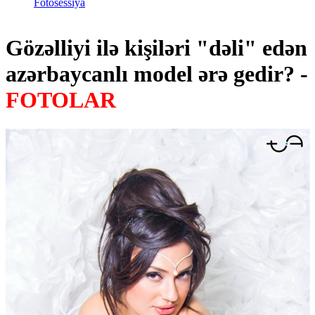
Fotosessiya
Gözəlliyi ilə kişiləri "dəli" edən
azərbaycanlı model ərə gedir? -
FOTOLAR