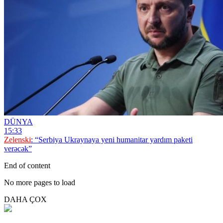
DÜNYA
15:33
Zelenski
: “Serbiya Ukraynaya yeni humanitar yardım paketi
verəcək”
End of content
No more pages to load
DAHA ÇOX