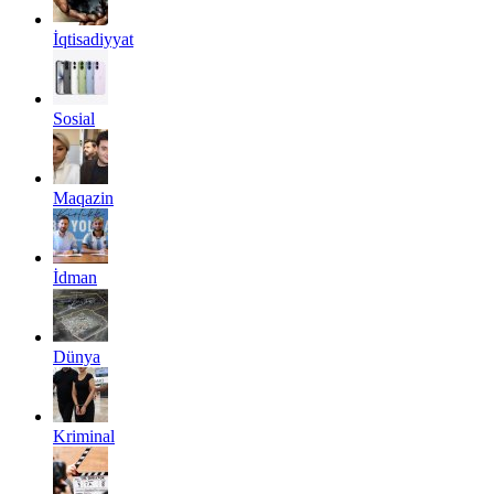
İqtisadiyyat
Sosial
Maqazin
İdman
Dünya
Kriminal