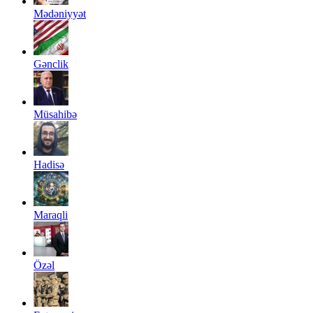
Mədəniyyət
Gənclik
Müsahibə
Hadisə
Maraqli
Özəl