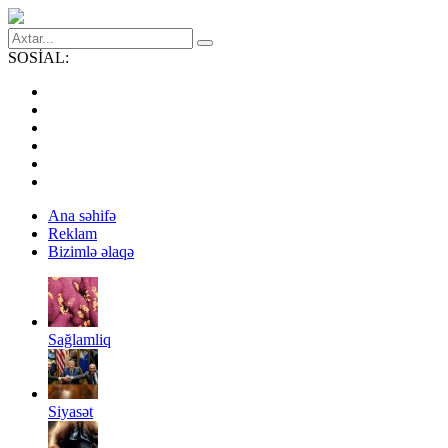
SOSİAL:
Ana səhifə
Reklam
Bizimlə əlaqə
Sağlamliq
Siyasət