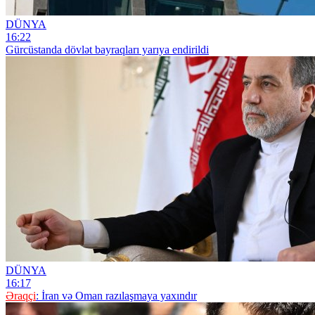
DÜNYA
16:22
Gürcüstanda dövlət bayraqları yarıya endirildi
DÜNYA
16:17
Əraqçi
: İran və Oman razılaşmaya yaxındır