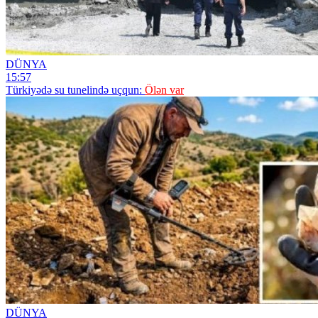
DÜNYA
15:57
Türkiyədə su tunelində uçqun:
Ölən var
DÜNYA