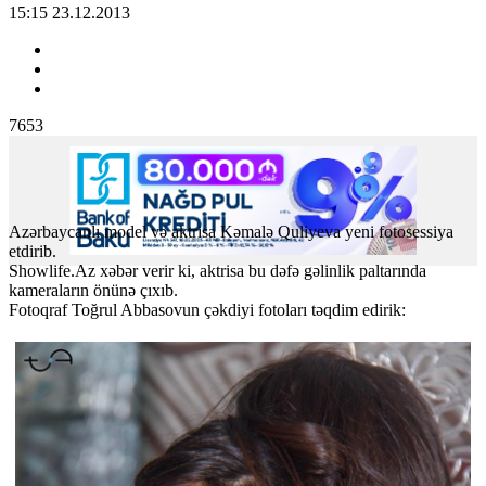
15:15 23.12.2013
7653
Azərbaycanlı model və aktrisa Kəmalə Quliyeva yeni fotosessiya
etdirib.
Showlife.Az
xəbər verir ki, aktrisa bu dəfə gəlinlik paltarında
kameraların önünə çıxıb.
Fotoqraf Toğrul Abbasovun çəkdiyi fotoları təqdim edirik: