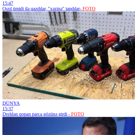
15:47
Qızıl ümidi ilə qazdılar, "xəzinə" tapdılar-
FOTO
DÜNYA
15:37
Dreldən qopan parça gözünə girdi -
FOTO