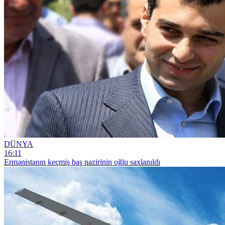
DÜNYA
16:11
Ermənistanın keçmiş baş nazirinin oğlu saxlanıldı