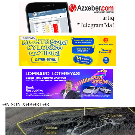
ƏN SON XƏBƏRLƏR