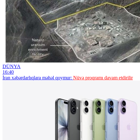
DÜNYA
16:40
İran xəbərdarlıqlara məhəl qoymur:
Nüvə proqramı davam etdirilir