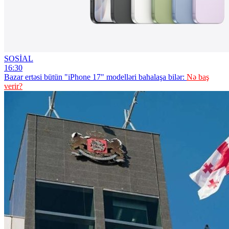
SOSİAL
16:30
Bazar ertəsi bütün "iPhone 17" modelləri bahalaşa bilər:
Nə baş
verir?