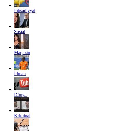
İqtisadiyyat
Sosial
Maqazin
İdman
Dünya
Kriminal