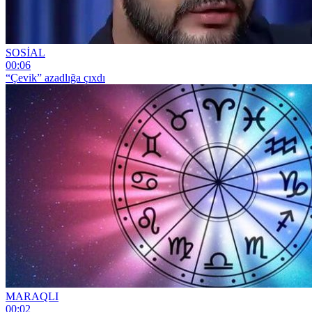
SOSİAL
00:06
“Çevik” azadlığa çıxdı
MARAQLI
00:02