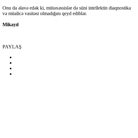
Onu da əlavə edək ki, mütəxəssislər də süni intellektin diaqnostika
və müalicə vasitəsi olmadığını qeyd ediblər.
Mikayıl
PAYLAŞ