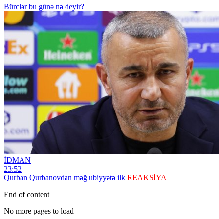
Bürclər bu günə nə deyir?
İDMAN
23:52
Qurban Qurbanovdan məğlubiyyətə ilk
REAKSİYA
End of content
No more pages to load