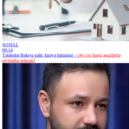
SOSİAL
00:14
Tələbələr Bakıya gəlir, kirayə bahalaşır –
Ən çox hansı ərazilərdə
qiymətlər artacaq?