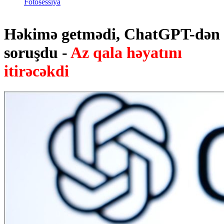
Fotosessiya
Həkimə getmədi, ChatGPT-dən
soruşdu -
Az qala həyatını
itirəcəkdi