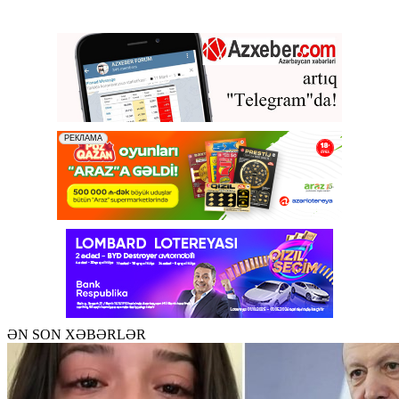
ƏN SON XƏBƏRLƏR