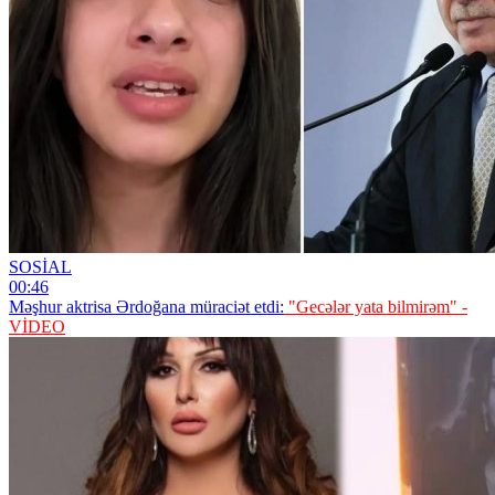
SOSİAL
00:46
Məşhur aktrisa Ərdoğana müraciət etdi:
"Gecələr yata bilmirəm" -
VİDEO