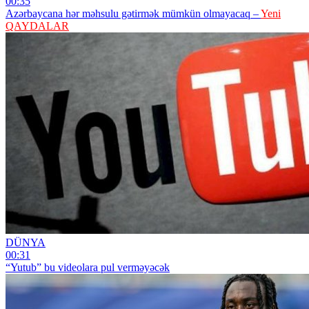
00:35
Azərbaycana hər məhsulu gətirmək mümkün olmayacaq –
Yeni
QAYDALAR
DÜNYA
00:31
“Yutub” bu videolara pul verməyəcək