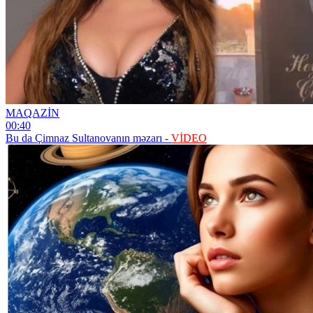
MAQAZİN
00:40
Bu da Çimnaz Sultanovanın məzarı -
VİDEO