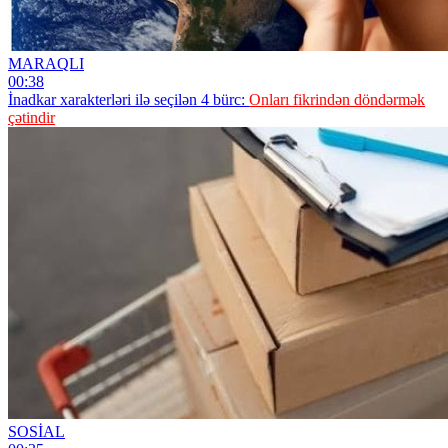
MARAQLI
00:38
İnadkar xarakterləri ilə seçilən 4 bürc:
Onları fikrindən döndərmək
çətindir
SOSİAL