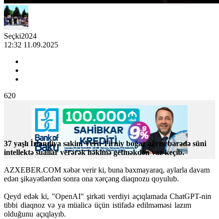
Seçki2024
12:32 11.09.2025
620
37 yaşlı İrlandiya sakini Vern Tirniy boğaz ağrısı barədə süni
intellektə suallar verərək həkimə getməkdən vaz keçib.
AZXEBER.COM xəbər verir ki, buna baxmayaraq, aylarla davam
edən şikayətlərdən sonra ona xərçəng diaqnozu qoyulub.
Qeyd edək ki, "OpenAI" şirkəti verdiyi açıqlamada ChatGPT-nin
tibbi diaqnoz və ya müalicə üçün istifadə edilməməsi lazım
olduğunu açıqlayıb.