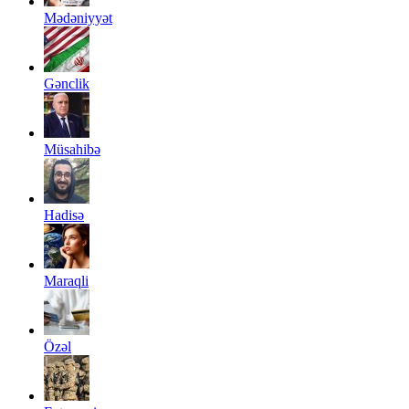
Mədəniyyət
Gənclik
Müsahibə
Hadisə
Maraqli
Özəl