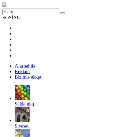
SOSİAL:
Ana səhifə
Reklam
Bizimlə əlaqə
Sağlamliq
Siyasət