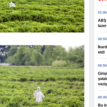
01:06
ABŞ 
lazer
00:55
İkard
etdi
00:50
Giri
şəla
vəziy
00:45
Bu b