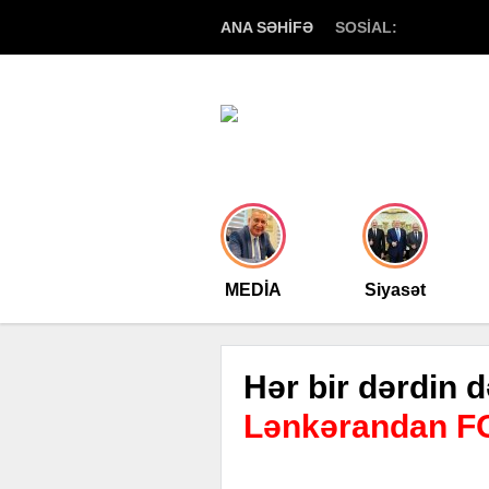
ANA SƏHİFƏ
SOSİAL:
MEDİA
Siyasət
Hər bir dərdin d
Lənkərandan 