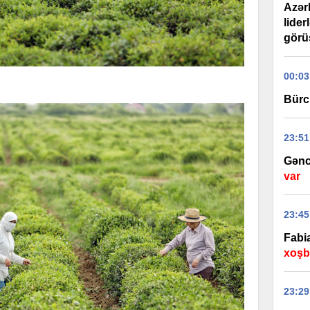
Azər
lider
görüş
00:03
Bürc
23:51
Gənc
var
23:45
Fabi
xoşbə
23:29