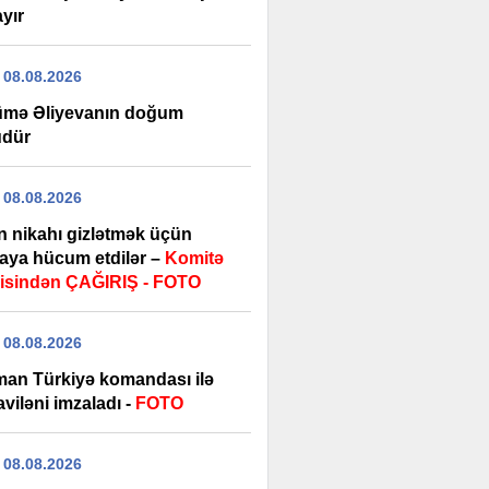
yır
 08.08.2026
mə Əliyevanın doğum
dür
 08.08.2026
n nikahı gizlətmək üçün
aya hücum etdilər –
Komitə
isindən ÇAĞIRIŞ - FOTO
 08.08.2026
man Türkiyə komandası ilə
viləni imzaladı -
FOTO
 08.08.2026