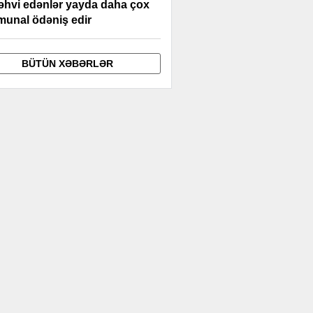
əhvi edənlər yayda daha çox
unal ödəniş edir
BÜTÜN XƏBƏRLƏR