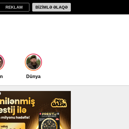
REKLAM
BİZİMLƏ ƏLAQƏ
an
Dünya