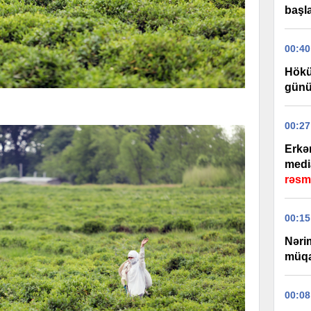
başla
00:40
Hökü
günü
00:27
Erkə
medi
rəsm
00:15
Nəri
müqa
00:08