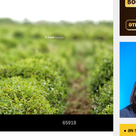
65918
ƏN 