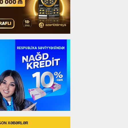
SON XƏBƏRLƏR