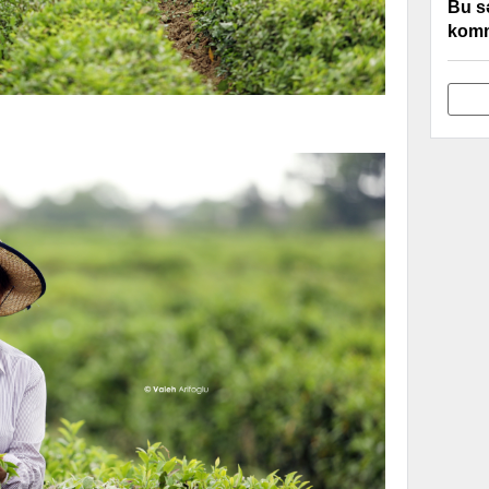
Bu s
komm