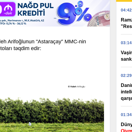
04:42
Ramz
"Res
h Arifoğlunun "Astaraçay” MMC-nin
03:14
toları təqdim edir:
Vaşi
sank
02:29
Dani
intel
qarş
01:34
Düny
Qiym