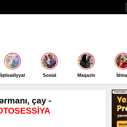
İqtisadiyyat
Sosial
Maqazin
İdm
ərmanı, çay -
FOTOSESSİYA