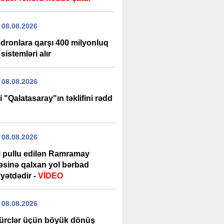
 08.08.2026
dronlara qarşı 400 milyonluq
 sistemləri alır
 08.08.2026
i "Qalatasaray"ın təklifini rədd
 08.08.2026
şi pullu edilən Ramramay
ləsinə qalxan yol bərbad
yətdədir -
VİDEO
 08.08.2026
ürclər üçün böyük dönüş