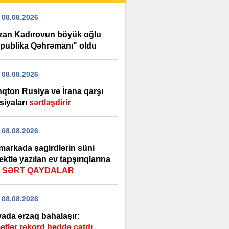
 08.08.2026
an Kadırovun böyük oğlu
publika Qəhrəmanı" oldu
 08.08.2026
nqton Rusiya və İrana qarşı
siyaları
sərtləşdirir
 08.08.2026
markada şagirdlərin süni
lektlə yazılan ev tapşırıqlarına
ı
SƏRT QAYDALAR
 08.08.2026
ada ərzaq bahalaşır:
ətlər rekord həddə çatdı