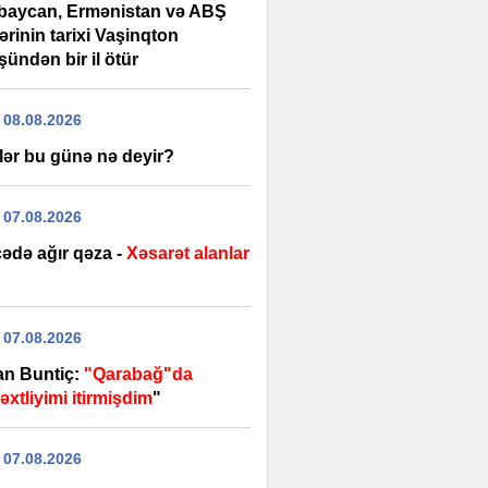
baycan, Ermənistan və ABŞ
lərinin tarixi Vaşinqton
ündən bir il ötür
 08.08.2026
lər bu günə nə deyir?
 07.08.2026
ədə ağır qəza -
Xəsarət alanlar
 07.08.2026
an Buntiç:
"Qarabağ"da
xtliyimi itirmişdim
"
 07.08.2026