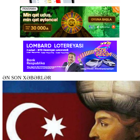
ƏN SON XƏBƏRLƏR