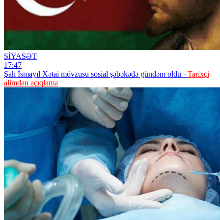
SİYASƏT
17:47
Şah İsmayıl Xətai mövzusu sosial şəbəkədə gündəm oldu -
Tarixçi
alimdən açıqlama