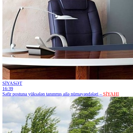
SİYASƏT
16:39
Səfir postuna yüksələn tanınmış ailə nümayəndələri –
SİYAHI