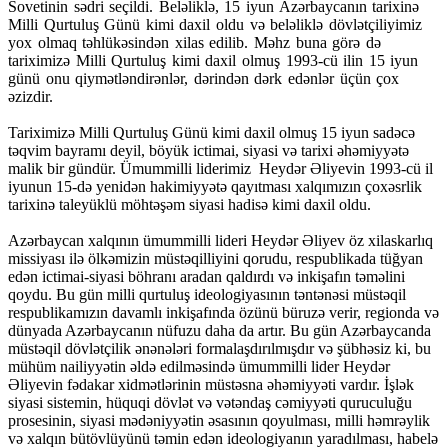
Sovetinin sədri seçildi. Beləliklə, 15 iyun Azərbaycanın tarixinə
Milli Qurtuluş Günü kimi daxil oldu və beləliklə dövlətçiliyimiz
yox olmaq təhlükəsindən xilas edilib. Məhz buna görə də
tariximizə Milli Qurtuluş kimi daxil olmuş 1993-cü ilin 15 iyun
günü onu qiymətləndirənlər, dərindən dərk edənlər üçün çox
əzizdir.
Tariximizə Milli Qurtuluş Günü kimi daxil olmuş 15 iyun sadəcə
təqvim bayramı deyil, böyük ictimai, siyasi və tarixi əhəmiyyətə
malik bir gündür. Ümummilli liderimiz Heydər Əliyevin 1993-cü il
iyunun 15-də yenidən hakimiyyətə qayıtması xalqımızın çoxəsrlik
tarixinə taleyüklü möhtəşəm siyasi hadisə kimi daxil oldu.
Azərbaycan xalqının ümummilli lideri Heydər Əliyev öz xilaskarlıq
missiyası ilə ölkəmizin müstəqilliyini qorudu, respublikada tüğyan
edən ictimai-siyasi böhranı aradan qaldırdı və inkişafın təməlini
qoydu. Bu gün milli qurtuluş ideologiyasının təntənəsi müstəqil
respublikamızın davamlı inkişafında özünü büruzə verir, regionda və
dünyada Azərbaycanın nüfuzu daha da artır. Bu gün Azərbaycanda
müstəqil dövlətçilik ənənələri formalaşdırılmışdır və şübhəsiz ki, bu
mühüm nailiyyətin əldə edilməsində ümummilli lider Heydər
Əliyevin fədakar xidmətlərinin müstəsna əhəmiyyəti vardır. İşlək
siyasi sistemin, hüquqi dövlət və vətəndaş cəmiyyəti quruculuğu
prosesinin, siyasi mədəniyyətin əsasının qoyulması, milli həmrəylik
və xalqın bütövlüyünü təmin edən ideologiyanın yaradılması, habelə