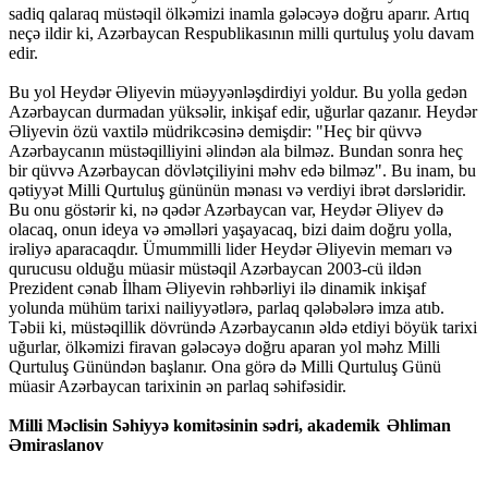
sadiq qalaraq müstəqil ölkəmizi inamla gələcəyə doğru aparır. Artıq
neçə ildir ki, Azərbaycan Respublikasının milli qurtuluş yolu davam
edir.
Bu yol Heydər Əliyevin müəyyənləşdirdiyi yoldur. Bu yolla gedən
Azərbaycan durmadan yüksəlir, inkişaf edir, uğurlar qazanır. Heydər
Əliyevin özü vaxtilə müdrikcəsinə demişdir: "Heç bir qüvvə
Azərbaycanın müstəqilliyini əlindən ala bilməz. Bundan sonra heç
bir qüvvə Azərbaycan dövlətçiliyini məhv edə bilməz". Bu inam, bu
qətiyyət Milli Qurtuluş gününün mənası və verdiyi ibrət dərsləridir.
Bu onu göstərir ki, nə qədər Azərbaycan var, Heydər Əliyev də
olacaq, onun ideya və əməlləri yaşayacaq, bizi daim doğru yolla,
irəliyə aparacaqdır. Ümummilli lider Heydər Əliyevin memarı və
qurucusu olduğu müasir müstəqil Azərbaycan 2003-cü ildən
Prezident cənab İlham Əliyevin rəhbərliyi ilə dinamik inkişaf
yolunda mühüm tarixi nailiyyətlərə, parlaq qələbələrə imza atıb.
Təbii ki, müstəqillik dövründə Azərbaycanın əldə etdiyi böyük tarixi
uğurlar, ölkəmizi firavan gələcəyə doğru aparan yol məhz Milli
Qurtuluş Günündən başlanır. Ona görə də Milli Qurtuluş Günü
müasir Azərbaycan tarixinin ən parlaq səhifəsidir.
Milli Məclisin Səhiyyə komitəsinin sədri,
akademik Əhliman
Əmiraslanov