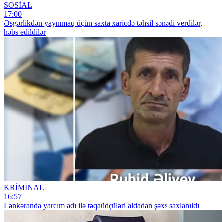
SOSİAL
17:00
Əsgərlikdən yayınmaq üçün saxta xaricdə təhsil sənədi verdilər,
həbs edildilər
KRİMİNAL
16:57
Lənkəranda yardım adı ilə təqaüdçüləri aldadan şəxs saxlanıldı