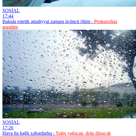
SOSİAL
17:44
Bakıda estetik əməliyyat zamanı üçüncü ölüm -
Prokurorluq
araşdırır
SOSİAL
17:26
Hava ilə bağlı xəbərdarlıq -
Yağış yağacaq, dolu düşəcək