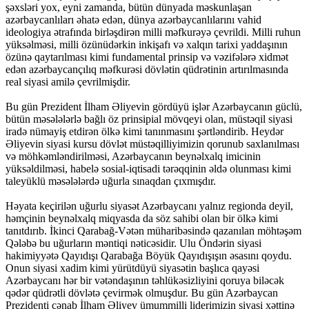
şəxsləri yox, eyni zamanda, bütün dünyada məskunlaşan
azərbaycanlıları əhatə edən, dünya azərbaycanlılarını vahid
ideologiya ətrafında birləşdirən milli məfkurəyə çevrildi. Milli ruhun
yüksəlməsi, milli özünüdərkin inkişafı və xalqın tarixi yaddaşının
özünə qaytarılması kimi fundamental prinsip və vəzifələrə xidmət
edən azərbaycançılıq məfkurəsi dövlətin qüdrətinin artırılmasında
real siyasi amilə çevrilmişdir.
Bu gün Prezident İlham Əliyevin gördüyü işlər Azərbaycanın güclü,
bütün məsələlərlə bağlı öz prinsipial mövqeyi olan, müstəqil siyasi
iradə nümayiş etdirən ölkə kimi tanınmasını şərtləndirib. Heydər
Əliyevin siyasi kursu dövlət müstəqilliyimizin qorunub saxlanılması
və möhkəmləndirilməsi, Azərbaycanın beynəlxalq imicinin
yüksəldilməsi, habelə sosial-iqtisadi tərəqqinin əldə olunması kimi
taleyüklü məsələlərdə uğurla sınaqdan çıxmışdır.
Həyata keçirilən uğurlu siyasət Azərbaycanı yalnız regionda deyil,
həmçinin beynəlxalq miqyasda da söz sahibi olan bir ölkə kimi
tanıtdırıb. İkinci Qarabağ-Vətən müharibəsində qazanılan möhtəşəm
Qələbə bu uğurların məntiqi nəticəsidir. Ulu Öndərin siyasi
hakimiyyətə Qayıdışı Qarabağa Böyük Qayıdışışın əsasını qoydu.
Onun siyasi xadim kimi yürütdüyü siyasətin başlıca qayəsi
Azərbaycanı hər bir vətəndaşının təhlükəsizliyini qoruya biləcək
qədər qüdrətli dövlətə çevirmək olmuşdur. Bu gün Azərbaycan
Prezidenti cənab İlham Əliyev ümummilli liderimizin siyasi xəttinə