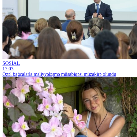
SOSİAL
17:03
Özəl bağçalarla maliyyələşmə müsabiqəsi müzakirə olundu