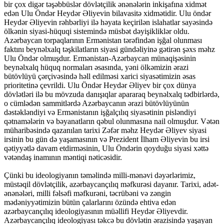
bir çox digər təşəbbüslər dövlətçilik ənənələrin inkişafına xidmət
edən Ulu Öndər Heydər Əliyevin bilavasitə xidmətidir. Ulu öndər
Heydər Əliyevin rəhbərliyi ilə həyata keçirilən islahatlar sayəsində
ölkənin siyasi-hüquqi sistemində müsbət dəyişikliklər oldu.
Azərbaycan torpaqlarının Ermənistan tərəfindən işğal olunması
faktını beynəlxalq təşkilatların siyasi gündəliyinə gətirən şəxs məhz
Ulu Öndər olmuşdur. Ermənistan-Azərbaycan münaqişəsinin
beynəlxalq hüquq normaları əsasında, yəni ölkəmizin ərazi
bütövlüyü çərçivəsində həll edilməsi xarici siyasətimizin əsas
prioritetinə çevrildi. Ulu Öndər Heydər Əliyev bir çox dünya
dövlətləri ilə bu mövzuda danışıqlar apararaq beynəlxalq tədbirlərdə,
o cümlədən sammitlərdə Azərbaycanın ərazi bütövlüyünün
dəstəkləndiyi və Ermənistanın işğalçılıq siyasətinin pisləndiyi
qətnamələrin və bəyanatların qəbul olunmasına nail olmuşdur. Vətən
müharibəsində qazanılan tarixi Zəfər məhz Heydər Əliyev siyasi
irsinin bu gün də yaşamasının və Prezident İlham Əliyevin bu irsi
qətiyyətlə davam etdirməsinin, Ulu Öndərin qoyduğu siyasi xəttə
vətəndaş inamının məntiqi nəticəsidir.
Çünki bu ideologiyanın təməlində milli-mənəvi dəyərlərimiz,
müstəqil dövlətçilik, azərbaycançılıq məfkurəsi dayanır. Tarixi, adət-
ənənələri, milli fəlsəfi məfkurəni, təcrübəni və zəngin
mədəniyyətimizin bütün çalarlarını özündə ehtiva edən
azərbaycançılıq ideologiyasının müəllifi Heydər Əliyevdir.
Azərbaycançılıq ideologiyası təkcə bu dövlətin ərazisində yaşayan