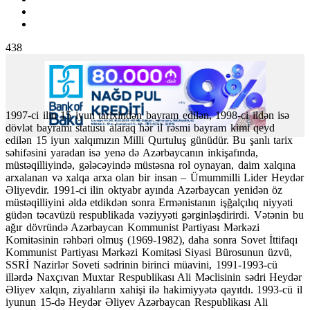
438
1997-ci ilin 15 iyun tarixindən bayram edilən, 1998-ci ildən isə
dövlət bayramı statusu alaraq hər il rəsmi bayram kimi qeyd
edilən 15 iyun xalqımızın Milli Qurtuluş günüdür. Bu şanlı tarix
səhifəsini yaradan isə yenə də Azərbaycanın inkişafında,
müstəqilliyində, gələcəyində müstəsna rol oynayan, daim xalqına
arxalanan və xalqa arxa olan bir insan – Ümummilli Lider Heydər
Əliyevdir. 1991-ci ilin oktyabr ayında Azərbaycan yenidən öz
müstəqilliyini əldə etdikdən sonra Ermənistanın işğalçılıq niyyəti
güdən təcavüzü respublikada vəziyyəti gərginləşdirirdi. Vətənin bu
ağır dövründə Azərbaycan Kommunist Partiyası Mərkəzi
Komitəsinin rəhbəri olmuş (1969-1982), daha sonra Sovet İttifaqı
Kommunist Partiyası Mərkəzi Komitəsi Siyasi Bürosunun üzvü,
SSRİ Nazirlər Soveti sədrinin birinci müavini, 1991-1993-cü
illərdə Naxçıvan Muxtar Respublikası Ali Məclisinin sədri Heydər
Əliyev xalqın, ziyalıların xahişi ilə hakimiyyətə qayıtdı. 1993-cü il
iyunun 15-də Heydər Əliyev Azərbaycan Respublikası Ali