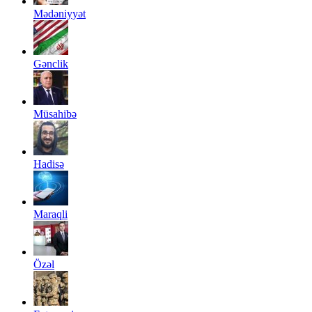
Mədəniyyət
Gənclik
Müsahibə
Hadisə
Maraqli
Özəl