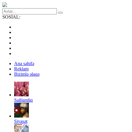
SOSİAL:
Ana səhifə
Reklam
Bizimlə əlaqə
Sağlamliq
Siyasət