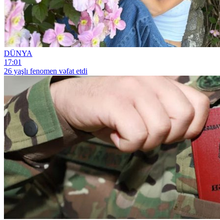
DÜNYA
17:01
26 yaşlı fenomen vəfat etdi