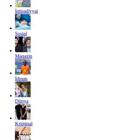
İqtisadiyyat
Sosial
Maqazin
İdman
Dünya
Kriminal