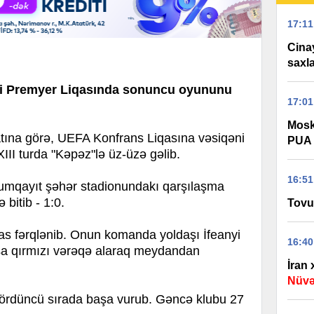
17:11
Cinay
saxla
li Premyer Liqasında sonuncu oyununu
17:01
Mosk
a görə, UEFA Konfrans Liqasına vəsiqəni
PUA 
III turda "Kəpəz"lə üz-üzə gəlib.
16:51
mqayıt şəhər stadionundakı qarşılaşma
 bitib - 1:0.
Tovu
as fərqlənib. Onun komanda yoldaşı İfeanyi
16:40
şa qırmızı vərəqə alaraq meydandan
İran
Nüvə
dördüncü sırada başa vurub. Gəncə klubu 27