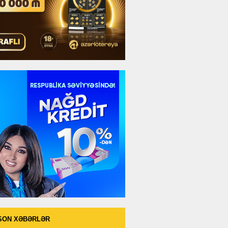
SON XƏBƏRLƏR