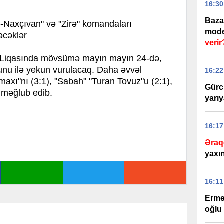
16:30
Baza
-Naxçıvan" və "Zirə" komandaları
model
əcəklər
verir
er Liqasında mövsümə mayın mayın 24-də,
yunu ilə yekun vurulacaq. Daha əvvəl
16:22
axı"nı (3:1), "Sabah" "Turan Tovuz"u (2:1),
Gürc
 məğlub edib.
yarıy
16:17
Əraq
yaxı
16:11
Ermə
oğlu 