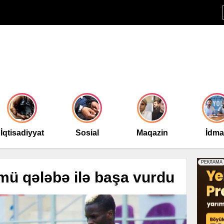
İqtisadiyyat
Sosial
Maqazin
İdm
mü qələbə ilə başa vurdu