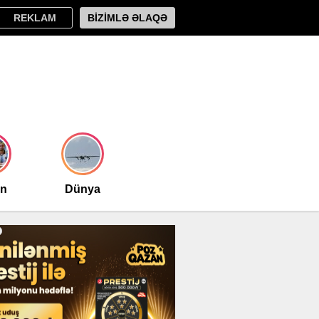
REKLAM
BİZİMLƏ ƏLAQƏ
an
Dünya