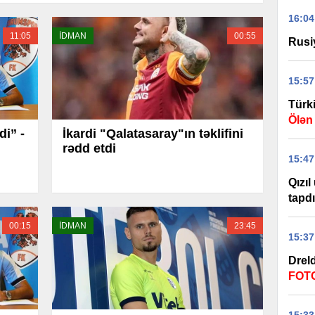
16:04
11:05
İDMAN
00:55
Rusi
15:57
Türk
Ölən
di” -
İkardi "Qalatasaray"ın təklifini
rədd etdi
15:47
Qızıl
tapdı
00:15
İDMAN
23:45
15:37
Drel
FOT