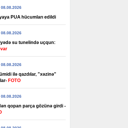
 08.08.2026
yaya PUA hücumları edildi
 08.08.2026
iyədə su tunelində uçqun:
 var
 08.08.2026
 ümidi ilə qazdılar, "xəzinə"
lar-
FOTO
 08.08.2026
dən qopan parça gözünə girdi -
O