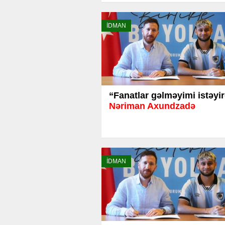
İDMAN
“Fanatlar gəlməyimi istəyir
Nəriman Axundzadə
İDMAN