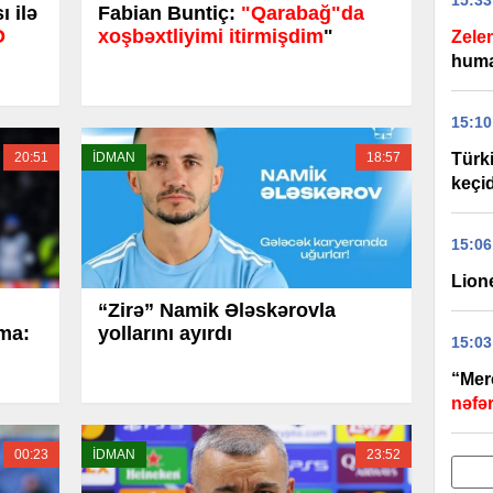
15:33
 ilə
Fabian Buntiç:
"Qarabağ"da
O
xoşbəxtliyimi itirmişdim
"
Zele
huma
15:10
20:51
İDMAN
18:57
Türk
keçid
15:06
Lione
“Zirə” Namik Ələskərovla
ama:
yollarını ayırdı
15:03
“Merc
nəfər
00:23
İDMAN
23:52