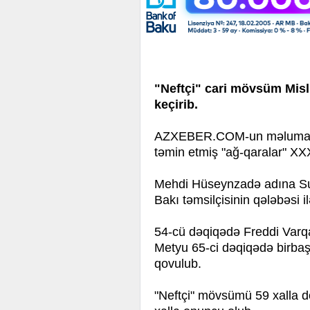
"Neftçi" cari mövsüm Mis
keçirib.
AZXEBER.COM-un məlumatın
təmin etmiş "ağ-qaralar" XXX
Mehdi Hüseynzadə adına Su
Bakı təmsilçisinin qələbəsi ilə
54-cü dəqiqədə Freddi Varq
Metyu 65-ci dəqiqədə birba
qovulub.
"Neftçi" mövsümü 59 xalla 