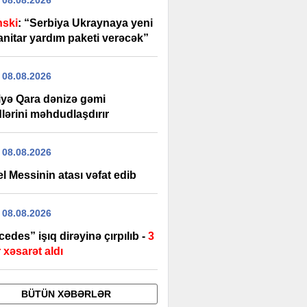
 08.08.2026
nski
: “Serbiya Ukraynaya yeni
nitar yardım paketi verəcək”
 08.08.2026
iyə Qara dənizə gəmi
lərini məhdudlaşdırır
 08.08.2026
l Messinin atası vəfat edib
 08.08.2026
edes” işıq dirəyinə çırpılıb -
3
 xəsarət aldı
BÜTÜN XƏBƏRLƏR