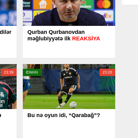
dilər
Qurban Qurbanovdan
məğlubiyyətə ilk
REAKSİYA
23:39
İDMAN
23:20
ə
Bu nə oyun idi, “Qarabağ”?