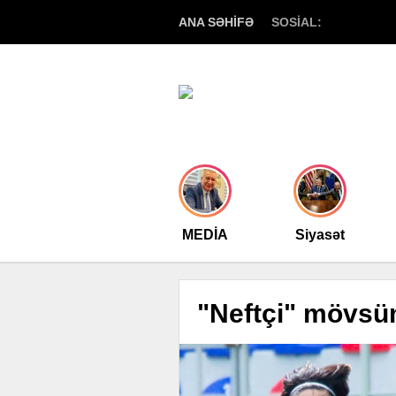
ANA SƏHİFƏ
SOSİAL:
MEDİA
Siyasət
"Neftçi" mövsü