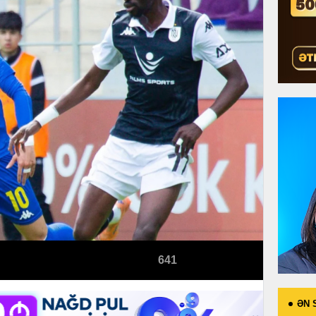
641
ƏN 