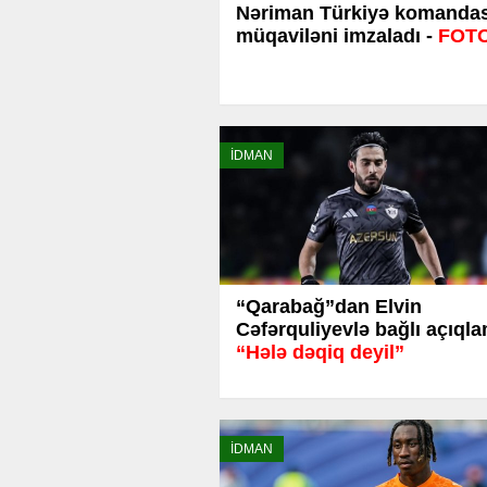
Nəriman Türkiyə komandası
müqaviləni imzaladı -
FOT
İDMAN
“Qarabağ”dan Elvin
Cəfərquliyevlə bağlı açıql
“Hələ dəqiq deyil”
İDMAN