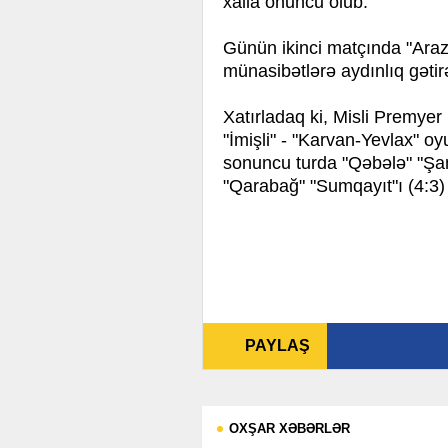
xalla onuncu olub.
Günün ikinci matçında "Araz
münasibətlərə aydınlıq gətir
Xatırladaq ki, Misli Premy
"İmişli" - "Karvan-Yevlax" o
sonuncu turda "Qəbələ" "Şam
"Qarabağ" "Sumqayıt"ı (4:3)
PAYLAŞ
OXŞAR XƏBƏRLƏR