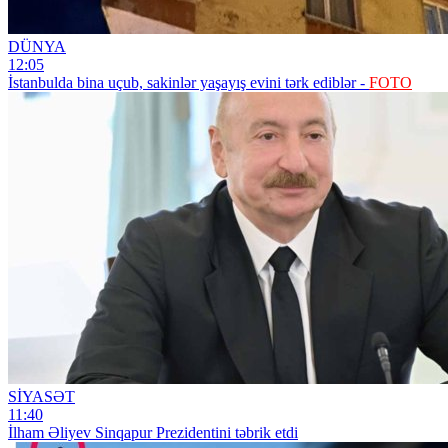
DÜNYA
12:05
İstanbulda bina uçub, sakinlər yaşayış evini tərk ediblər -
FOTO
SİYASƏT
11:40
İlham Əliyev Sinqapur Prezidentini təbrik etdi