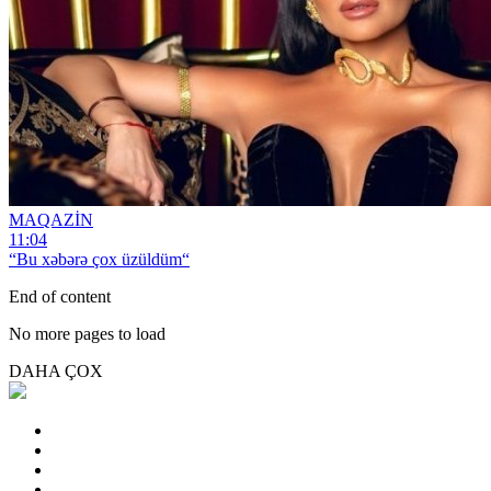
MAQAZİN
11:04
“Bu xəbərə çox üzüldüm“
End of content
No more pages to load
DAHA ÇOX