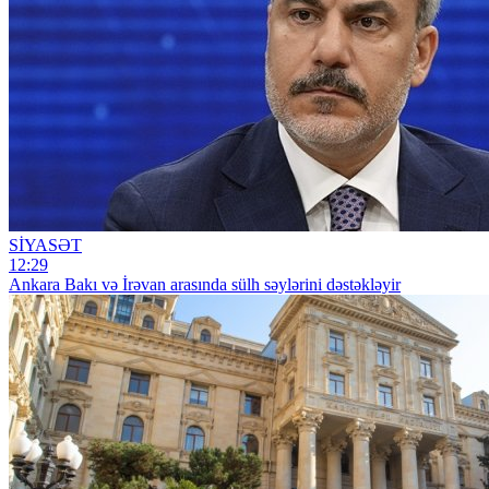
SİYASƏT
12:29
Ankara Bakı və İrəvan arasında sülh səylərini dəstəkləyir