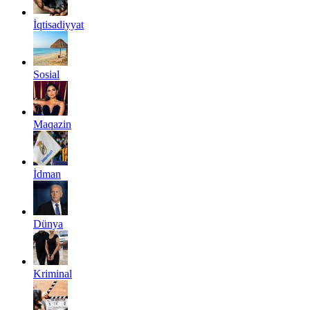
İqtisadiyyat
Sosial
Maqazin
İdman
Dünya
Kriminal