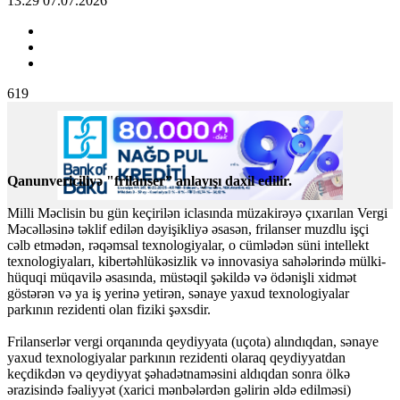
13:29 07.07.2026
619
Qanunvericiliyə "frilanser” anlayışı daxil edilir.
Milli Məclisin bu gün keçirilən iclasında müzakirəyə çıxarılan Vergi
Məcəlləsinə təklif edilən dəyişikliyə əsasən, frilanser muzdlu işçi
cəlb etmədən, rəqəmsal texnologiyalar, o cümlədən süni intellekt
texnologiyaları, kibertəhlükəsizlik və innovasiya sahələrində mülki-
hüquqi müqavilə əsasında, müstəqil şəkildə və ödənişli xidmət
göstərən və ya iş yerinə yetirən, sənaye yaxud texnologiyalar
parkının rezidenti olan fiziki şəxsdir.
Frilanserlər vergi orqanında qeydiyyata (uçota) alındıqdan, sənaye
yaxud texnologiyalar parkının rezidenti olaraq qeydiyyatdan
keçdikdən və qeydiyyat şəhadətnaməsini aldıqdan sonra ölkə
ərazisində fəaliyyət (xarici mənbələrdən gəlirin əldə edilməsi)