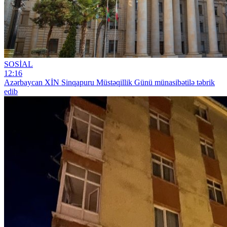
SOSİAL
12:16
Azərbaycan XİN Sinqapuru Müstəqillik Günü münasibətilə təbrik
edib