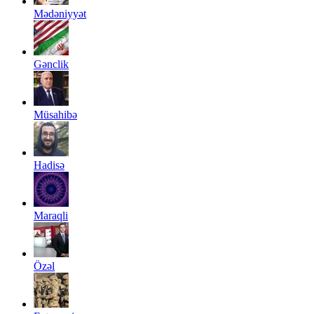
Mədəniyyət
Gənclik
Müsahibə
Hadisə
Maraqli
Özəl