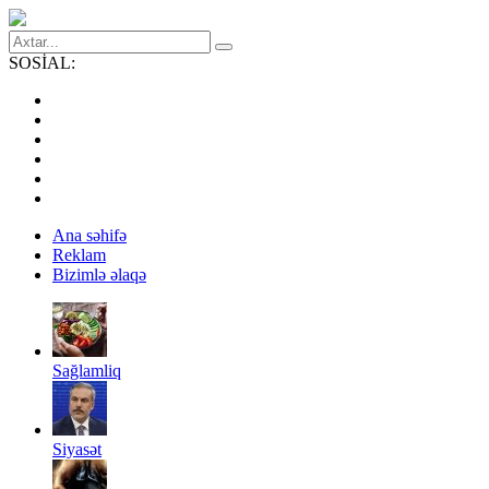
SOSİAL:
Ana səhifə
Reklam
Bizimlə əlaqə
Sağlamliq
Siyasət