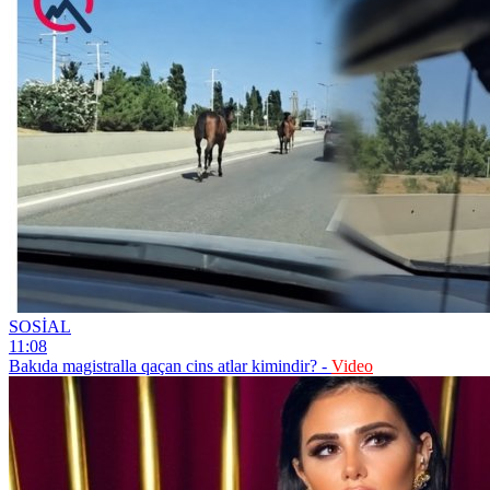
SOSİAL
11:08
Bakıda magistralla qaçan cins atlar kimindir? -
Video