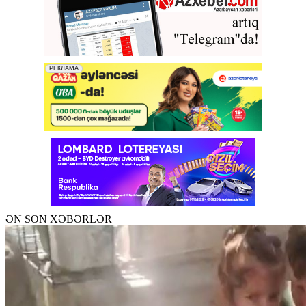
ƏN SON XƏBƏRLƏR