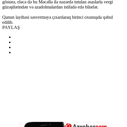
göstərə, eləcə də bu Məcəllə ilə nəzərdə tutulan əsaslarla vergi
güzəştlərindən və azadolmalardan istifadə edə bilərlər.
Qanun layihəsi səsverməyə çıxarılaraq birinci oxunuşda qəbul
edilib.
PAYLAŞ