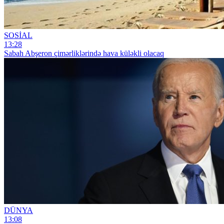
SOSİAL
13:28
Sabah Abşeron çimərliklərində hava küləkli olacaq
DÜNYA
13:08