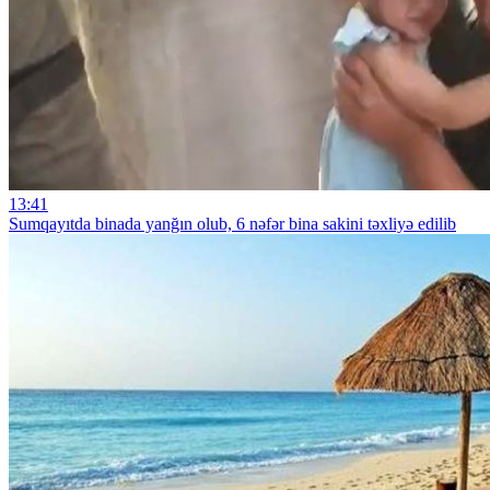
13:41
Sumqayıtda binada yanğın olub, 6 nəfər bina sakini təxliyə edilib