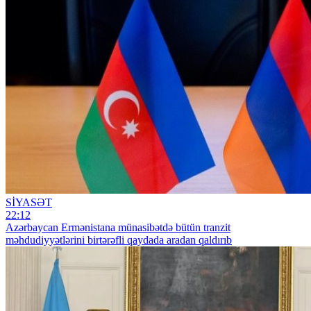
SİYASƏT
22:12
Azərbaycan Ermənistana münasibətdə bütün tranzit
məhdudiyyətlərini birtərəfli qaydada aradan qaldırıb