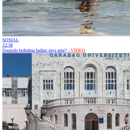
SOSİAL
22:38
Dənizdə boğulma halları niyə artır? -
VİDEO