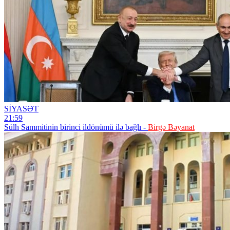
SİYASƏT
21:59
Sülh Sammitinin birinci ildönümü ilə bağlı -
Birgə Bəyanat