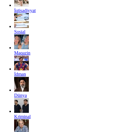
İqtisadiyyat
Sosial
Maqazin
İdman
Dünya
Kriminal