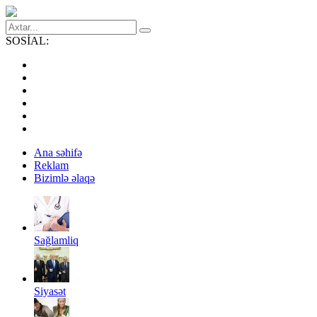
SOSİAL:
Ana səhifə
Reklam
Bizimlə əlaqə
Sağlamliq
Siyasət