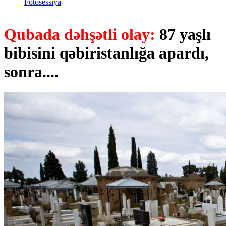
Fotosessiya
Qubada dəhşətli olay:
87 yaşlı
bibisini qəbiristanlığa apardı,
sonra....