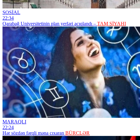
SOSİAL
22:34
Qarabağ Universitetinin plan yerləri açıqlandı –
TAM SİYAHI
MARAQLI
22:24
Hər sözdən fərqli məna çıxaran
BÜRCLƏR