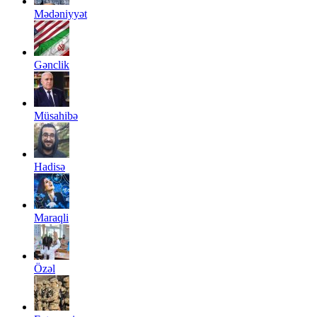
Mədəniyyət
Gənclik
Müsahibə
Hadisə
Maraqli
Özəl