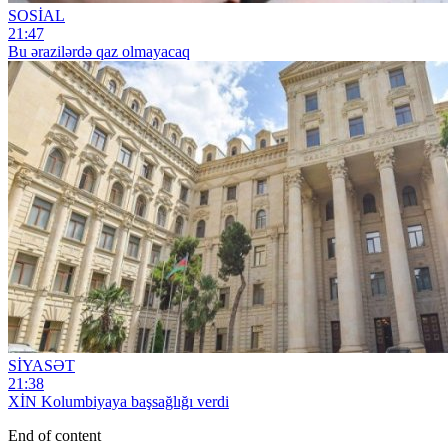
SOSİAL
21:47
Bu ərazilərdə qaz olmayacaq
SİYASƏT
21:38
XİN Kolumbiyaya başsağlığı verdi
End of content