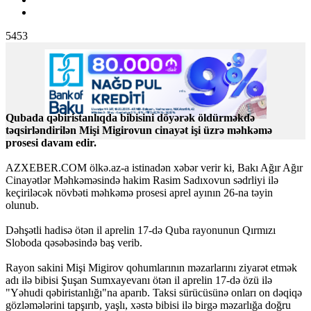
5453
Qubada qəbiristanlıqda bibisini döyərək öldürməkdə
təqsirləndirilən Mişi Migirovun cinayət işi üzrə məhkəmə
prosesi davam edir.
AZXEBER.COM ölkə.az-a istinadən xəbər verir ki, Bakı Ağır Ağır
Cinayətlər Məhkəməsində hakim Rasim Sadıxovun sədrliyi ilə
keçiriləcək növbəti məhkəmə prosesi aprel ayının 26-na təyin
olunub.
Dəhşətli hadisə ötən il aprelin 17-də Quba rayonunun Qırmızı
Sloboda qəsəbəsində baş verib.
Rayon sakini Mişi Migirov qohumlarının məzarlarını ziyarət etmək
adı ilə bibisi Şuşan Sumxayevanı ötən il aprelin 17-də özü ilə
"Yəhudi qəbiristanlığı"na aparıb. Taksi sürücüsünə onları on dəqiqə
gözləmələrini tapşırıb, yaşlı, xəstə bibisi ilə birgə məzarlığa doğru