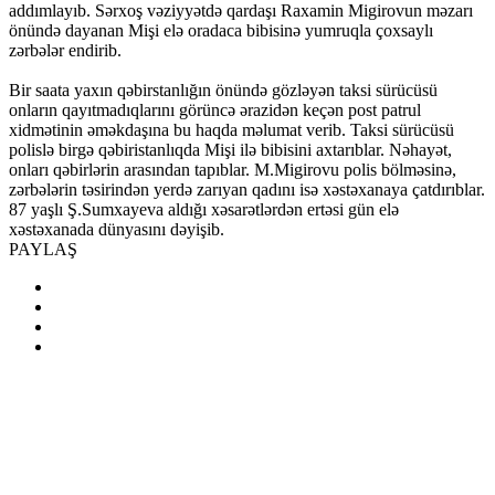
addımlayıb. Sərxoş vəziyyətdə qardaşı Raxamin Migirovun məzarı
önündə dayanan Mişi elə oradaca bibisinə yumruqla çoxsaylı
zərbələr endirib.
Bir saata yaxın qəbirstanlığın önündə gözləyən taksi sürücüsü
onların qayıtmadıqlarını görüncə ərazidən keçən post patrul
xidmətinin əməkdaşına bu haqda məlumat verib. Taksi sürücüsü
polislə birgə qəbiristanlıqda Mişi ilə bibisini axtarıblar. Nəhayət,
onları qəbirlərin arasından tapıblar. M.Migirovu polis bölməsinə,
zərbələrin təsirindən yerdə zarıyan qadını isə xəstəxanaya çatdırıblar.
87 yaşlı Ş.Sumxayeva aldığı xəsarətlərdən ertəsi gün elə
xəstəxanada dünyasını dəyişib.
PAYLAŞ