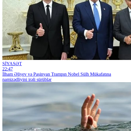
SİYASƏT
22:47
İlham Əliyev və Paşinyan Trampın Nobel Sülh Mükafatına
namizədliyini irəli sürüblər