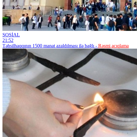
SOSİAL
21:52
Təhsilhaqqının 1500 manat azaldılması ilə bağlı -
Rəsmi açıqlama