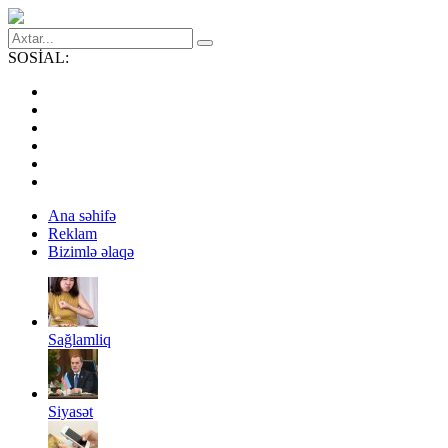
SOSİAL:
Ana səhifə
Reklam
Bizimlə əlaqə
Sağlamliq
Siyasət