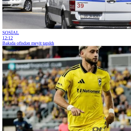
SOSİAL
12:12
Bakıda ofisdən meyit tapıldı