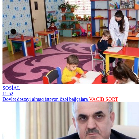
SOSİAL
11:52
Dövlət dəstəyi almaq istəyən özəl bağçalara
VACİB ŞƏRT