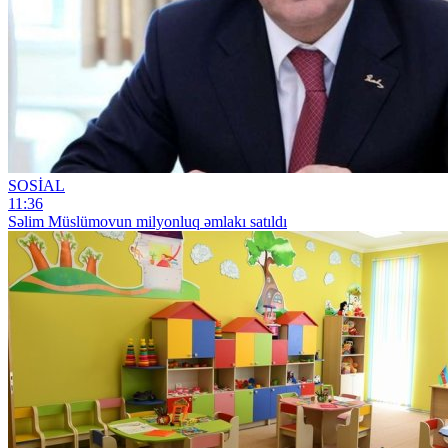
SOSİAL
11:36
Səlim Müslümovun milyonluq əmlakı satıldı