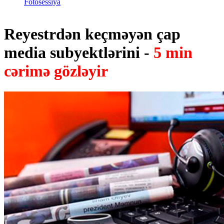
Fotosessiya
Reyestrdən keçməyən çap
media subyektlərini -
5 min
cərimə gözləyir