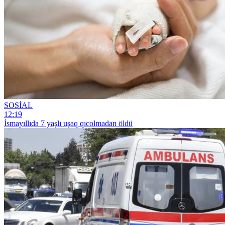
SOSİAL
12:19
İsmayıllıda 7 yaşlı uşaq qıcolmadan öldü