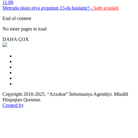
11:09
Metroda işlərə niyə avqustun 15-də başlanır? -
Sədr açıqladı
End of content
No more pages to load
DAHA ÇOX
Copyright 2010-2025. “Azxəbər” İnformasiya Agentliyi. Müəllif
Hüquqları Qorunur.
Created by