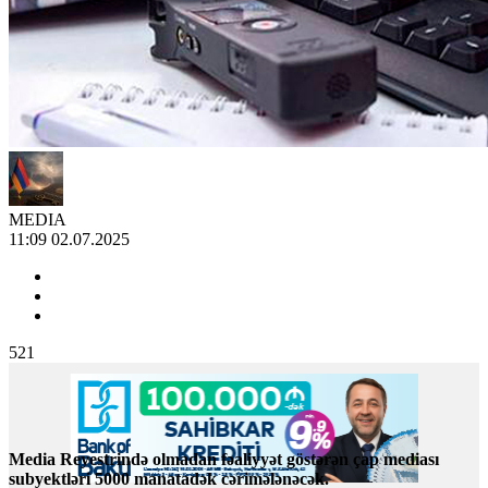
MEDIA
11:09 02.07.2025
521
Media Reyestrində olmadan fəaliyyət göstərən çap mediası
subyektləri 5000 manatadək cərimələnəcək.