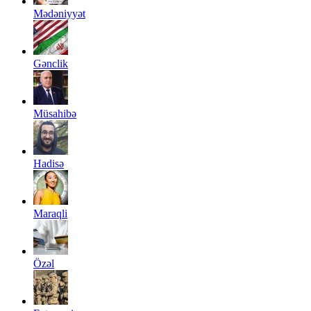
Mədəniyyət
Gənclik
Müsahibə
Hadisə
Maraqli
Özəl