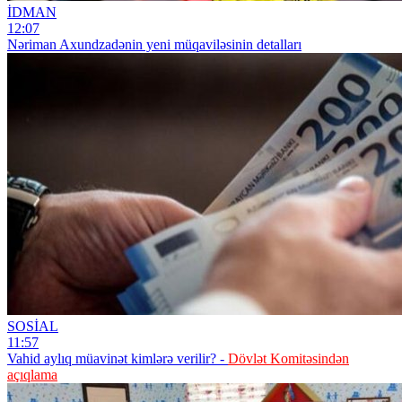
İDMAN
12:07
Nəriman Axundzadənin yeni müqaviləsinin detalları
SOSİAL
11:57
Vahid aylıq müavinət kimlərə verilir? -
Dövlət Komitəsindən
açıqlama