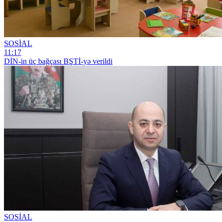
SOSİAL
11:17
DİN-in üç bağçası BŞTİ-yə verildi
SOSİAL