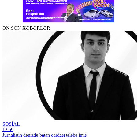
ƏN SON XƏBƏRLƏR
SOSİAL
12:59
Jurnalistin dənizdə batan qardaşı tələbə imiş