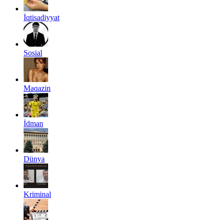
İqtisadiyyat
Sosial
Maqazin
İdman
Dünya
Kriminal