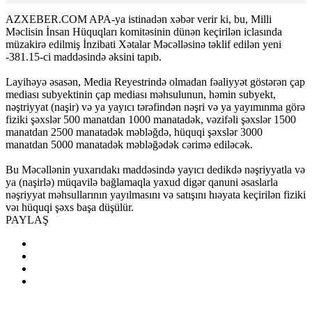
AZXEBER.COM APA-ya istinadən xəbər verir ki, bu, Milli
Məclisin İnsan Hüquqları komitəsinin dünən keçirilən iclasında
müzakirə edilmiş İnzibati Xətalar Məcəlləsinə təklif edilən yeni
-381.15-ci maddəsində əksini tapıb.
Layihəyə əsasən, Media Reyestrində olmadan fəaliyyət göstərən çap
mediası subyektinin çap mediası məhsulunun, həmin subyekt,
nəştriyyat (naşir) və ya yayıcı tərəfindən nəşri və ya yayımınma görə
fiziki şəxslər 500 manatdan 1000 manatadək, vəzifəli şəxslər 1500
manatdan 2500 manatadək məbləğdə, hüquqi şəxslər 3000
manatdan 5000 manatadək məbləğədək cərimə ediləcək.
Bu Məcəllənin yuxarıdakı maddəsində yayıcı dedikdə nəşriyyatla və
ya (naşirlə) müqavilə bağlamaqla yaxud digər qanuni əsaslarla
nəşriyyat məhsullarının yayılmasını və satışını hıəyata keçirilən fiziki
vəı hüquqi şəxs başa düşülür.
PAYLAŞ