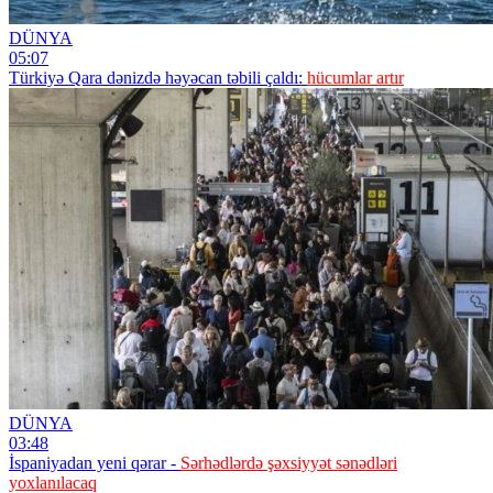
DÜNYA
05:07
Türkiyə Qara dənizdə həyəcan təbili çaldı:
hücumlar artır
DÜNYA
03:48
İspaniyadan yeni qərar -
Sərhədlərdə şəxsiyyət sənədləri
yoxlanılacaq