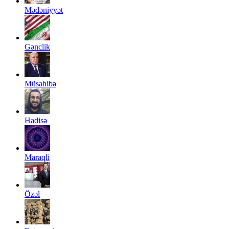
Mədəniyyət
Gənclik
Müsahibə
Hadisə
Maraqli
Özəl