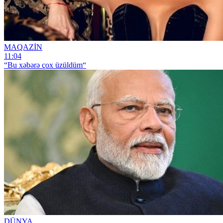
MAQAZİN
11:04
“Bu xəbərə çox üzüldüm“
DÜNYA