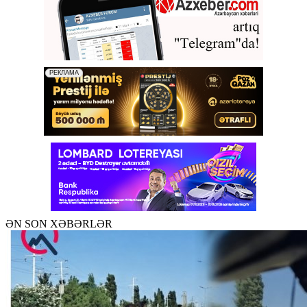
ƏN SON XƏBƏRLƏR