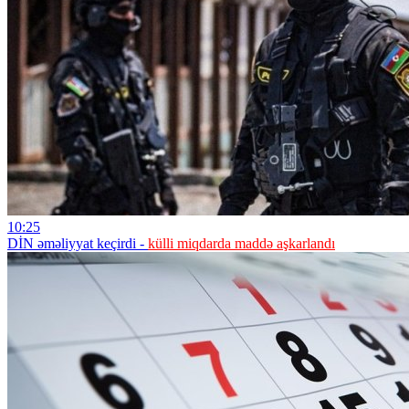
10:25
DİN əməliyyat keçirdi -
külli miqdarda maddə aşkarlandı