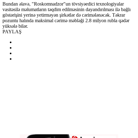
Bundan əlavə, "Roskomnadzor"un tövsiyəedici texnologiyalar
vasitəsilə məlumatların təqdim edilməsinin dayandırılması ilə bağlı
göstərişini yerinə yetirməyən şirkətlər də cərimələnəcək. Təkrar
pozuntu halında maksimal cərimə məbləği 2.8 milyon rubla qədər
yüksələ bilər.
PAYLAŞ