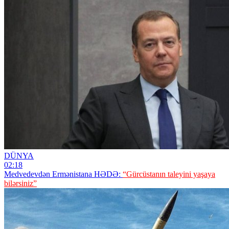
DÜNYA
02:18
Medvedevdən Ermənistana HƏDƏ:
“Gürcüstanın taleyini yaşaya
bilərsiniz”