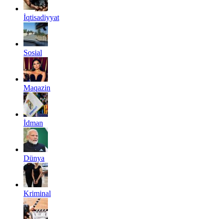
İqtisadiyyat
Sosial
Maqazin
İdman
Dünya
Kriminal