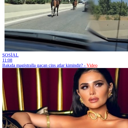
SOSİAL
11:08
Bakıda magistralla qaçan cins atlar kimindir? -
Video