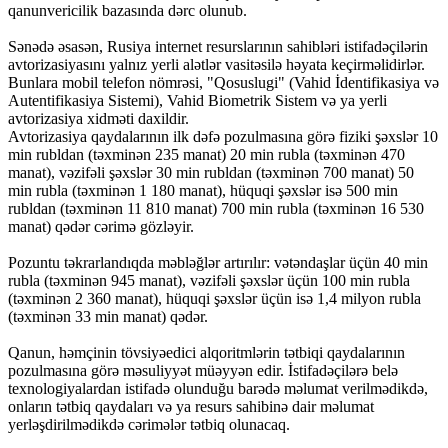
qanunvericilik bazasında dərc olunub.
Sənədə əsasən, Rusiya internet resurslarının sahibləri istifadəçilərin
avtorizasiyasını yalnız yerli alətlər vasitəsilə həyata keçirməlidirlər.
Bunlara mobil telefon nömrəsi, "Qosuslugi" (Vahid İdentifikasiya və
Autentifikasiya Sistemi), Vahid Biometrik Sistem və ya yerli
avtorizasiya xidməti daxildir.
Avtorizasiya qaydalarının ilk dəfə pozulmasına görə fiziki şəxslər 10
min rubldan (təxminən 235 manat) 20 min rubla (təxminən 470
manat), vəzifəli şəxslər 30 min rubldan (təxminən 700 manat) 50
min rubla (təxminən 1 180 manat), hüquqi şəxslər isə 500 min
rubldan (təxminən 11 810 manat) 700 min rubla (təxminən 16 530
manat) qədər cərimə gözləyir.
Pozuntu təkrarlandıqda məbləğlər artırılır: vətəndaşlar üçün 40 min
rubla (təxminən 945 manat), vəzifəli şəxslər üçün 100 min rubla
(təxminən 2 360 manat), hüquqi şəxslər üçün isə 1,4 milyon rubla
(təxminən 33 min manat) qədər.
Qanun, həmçinin tövsiyəedici alqoritmlərin tətbiqi qaydalarının
pozulmasına görə məsuliyyət müəyyən edir. İstifadəçilərə belə
texnologiyalardan istifadə olunduğu barədə məlumat verilmədikdə,
onların tətbiq qaydaları və ya resurs sahibinə dair məlumat
yerləşdirilmədikdə cərimələr tətbiq olunacaq.