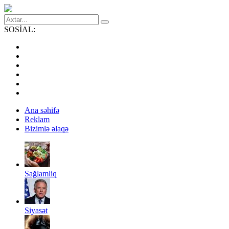
SOSİAL:
Ana səhifə
Reklam
Bizimlə əlaqə
Sağlamliq
Siyasət