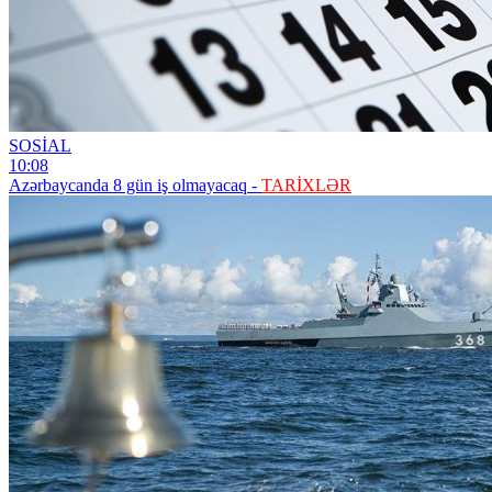
SOSİAL
10:08
Azərbaycanda 8 gün iş olmayacaq -
TARİXLƏR