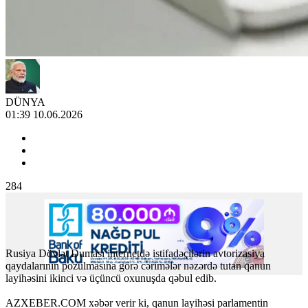
DÜNYA
01:39 10.06.2026
284
Rusiya Dövlət Duması internetdə istifadəçilərin avtorizasiya
qaydalarının pozulmasına görə cərimələr nəzərdə tutan qanun
layihəsini ikinci və üçüncü oxunuşda qəbul edib.
AZXEBER.COM
xəbər verir ki, qanun layihəsi parlamentin