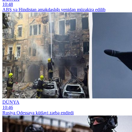
10:48
ABŞ və Hindistan əməkdaşlığı yenidən müzakirə edilib
DÜNYA
10:46
Rusiya Odessaya kütləvi zərbə endirdi