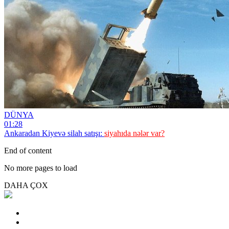
DÜNYA
01:28
Ankaradan Kiyevə silah satışı:
siyahıda nələr var?
End of content
No more pages to load
DAHA ÇOX