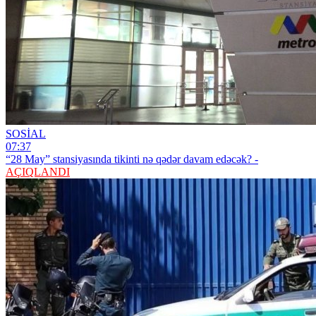
SOSİAL
07:37
“28 May” stansiyasında tikinti nə qədər davam edəcək? -
AÇIQLANDI