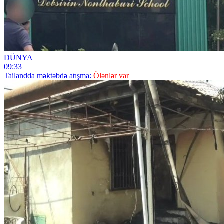
DÜNYA
09:33
Tailandda məktəbdə atışma:
Ölənlər var