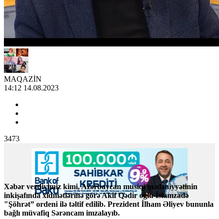
MAQAZİN
14:12 14.08.2023
3473
Xəbər verdiyimiz kimi, Azərbaycan musiqi mədəniyyətinin
inkişafında xidmətlərinə görə Akif Qədir oğlu İslamzadə
"Şöhrət” ordeni ilə təltif edilib. Prezident İlham Əliyev bununla
bağlı müvafiq Sərəncam imzalayıb.