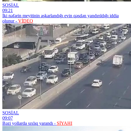
SOSİAL
09:21
İki nəfərin meyitinin aşkarlandığı evin qəsdən yandırıldığı iddia
olunur -
VİDEO
SOSİAL
09:07
Bəzi yollarda sıxlıq yarandı -
SİYAHI