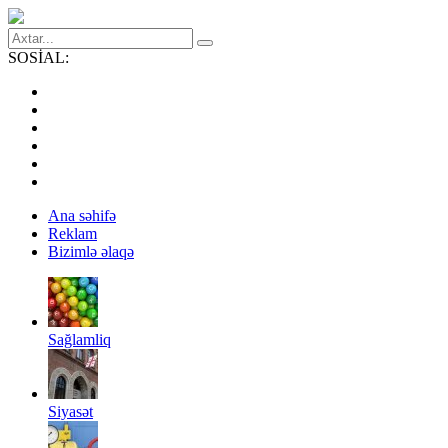
SOSİAL:
Ana səhifə
Reklam
Bizimlə əlaqə
Sağlamliq
Siyasət