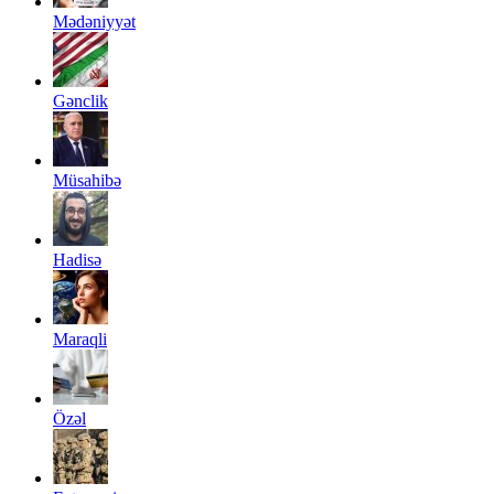
Mədəniyyət
Gənclik
Müsahibə
Hadisə
Maraqli
Özəl