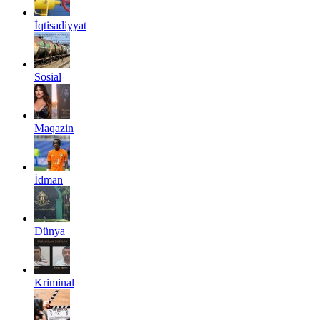
İqtisadiyyat
Sosial
Maqazin
İdman
Dünya
Kriminal