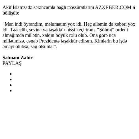
Akif İslamzadə sərəncamla bağlı təəssüratlarını AZXEBER.COM-a
bölüşüb:
"Mən indi öyrəndim, məlumatım yox idi. Heç ailəmin də xəbəri yox
idi. Təəccüb, sevinc və təşəkkür hissi keçirirəm. "Şöhrət” ordeni
almağımda millətin, xalqın böyük rolu olub. Ona görə uca
millətimizə, cənab Prezidentə təşəkkür edirəm. Kimlərin bu işdə
əməyi olubsa, sağ olsunlar”.
Şəbnəm Zahir
PAYLAŞ