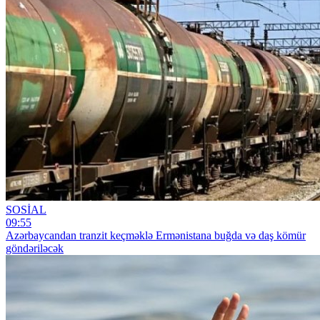
SOSİAL
09:55
Azərbaycandan tranzit keçməklə Ermənistana buğda və daş kömür
göndəriləcək