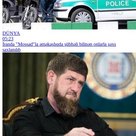
DÜNYA
05:23
İranda "Mossad"la əməkaşlıqda şübhəli bilinən onlarla şəxs
saxlanılıb