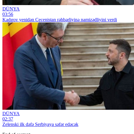
DÜNYA
03:56
Kadırov yenidən Çeçenistan rəhbərliyinə namizədliyini verdi
DÜNYA
02:37
Zelenski ilk dəfə Serbiyaya səfər edəcək