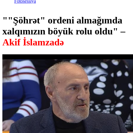
Fotosessiya
""Şöhrət" ordeni almağımda
xalqımızın böyük rolu oldu" –
Akif İslamzadə