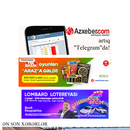
ƏN SON XƏBƏRLƏR