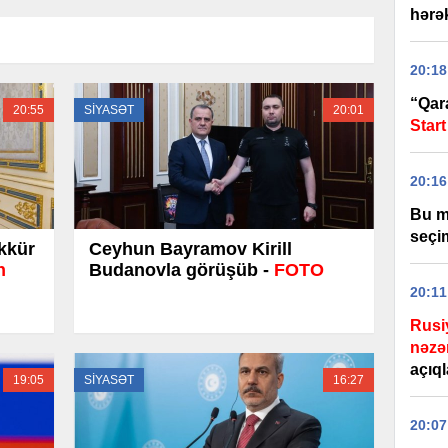
hərək
20:18
“Qar
20:55
SİYASƏT
20:01
Start
20:16
Bu m
seçim
kkür
Ceyhun Bayramov Kirill
n
Budanovla görüşüb -
FOTO
20:11
Rusi
nəzə
açıq
19:05
SİYASƏT
16:27
20:07