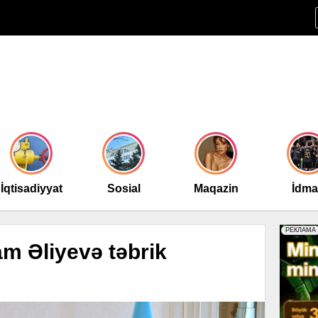
İqtisadiyyat
Sosial
Maqazin
İdm
am Əliyevə təbrik