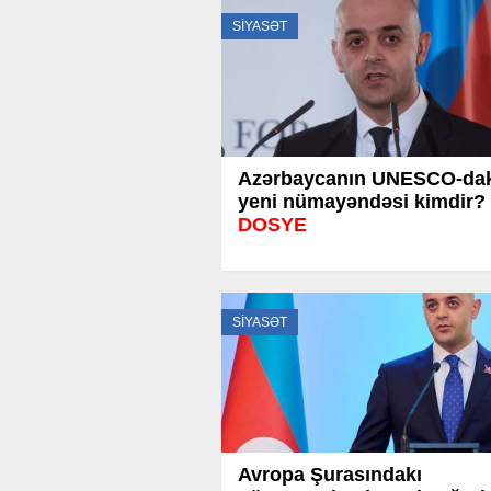
SİYASƏT
Azərbaycanın UNESCO-dak
yeni nümayəndəsi kimdir? 
DOSYE
SİYASƏT
Avropa Şurasındakı