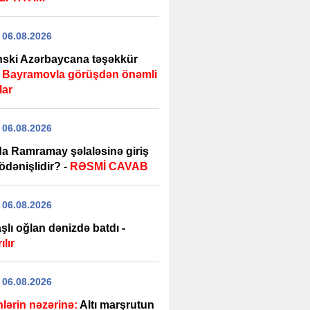
 06.08.2026
nski Azərbaycana təşəkkür
-
Bayramovla görüşdən önəmli
lar
 06.08.2026
uda Ramramay şəlaləsinə giriş
ödənişlidir? -
RƏSMİ CAVAB
 06.08.2026
şlı oğlan dənizdə batdı -
ılır
 06.08.2026
nlərin nəzərinə:
Altı marşrutun