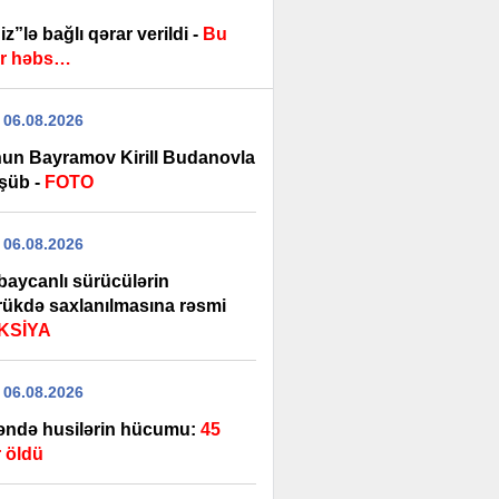
z”lə bağlı qərar verildi -
Bu
r həbs…
 06.08.2026
un Bayramov Kirill Budanovla
şüb -
FOTO
 06.08.2026
baycanlı sürücülərin
ükdə saxlanılmasına rəsmi
KSİYA
 06.08.2026
ndə husilərin hücumu:
45
r öldü