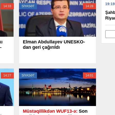
19:19
14:33
SİYASƏT
14:28
Şahb
Riya
ı
Elman Abdullayev UNESKO-
-
dan geri çağırıldı
14:27
SİYASƏT
14:01
Müstəqillikdən WUF13-ə:
Son