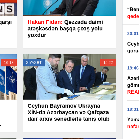
“Beni
qədə
qarşı
Hakan Fidan:
Qəzzada daimi
atəşkəsdən başqa çıxış yolu
20:01
yoxdur
Ceyh
görü
16:18
SİYASƏT
15:22
19:46
Azər
gömr
REA
Ceyhun Bayramov Ukrayna
19:31
XİN-də Azərbaycan və Qafqaza
dair arxiv sənədlərlə tanış olub
Yəmə
–
nəfə