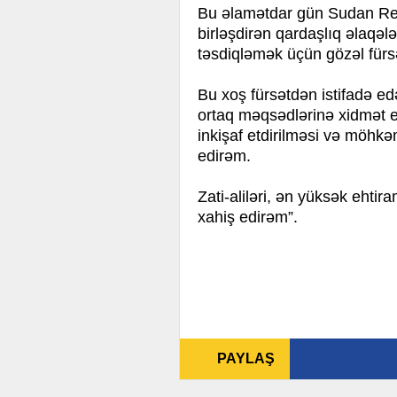
Bu əlamətdar gün Sudan Res
birləşdirən qardaşlıq əlaqələ
təsdiqləmək üçün gözəl fürsə
Bu xoş fürsətdən istifadə ed
ortaq məqsədlərinə xidmət e
inkişaf etdirilməsi və möhkə
edirəm.
Zati-aliləri, ən yüksək ehti
xahiş edirəm”.
PAYLAŞ