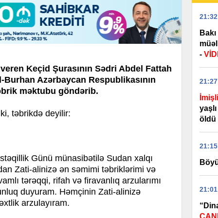
21:32
Bakı 
müəll
-
Vİ
veren Keçid Şurasının Sədri Abdel Fattah
l-Burhan Azərbaycan Respublikasının
21:27
təbrik məktubu göndərib.
İmişl
yaşlı
 təbrikdə deyilir:
öldü
21:15
üstəqillik Günü münasibətilə Sudan xalqı
Böyü
n Zati-alinizə ən səmimi təbriklərimi və
mlı tərəqqi, rifah və firavanlıq arzularımı
21:01
luq duyuram. Həmçinin Zati-alinizə
xtlik arzulayıram.
“Din
CANL