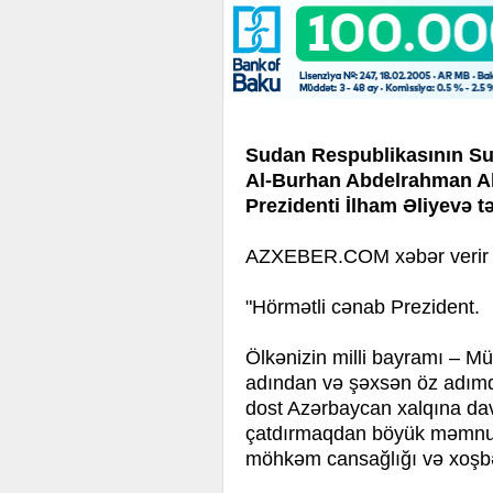
Sudan Respublikasının Su
Al-Burhan Abdelrahman A
Prezidenti İlham Əliyevə 
AZXEBER.COM xəbər verir ki,
"Hörmətli cənab Prezident.
Ölkənizin milli bayramı – M
adından və şəxsən öz adımda
dost Azərbaycan xalqına dava
çatdırmaqdan böyük məmnun
möhkəm cansağlığı və xoşbə