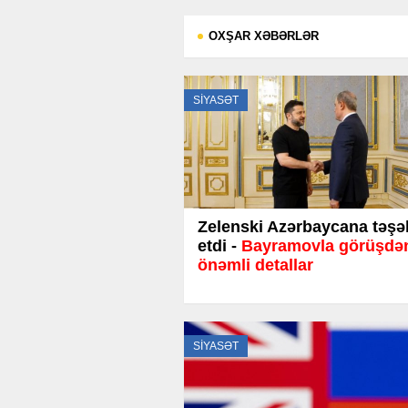
OXŞAR XƏBƏRLƏR
SİYASƏT
Zelenski Azərbaycana təşə
etdi -
Bayramovla görüşdə
önəmli detallar
SİYASƏT