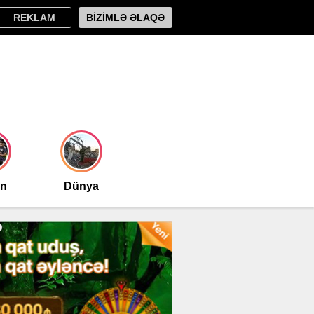
REKLAM
BİZİMLƏ ƏLAQƏ
an
Dünya