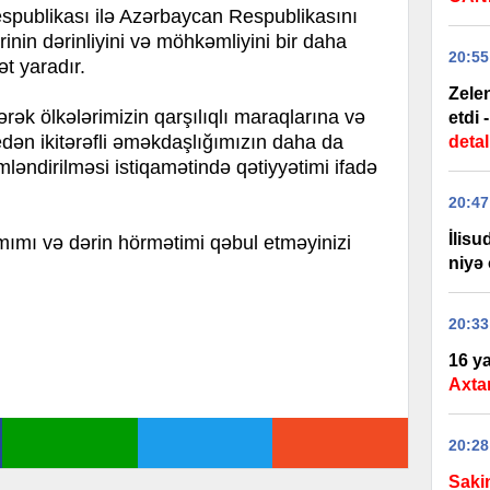
publikası ilə Azərbaycan Respublikasını
rinin dərinliyini və möhkəmliyini bir daha
20:55
t yaradır.
Zele
ərək ölkələrimizin qarşılıqlı maraqlarına və
etdi 
dən ikitərəfli əməkdaşlığımızın daha da
detal
mləndirilməsi istiqamətində qətiyyətimi ifadə
20:47
İlis
ramımı və dərin hörmətimi qəbul etməyinizi
niyə 
20:33
16 ya
Axtar
20:28
Saki