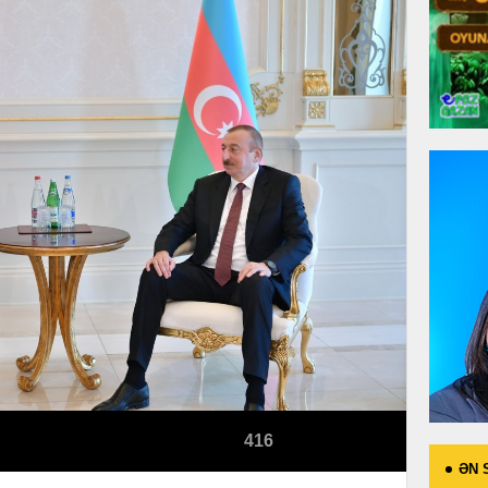
416
ƏN 