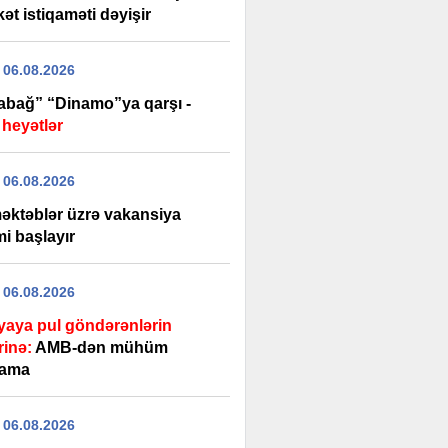
ət istiqaməti dəyişir
 06.08.2026
abağ” “Dinamo”ya qarşı -
 heyətlər
 06.08.2026
əktəblər üzrə vakansiya
i başlayır
 06.08.2026
yaya pul göndərənlərin
rinə:
AMB-dən mühüm
lama
 06.08.2026