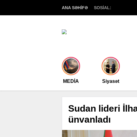
ANA SƏHİFƏ
SOSİAL:
MEDİA
Siyasət
Sudan lideri İlh
ünvanladı