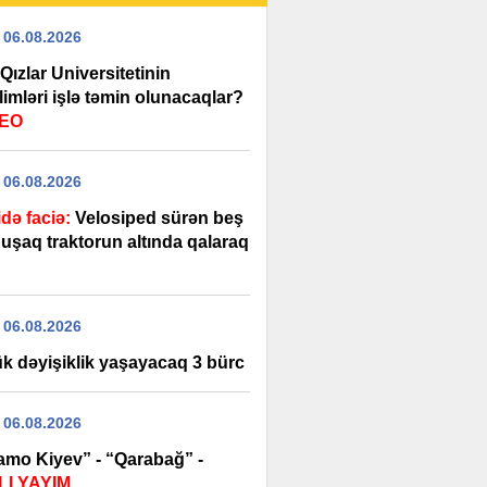
 06.08.2026
Qızlar Universitetinin
imləri işlə təmin olunacaqlar?
DEO
 06.08.2026
idə faciə:
Velosiped sürən beş
 uşaq traktorun altında qalaraq
 06.08.2026
k dəyişiklik yaşayacaq 3 bürc
 06.08.2026
amo Kiyev” - “Qarabağ” -
I YAYIM