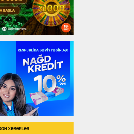
SON XƏBƏRLƏR