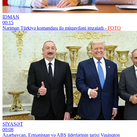
İDMAN
00:15
Nəriman Türkiyə komandası ilə müqaviləni imzaladı -
FOTO
SİYASƏT
00:08
Azərbaycan, Ermənistan və ABŞ liderlərinin tarixi Vaşinqton