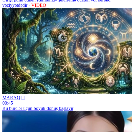
vəziyyətdədir -
VİDEO
MARAQLI
00:45
Bu bürclər üçün böyük dönüş başlayır