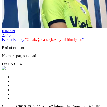
İDMAN
23:45
Fabian Buntiç:
"Qarabağ"da xoşbəxtliyimi itirmişdim
"
End of content
No more pages to load
DAHA ÇOX
Copyright 2010-2025. “Azxəbər” İnformasiya Agentliyi. Müəllif