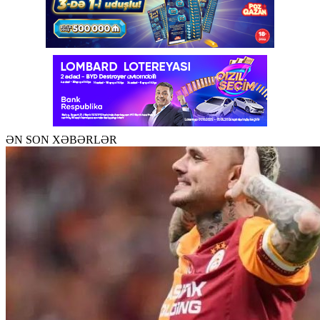
ƏN SON XƏBƏRLƏR