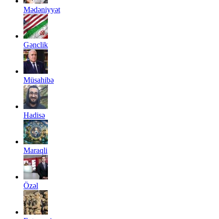
Mədəniyyət
Gənclik
Müsahibə
Hadisə
Maraqli
Özəl