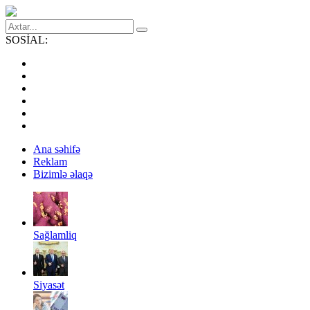
SOSİAL:
Ana səhifə
Reklam
Bizimlə əlaqə
Sağlamliq
Siyasət