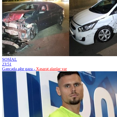
SOSİAL
23:51
Gəncədə ağır qəza -
Xəsarət alanlar var