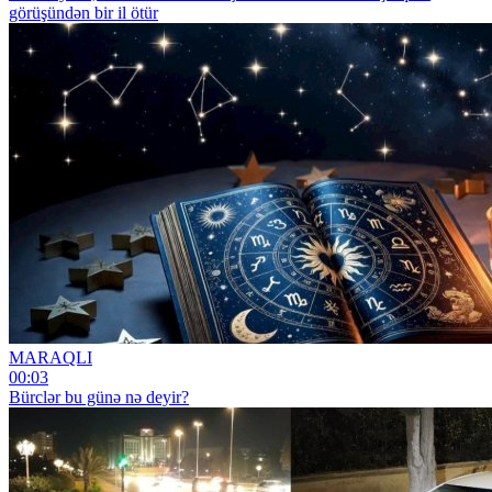
görüşündən bir il ötür
MARAQLI
00:03
Bürclər bu günə nə deyir?