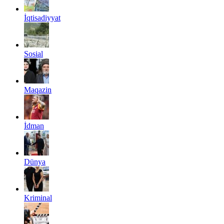
İqtisadiyyat
Sosial
Maqazin
İdman
Dünya
Kriminal