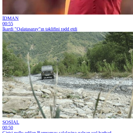
İDMAN
00:55
İkardi "Qalatasaray"ın təklifini rədd etdi
SOSİAL
00:50
Girişi pullu edilən Ramramay şəlaləsinə qalxan yol bərbad