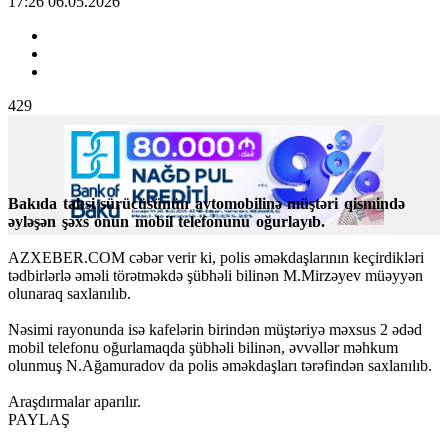
17:26 06.05.2026
429
Bakıda taksi sürücüsünün avtomobilinə müştəri qismində
əyləşən şəxs onun mobil telefonunu oğurlayıb.
AZXEBER.COM cəbər verir ki, polis əməkdaşlarının keçirdikləri
tədbirlərlə əməli törətməkdə şübhəli bilinən M.Mirzəyev müəyyən
olunaraq saxlanılıb.
Nəsimi rayonunda isə kafelərin birindən müştəriyə məxsus 2 ədəd
mobil telefonu oğurlamaqda şübhəli bilinən, əvvəllər məhkum
olunmuş N.Ağamuradov da polis əməkdaşları tərəfindən saxlanılıb.
Araşdırmalar aparılır.
PAYLAŞ