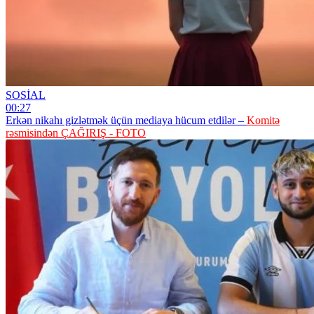
SOSİAL
00:27
Erkən nikahı gizlətmək üçün mediaya hücum etdilər –
Komitə
rəsmisindən ÇAĞIRIŞ - FOTO