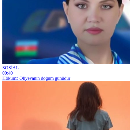
SOSİAL
00:40
Hökümə Əliyevanın doğum günüdür