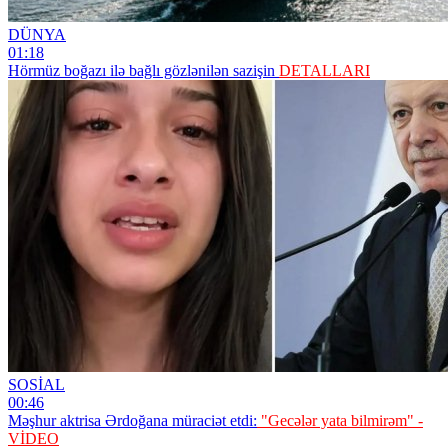
DÜNYA
01:18
Hörmüz boğazı ilə bağlı gözlənilən sazişin
DETALLARI
SOSİAL
00:46
Məşhur aktrisa Ərdoğana müraciət etdi:
"Gecələr yata bilmirəm" -
VİDEO