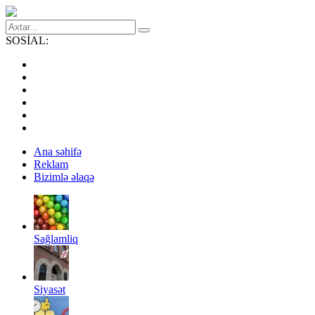
SOSİAL:
Ana səhifə
Reklam
Bizimlə əlaqə
Sağlamliq
Siyasət