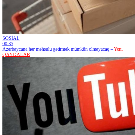
SOSİAL
00:35
Azərbaycana hər məhsulu gətirmək mümkün olmayacaq –
Yeni
QAYDALAR