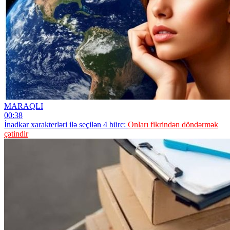
MARAQLI
00:38
İnadkar xarakterləri ilə seçilən 4 bürc:
Onları fikrindən döndərmək
çətindir