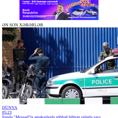
ƏN SON XƏBƏRLƏR
DÜNYA
05:23
İranda "Mossad"la əməkaşlıqda şübhəli bilinən onlarla şəxs