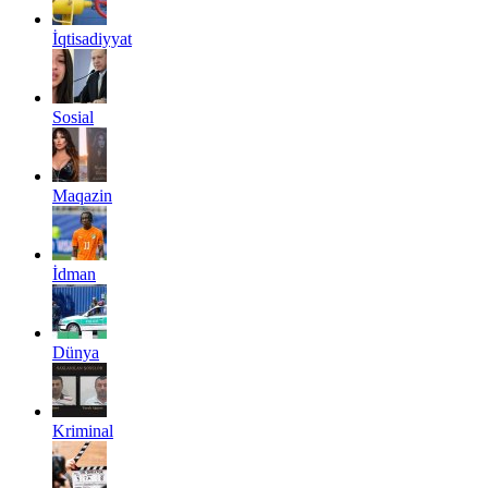
İqtisadiyyat
Sosial
Maqazin
İdman
Dünya
Kriminal