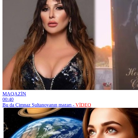
MAQAZİN
00:40
Bu da Çimnaz Sultanovanın məzarı -
VİDEO