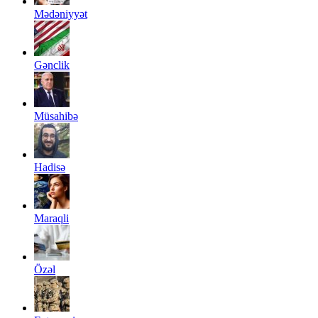
Mədəniyyət
Gənclik
Müsahibə
Hadisə
Maraqli
Özəl