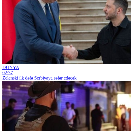
DÜNYA
02:37
Zelenski ilk dəfə Serbiyaya səfər edəcək