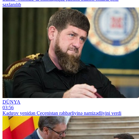
saxlanılıb
DÜNYA
03:56
Kadırov yenidən Çeçenistan rəhbərliyinə namizədliyini verdi