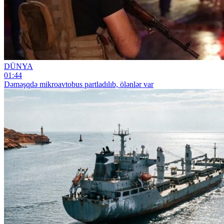
DÜNYA
01:44
Dəməşqdə mikroavtobus partladılıb, ölənlər var