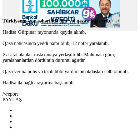
Türkiyənin Van şəhərində ağır yol qəzası baş verib.
Hadisə Gürpınar rayonunda qeydə alınıb.
Qəza nəticəsində yeddi nəfər ölüb, 12 nəfər yaralanıb.
Xəsarət alanlar xəstəxanaya yerləşdirilib. Məlumata görə,
yaralananlardan dördünün durumu ağırdır.
Qəza yerinə polis və təcili tibbi yardım əməkdaşları cəlb olunub.
Hadisə ilə bağlı araşdırma başlanılıb.
///report
PAYLAŞ