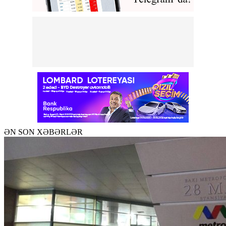
ƏN SON XƏBƏRLƏR