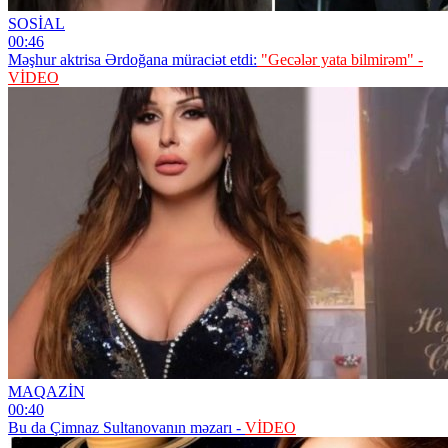
SOSİAL
00:46
Məşhur aktrisa Ərdoğana müraciət etdi:
"Gecələr yata bilmirəm" -
VİDEO
MAQAZİN
00:40
Bu da Çimnaz Sultanovanın məzarı -
VİDEO