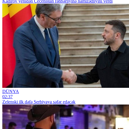
Kadırov yenidən Çeçenistan rəhbərliyinə namizədliyini verdi
DÜNYA
02:37
Zelenski ilk dəfə Serbiyaya səfər edəcək