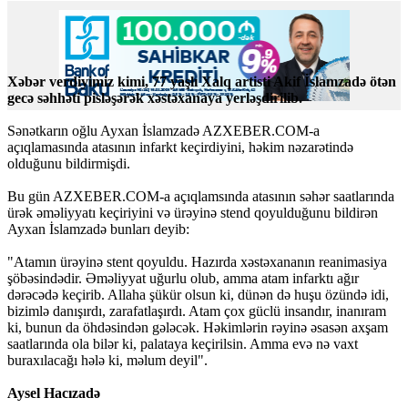
Xəbər verdiyimiz kimi, 77 yaşlı Xalq artisti Akif İslamzadə ötən
gecə səhhəti pisləşərək xəstəxanaya yerləşdirilib.
Sənətkarın oğlu Ayxan İslamzadə AZXEBER.COM-a
açıqlamasında atasının infarkt keçirdiyini, həkim nəzarətində
olduğunu bildirmişdi.
Bu gün AZXEBER.COM-a açıqlamsında atasının səhər saatlarında
ürək əməliyyatı keçiriyini və ürəyinə stend qoyulduğunu bildirən
Ayxan İslamzadə bunları deyib:
"Atamın ürəyinə stent qoyuldu. Hazırda xəstəxananın reanimasiya
şöbəsindədir. Əməliyyat uğurlu olub, amma atam infarktı ağır
dərəcədə keçirib. Allaha şükür olsun ki, dünən də huşu özündə idi,
bizimlə danışırdı, zarafatlaşırdı. Atam çox güclü insandır, inanıram
ki, bunun da öhdəsindən gələcək. Həkimlərin rəyinə əsasən axşam
saatlarında ola bilər ki, palataya keçirilsin. Amma evə nə vaxt
buraxılacağı hələ ki, məlum deyil".
Aysel Hacızadə