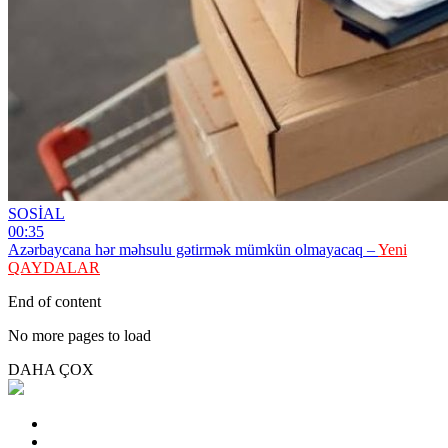
SOSİAL
00:35
Azərbaycana hər məhsulu gətirmək mümkün olmayacaq –
Yeni
QAYDALAR
End of content
No more pages to load
DAHA ÇOX