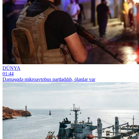
DÜNYA
01:44
Dəməşqdə mikroavtobus partladılıb, ölənlər var