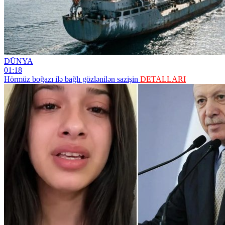
DÜNYA
01:18
Hörmüz boğazı ilə bağlı gözlənilən sazişin
DETALLARI