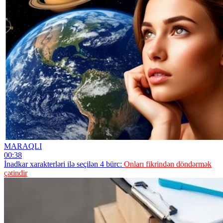
MARAQLI
00:38
İnadkar xarakterləri ilə seçilən 4 bürc:
Onları fikrindən döndərmək
çətindir