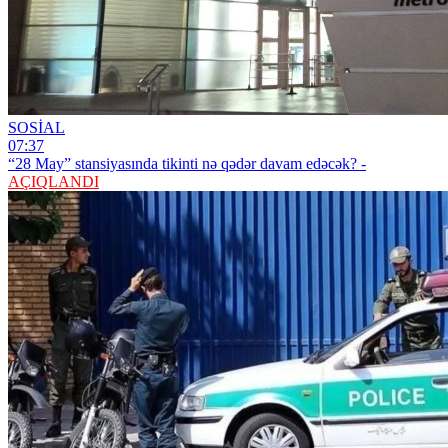
SOSİAL
07:37
“28 May” stansiyasında tikinti nə qədər davam edəcək? -
AÇIQLANDI