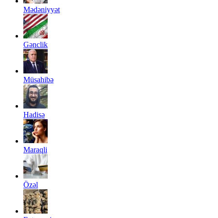
Mədəniyyət
Gənclik
Müsahibə
Hadisə
Maraqli
Özəl