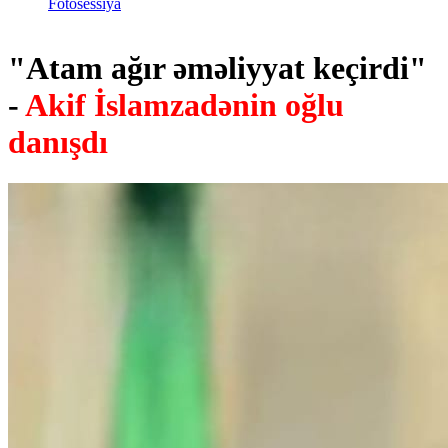
Fotosessiya
"Atam ağır əməliyyat keçirdi"
-
Akif İslamzadənin oğlu
danışdı