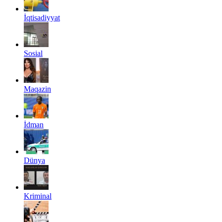
İqtisadiyyat
Sosial
Maqazin
İdman
Dünya
Kriminal