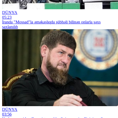
DÜNYA
05:23
İranda "Mossad"la əməkaşlıqda şübhəli bilinən onlarla şəxs
saxlanılıb
DÜNYA
03:56