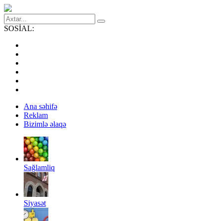
SOSİAL:
Ana səhifə
Reklam
Bizimlə əlaqə
Sağlamliq
Siyasət