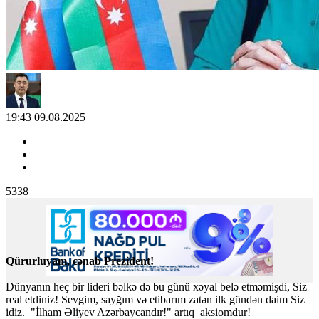
19:43 09.08.2025
5338
Qürurluyam, cənab Prezident!
Dünyanın heç bir lideri bəlkə də bu günü xəyal belə etməmişdi, Siz
real etdiniz! Sevgim, sayğım və etibarım zatən ilk gündən daim Siz
idiz. "İlham Əliyev Azərbaycandır!" artıq aksiomdur!