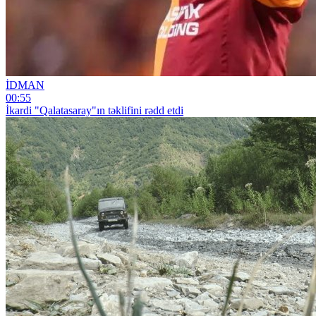
İDMAN
00:55
İkardi "Qalatasaray"ın təklifini rədd etdi