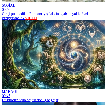
SOSİAL
00:50
Girişi pullu edilən Ramramay şəlaləsinə qalxan yol bərbad
vəziyyətdədir -
VİDEO
MARAQLI
00:45
Bu bürclər üçün böyük dönüş başlayır