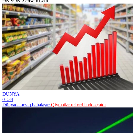
ƏN SON XƏBƏRLƏR
DÜNYA
01:34
Dünyada ərzaq bahalaşır:
Qiymətlər rekord həddə çatdı