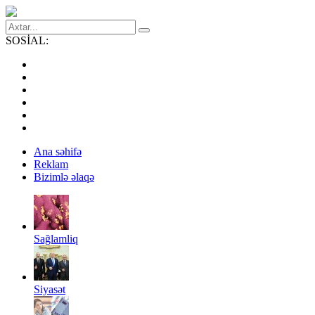
SOSİAL:
Ana səhifə
Reklam
Bizimlə əlaqə
Sağlamliq
Siyasət