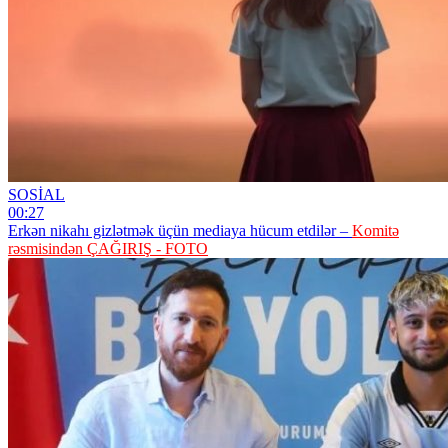
SOSİAL
00:27
Erkən nikahı gizlətmək üçün mediaya hücum etdilər –
Komitə
rəsmisindən ÇAĞIRIŞ - FOTO