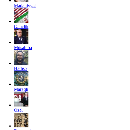
Mədəniyyət
Gənclik
Müsahibə
Hadisə
Maraqli
Özəl