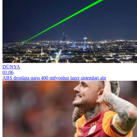
DÜNYA
01:06
ABŞ dronlara qarşı 400 milyonluq lazer sistemləri alır