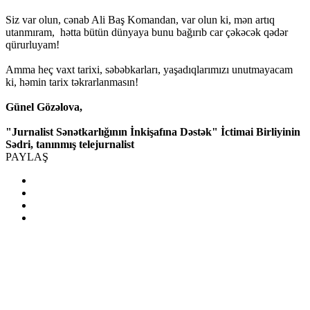
Siz var olun, cənab Ali Baş Komandan, var olun ki, mən artıq
utanmıram, hətta bütün dünyaya bunu bağırıb car çəkəcək qədər
qürurluyam!
Amma heç vaxt tarixi, səbəbkarları, yaşadıqlarımızı unutmayacam
ki, həmin tarix təkrarlanmasın!
Günel Gözəlova,
"Jurnalist Sənətkarlığının İnkişafına Dəstək" İctimai Birliyinin
Sədri, tanınmış telejurnalist
PAYLAŞ