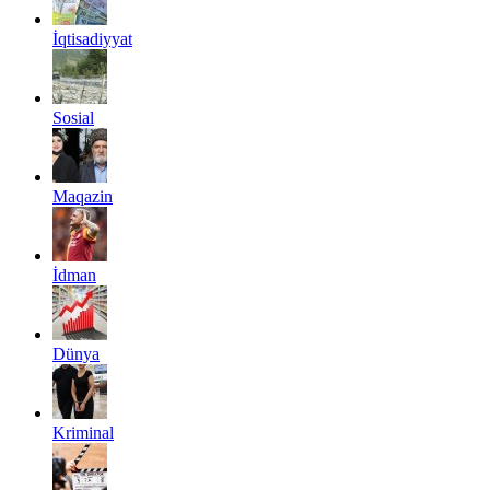
İqtisadiyyat
Sosial
Maqazin
İdman
Dünya
Kriminal