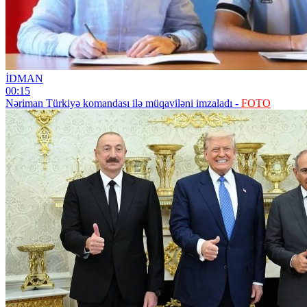
İDMAN
00:15
Nəriman Türkiyə komandası ilə müqaviləni imzaladı -
FOTO