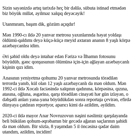
Sizin sayənizdə artıq tarixdə heç bir dəlilə, sübuta istinad etmədən
biz böyük millət, əyilməz xalqıq deyəcəyik!
Utanmıram, başım dik, gözüm açıqdır!
Mən 1990-cı ildə 20 yanvar metrosu yaxınlarında həyat yoldaşı
öldümü-qaldımı deyə küçə-küçə meyid axtaran ananın 8 yaşlı körpə
azərbaycanlısı idim.
Əri şəhid oldu deyə intahar edən Fərizə və İlhamın fotosunu
böyüdüb, gənc qonşusunun ölümünə için-için ağlayan azərbaycanlı
kişinin qızı idim.
Anasının yeniyetmə qohumu 20 yanvar metrosunda törədilən
terrorda yanıb, kül olan 12 yaşlı azərbaycanlı da mən oldum. Mən
1992-ci ildə Xocalı faciəsində xalqının qadınına, körpəsinə, qızına,
atasına, oğluna, əsgərinə, qarşı törədilən cinayəti hər gün izləyən, o
dəhşətli anları yana-yana böyüdükdən sonra reportaja çevirən, efirdə
dünyaya çatdıran reportyor, aparıcı kimi də əzildim, əyildim.
2020-ci ildə mayor Anar Novruzovun nəşini nəslimiz qarşılayanda
beli bükülən qohum-əqrəbamın bir gecədə ağaran saçlarının şahidi
də mən oldum. Bir sözlə, 8 yaşımdan 5 il öncəsinə qədər daim
utandım, əzildim, incidim!