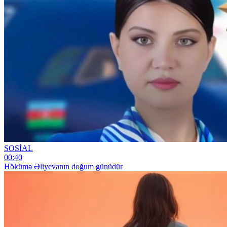
SOSİAL
00:40
Hökümə Əliyevanın doğum günüdür