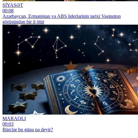
SİYASƏT
00:08
Azərbaycan, Ermənistan və ABŞ liderlərinin tarixi Vaşinqton
görüşündən bir il ötür
MARAQLI
00:03
Bürclər bu günə nə deyir?