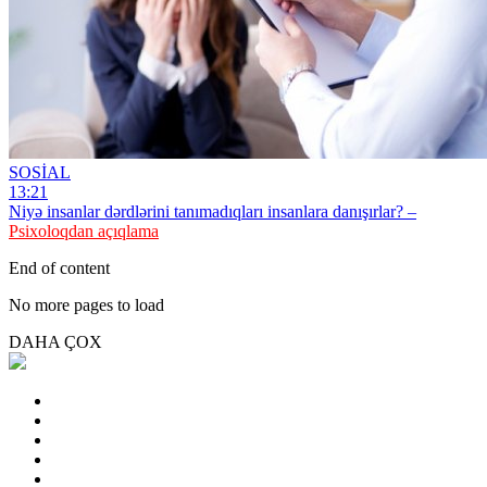
SOSİAL
13:21
Niyə insanlar dərdlərini tanımadıqları insanlara danışırlar? –
Psixoloqdan açıqlama
End of content
No more pages to load
DAHA ÇOX