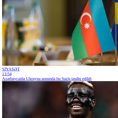
SİYASƏT
13:54
Azərbaycanla Ukrayna arasında bu Saziş təsdiq edildi