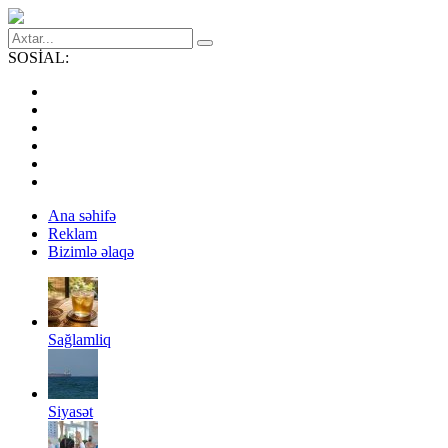
SOSİAL:
Ana səhifə
Reklam
Bizimlə əlaqə
Sağlamliq
Siyasət