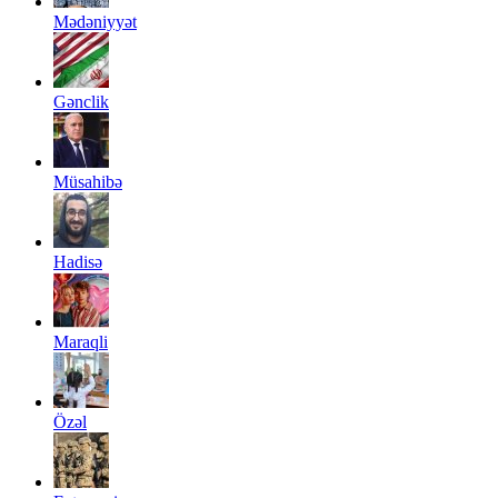
Mədəniyyət
Gənclik
Müsahibə
Hadisə
Maraqli
Özəl