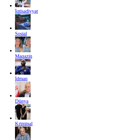
İqtisadiyyat
Sosial
Maqazin
İdman
Dünya
Kriminal