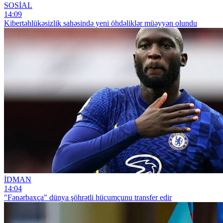
SOSİAL
14:09
Kibertəhlükəsizlik sahəsində yeni öhdəliklər müəyyən olundu
İDMAN
14:04
"Fənərbaxça" dünya şöhrətli hücumçunu transfer edir