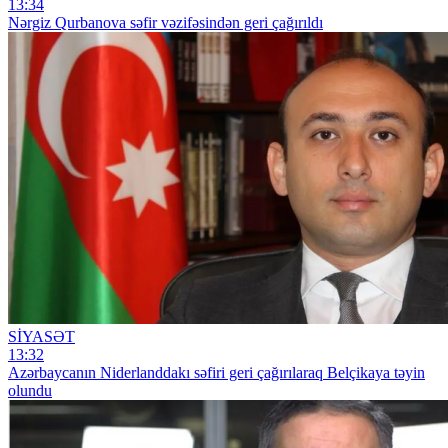
13:34
Nərgiz Qurbanova səfir vəzifəsindən geri çağırıldı
SİYASƏT
13:32
Azərbaycanın Niderlanddakı səfiri geri çağırılaraq Belçikaya təyin
olundu