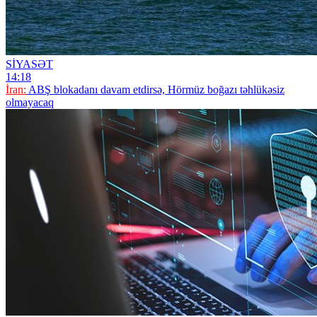
SİYASƏT
14:18
İran:
ABŞ blokadanı davam etdirsə, Hörmüz boğazı təhlükəsiz
olmayacaq