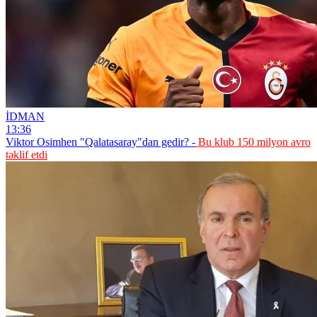
İDMAN
13:36
Viktor Osimhen "Qalatasaray"dan gedir? -
Bu klub 150 milyon avro
təklif etdi