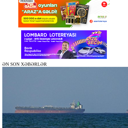
ƏN SON XƏBƏRLƏR