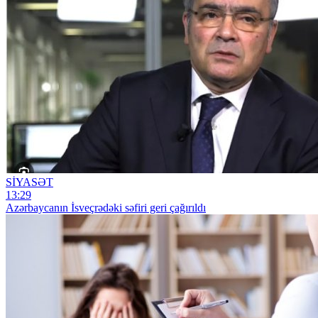
SİYASƏT
13:29
Azərbaycanın İsveçrədəki səfiri geri çağırıldı