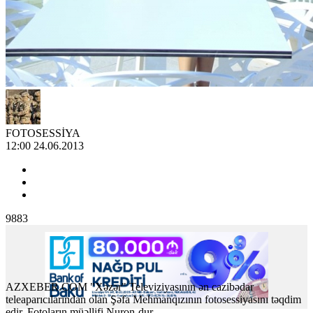
FOTOSESSİYA
12:00 24.06.2013
9883
AZXEBER.COM "Xəzər" Televiziyasının ən cazibədar
teleaparıcılarından olan Şəfa Mehmanqızının fotosessiyasını təqdim
edir. Fotoların müəllifi Nuron-dur...