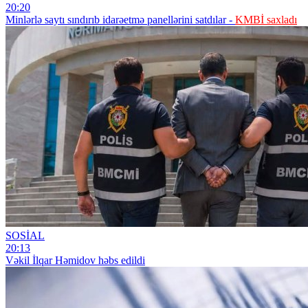
20:20
Minlərlə saytı sındırıb idarəetmə panellərini satdılar -
KMBİ saxladı
SOSİAL
20:13
Vəkil İlqar Həmidov həbs edildi