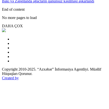
Bakı və Zəngilanda ağacların qanunsuz kəsilməsi aşkarlandı
End of content
No more pages to load
DAHA ÇOX
Copyright 2010-2025. “Azxəbər” İnformasiya Agentliyi. Müəllif
Hüquqları Qorunur.
Created by