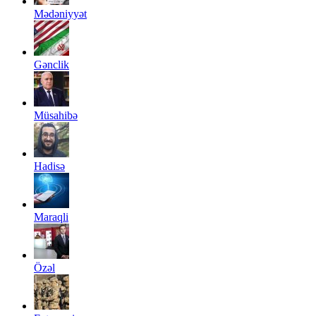
Mədəniyyət
Gənclik
Müsahibə
Hadisə
Maraqli
Özəl