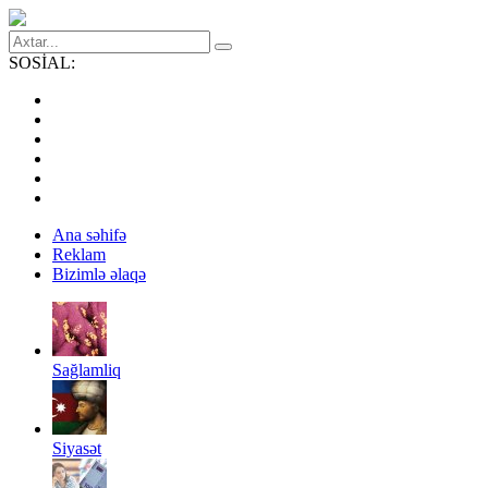
SOSİAL:
Ana səhifə
Reklam
Bizimlə əlaqə
Sağlamliq
Siyasət