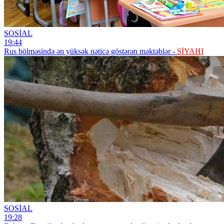
SOSİAL
19:44
Rus bölməsində ən yüksək nəticə göstərən məktəblər -
SİYAHI
SOSİAL
19:28