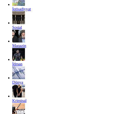
İqtisadiyyat
Sosial
Maqazin
İdman
Dünya
Kriminal