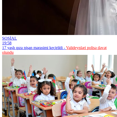
SOSİAL
19:58
17 yaşlı qıza nişan mərasimi keçirildi -
Valideynləri polisə dəvət
olundu