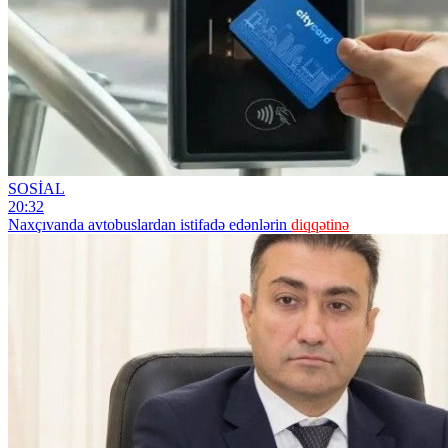
SOSİAL
20:32
Naxçıvanda avtobuslardan istifadə edənlərin
diqqətinə