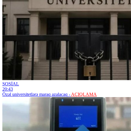
SOSİAL
20:43
Özəl universitetlərə maraq azalacaq -
AÇIQLAMA