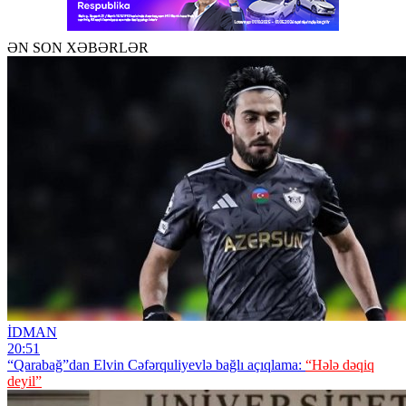
ƏN SON XƏBƏRLƏR
İDMAN
20:51
“Qarabağ”dan Elvin Cəfərquliyevlə bağlı açıqlama:
“Hələ dəqiq
deyil”