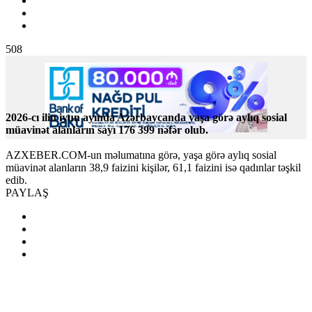
508
2026-cı ilin iyun ayında Azərbaycanda yaşa görə aylıq sosial
müavinət alanların sayı 176 399 nəfər olub.
AZXEBER.COM-un məlumatına görə, yaşa görə aylıq sosial
müavinət alanların 38,9 faizini kişilər, 61,1 faizini isə qadınlar təşkil
edib.
PAYLAŞ