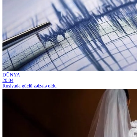
DÜNYA
20:04
Rusiyada güclü zəlzələ oldu