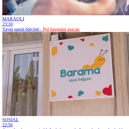
MARAQLI
23:10
Yayın şanslı bürcləri -
Pul başından aşacaq
SOSİAL
22:56