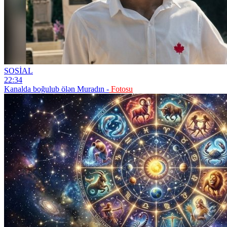
SOSİAL
22:34
Kanalda boğulub ölən Muradın -
Fotosu