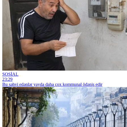
SOSİAL
23:29
Bu səhvi edənlər yayda daha çox kommunal ödəniş edir