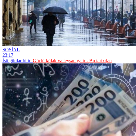
SOSİAL
23:17
İsti günlər bitir:
Güclü külək və leysan gəlir - Bu tarixdən