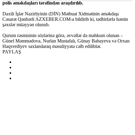
polis əməkdaşları tərəfindən araşdırılıb.
Daxili İşlər Nazirliyinin (DİN) Mətbuat Xidmətinin əməkdaşı
Cəsarət Qənbərli AZXEBER.COM-a bildirib ki, tədbirlərlə həmin
şəxslər müəyyən olunub.
Qurum rəsmisinin sözlərinə görə, əvvəllər də məhkum olunan –
Günel Məmmədova, Nurlan Mustafalı, Günay Babayeva və Orxan
Haqverdiyev saxlanılaraq məsuliyyətə cəlb ediliblər.
PAYLAŞ