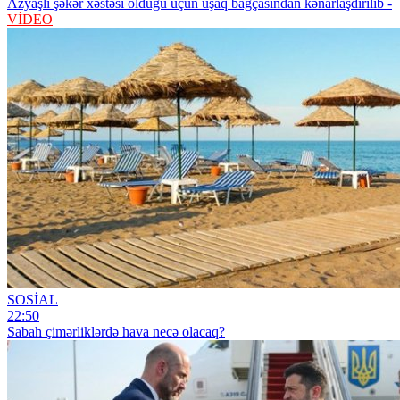
Azyaşlı şəkər xəstəsi olduğu üçün uşaq bağçasından kənarlaşdırılıb -
VİDEO
SOSİAL
22:50
Sabah çimərliklərdə hava necə olacaq?