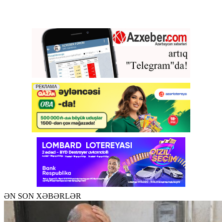
ƏN SON XƏBƏRLƏR