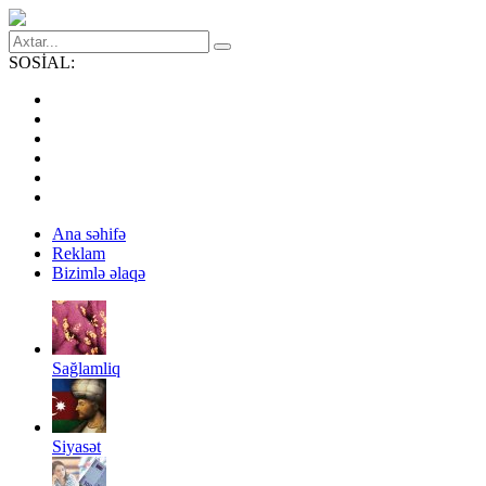
SOSİAL:
Ana səhifə
Reklam
Bizimlə əlaqə
Sağlamliq
Siyasət