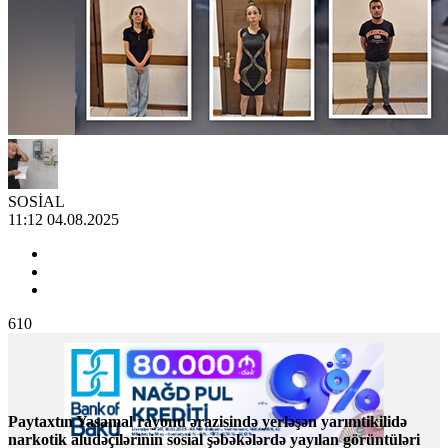
SOSİAL
11:12 04.08.2025
610
Paytaxtın Yasamal rayonu ərazisində yerləşən yarımtikilidə
narkotik aludəçilərinin sosial şəbəkələrdə yayılan görüntüləri