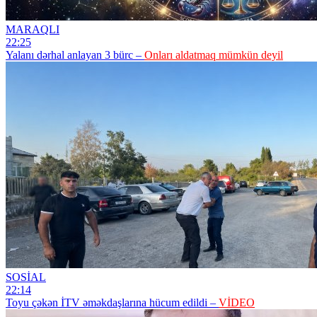
MARAQLI
22:25
Yalanı dərhal anlayan 3 bürc –
Onları aldatmaq mümkün deyil
SOSİAL
22:14
Toyu çəkən İTV əməkdaşlarına hücum edildi –
VİDEO