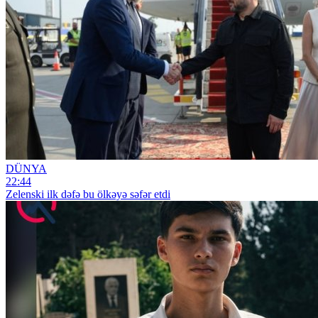
DÜNYA
22:44
Zelenski ilk dəfə bu ölkəyə səfər etdi