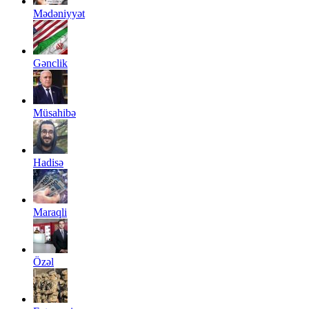
Mədəniyyət
Gənclik
Müsahibə
Hadisə
Maraqli
Özəl