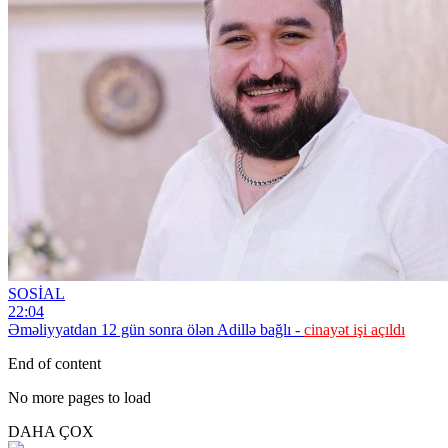
SOSİAL
22:04
Əməliyyatdan 12 gün sonra ölən Adillə bağlı -
cinayət işi açıldı
End of content
No more pages to load
DAHA ÇOX