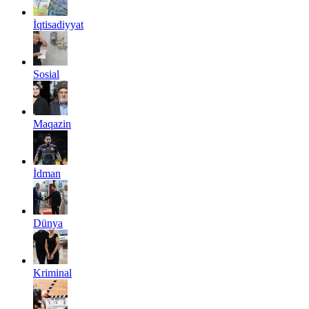
İqtisadiyyat
Sosial
Maqazin
İdman
Dünya
Kriminal