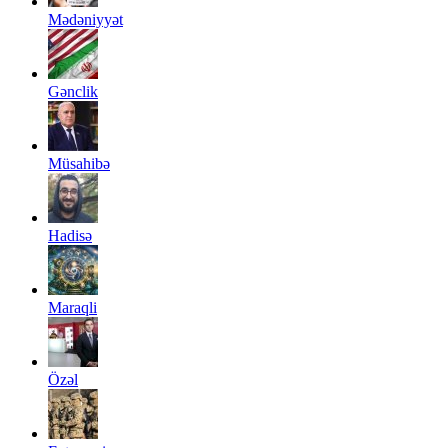
Mədəniyyət
Gənclik
Müsahibə
Hadisə
Maraqli
Özəl