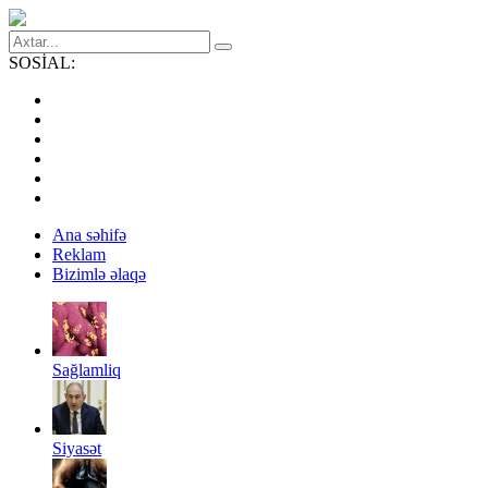
SOSİAL:
Ana səhifə
Reklam
Bizimlə əlaqə
Sağlamliq
Siyasət