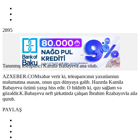
2895
Tanınmış teleaparıcı Kamilə Babayeva ana olub.
AZXEBER.COMxəbər verir ki, teleaparıcının yaxınlarının
məlumatına əsasən, onun qızı dünyaya gəlib. Hazırda Kamilə
Babayeva özünü yaxşı hiss edir. O bildirib ki, qızı sağlam və
gözəldir.K.Babayeva neft şirkətində çalışan İbrahim Rzabəyovla ailə
qurub.
PAYLAŞ