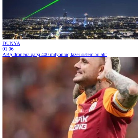
DÜNYA
01:06
ABŞ dronlara qarşı 400 milyonluq lazer sistemləri alır