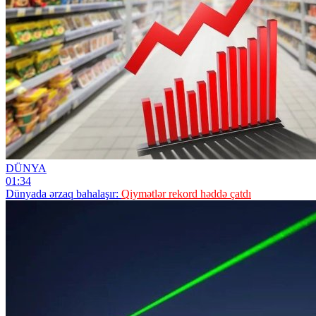
DÜNYA
01:34
Dünyada ərzaq bahalaşır:
Qiymətlər rekord həddə çatdı