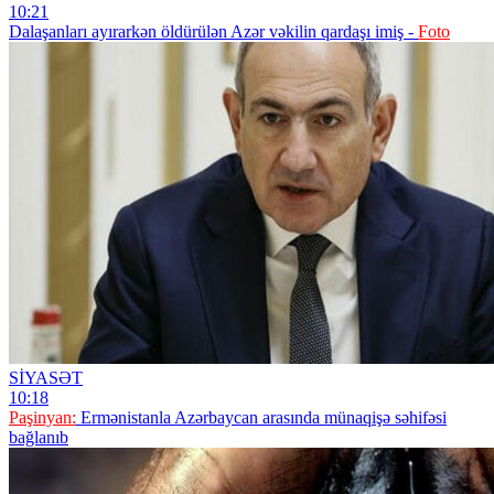
10:21
Dalaşanları ayırarkən öldürülən Azər vəkilin qardaşı imiş -
Foto
SİYASƏT
10:18
Paşinyan:
Ermənistanla Azərbaycan arasında münaqişə səhifəsi
bağlanıb