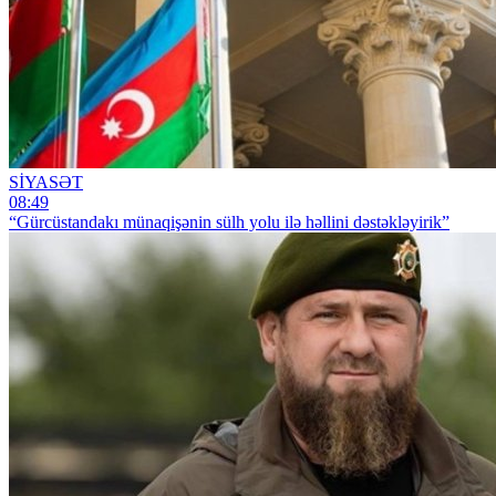
SİYASƏT
08:49
“Gürcüstandakı münaqişənin sülh yolu ilə həllini dəstəkləyirik”