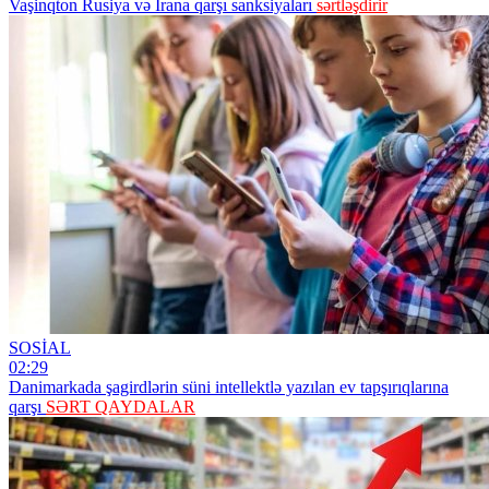
Vaşinqton Rusiya və İrana qarşı sanksiyaları
sərtləşdirir
SOSİAL
02:29
Danimarkada şagirdlərin süni intellektlə yazılan ev tapşırıqlarına
qarşı
SƏRT QAYDALAR