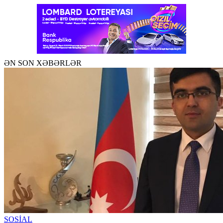
ƏN SON XƏBƏRLƏR
SOSİAL