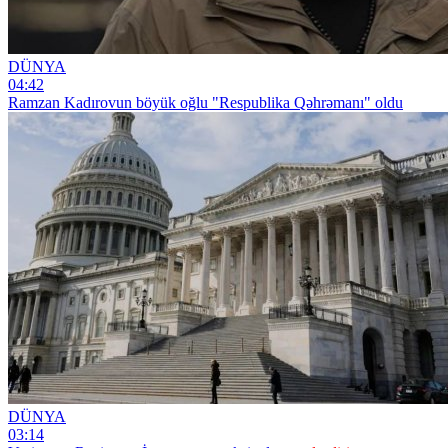
DÜNYA
04:42
Ramzan Kadırovun böyük oğlu "Respublika Qəhrəmanı" oldu
DÜNYA
03:14