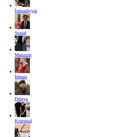
İqtisadiyyat
Sosial
Maqazin
İdman
Dünya
Kriminal