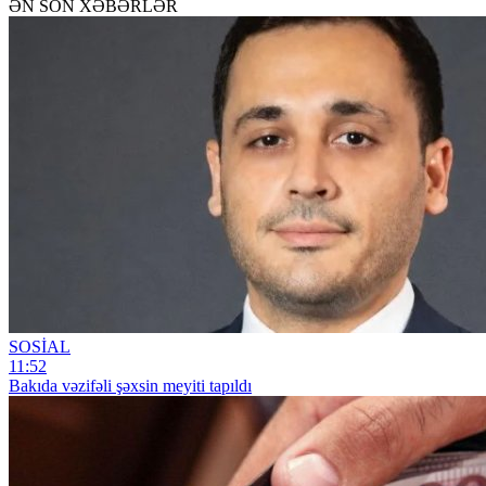
ƏN SON XƏBƏRLƏR
SOSİAL
11:52
Bakıda vəzifəli şəxsin meyiti tapıldı