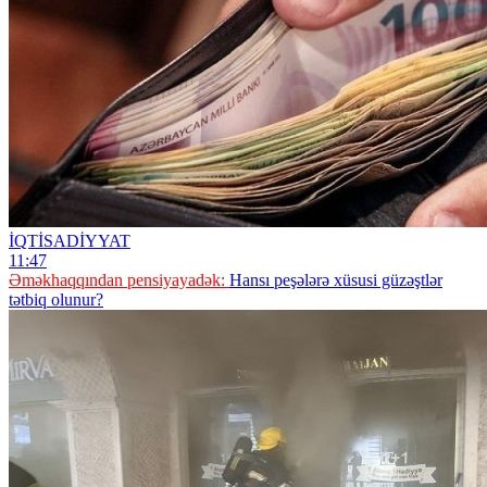
İQTİSADİYYAT
11:47
Əməkhaqqından pensiyayadək:
Hansı peşələrə xüsusi güzəştlər
tətbiq olunur?