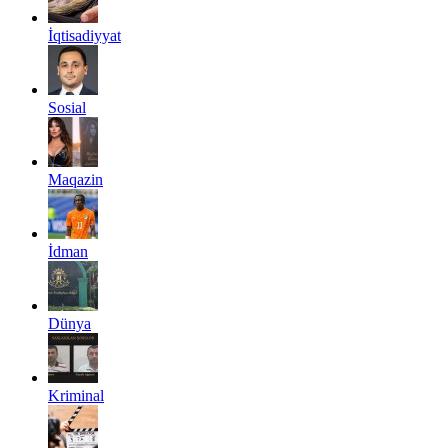
İqtisadiyyat
Sosial
Maqazin
İdman
Dünya
Kriminal