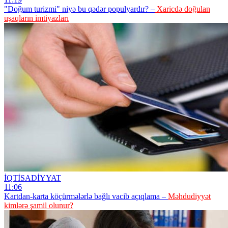
"Doğum turizmi" niyə bu qədər populyardır? –
Xaricdə doğulan
uşaqların imtiyazları
İQTİSADİYYAT
11:06
Kartdan-karta köçürmələrlə bağlı vacib açıqlama –
Məhdudiyyət
kimlərə şamil olunur?