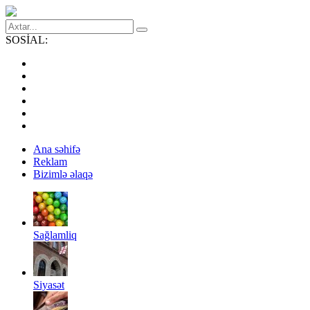
SOSİAL:
Ana səhifə
Reklam
Bizimlə əlaqə
Sağlamliq
Siyasət