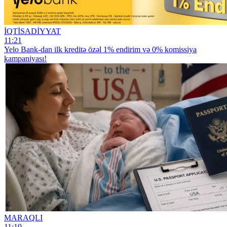
İQTİSADİYYAT
11:21
Yelo Bank-dan ilk kreditə özəl 1% endirim və 0% komissiya
kampaniyası!
MARAQLI
11:19