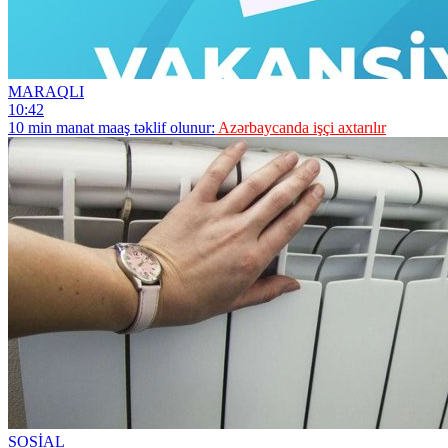
MARAQLI
10:42
10 min manat maaş təklif olunur:
Azərbaycanda işçi axtarılır
SOSİAL