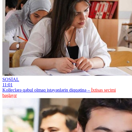
SOSİAL
11:01
Kolleclərə qəbul olmaq istəyənlərin diqqətinə –
İxtisas seçimi
başlayır