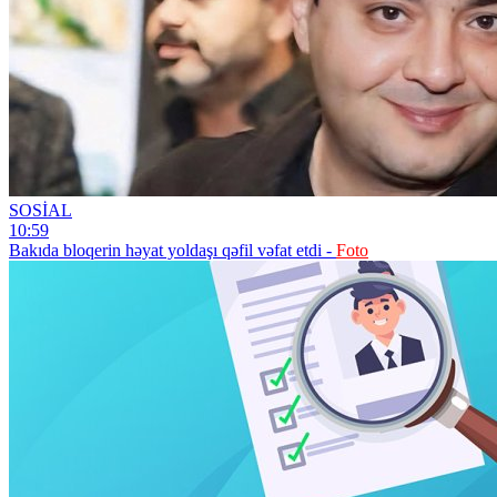
SOSİAL
10:59
Bakıda bloqerin həyat yoldaşı qəfil vəfat etdi -
Foto