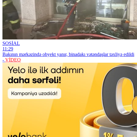
SOSİAL
11:29
Bakının mərkəzində obyekt yanır, binadakı vətəndaşlar təxliyə edildi
-
VİDEO