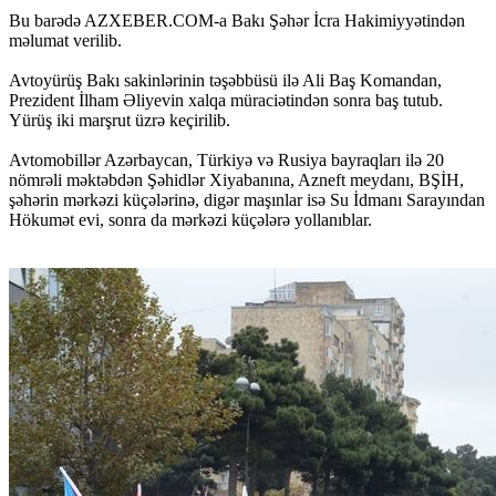
Bu barədə AZXEBER.COM-a Bakı Şəhər İcra Hakimiyyətindən
məlumat verilib.
Avtoyürüş Bakı sakinlərinin təşəbbüsü ilə Ali Baş Komandan,
Prezident İlham Əliyevin xalqa müraciətindən sonra baş tutub.
Yürüş iki marşrut üzrə keçirilib.
Avtomobillər Azərbaycan, Türkiyə və Rusiya bayraqları ilə 20
nömrəli məktəbdən Şəhidlər Xiyabanına, Azneft meydanı, BŞİH,
şəhərin mərkəzi küçələrinə, digər maşınlar isə Su İdmanı Sarayından
Hökumət evi, sonra da mərkəzi küçələrə yollanıblar.