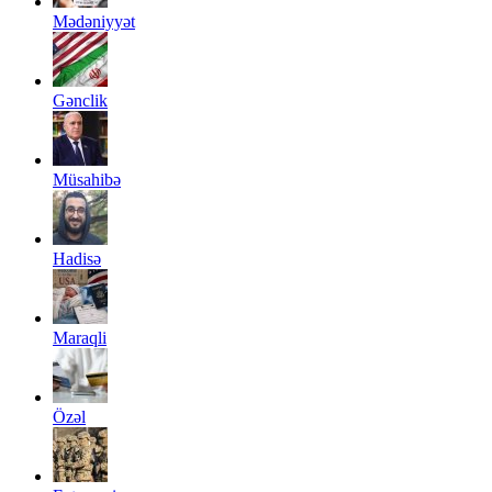
Mədəniyyət
Gənclik
Müsahibə
Hadisə
Maraqli
Özəl