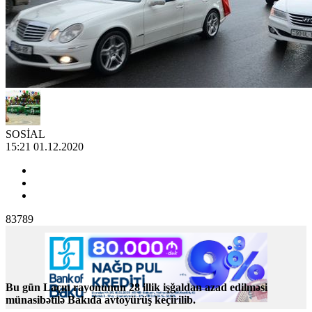
SOSİAL
15:21 01.12.2020
83789
Bu gün Laçın rayonunun 28 illik işğaldan azad edilməsi
münasibətilə Bakıda avtoyürüş keçirilib.