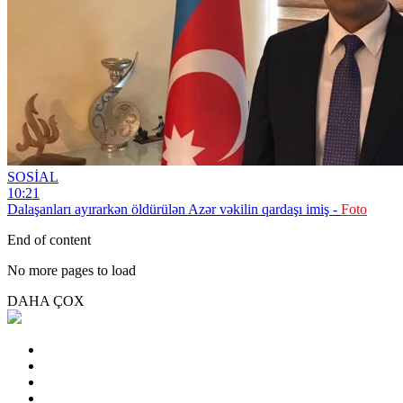
SOSİAL
10:21
Dalaşanları ayırarkən öldürülən Azər vəkilin qardaşı imiş -
Foto
End of content
No more pages to load
DAHA ÇOX