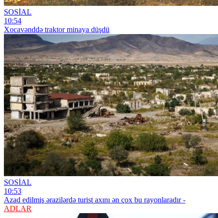
SOSİAL
10:54
Xocavənddə traktor minaya düşdü
SOSİAL
10:53
Azad edilmiş ərazilərdə turist axını ən çox bu rayonlaradır -
ADLAR