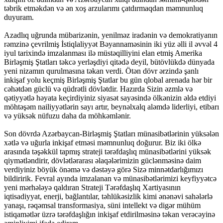
təbrik etməkdən və ən xoş arzularımı çatdırmaqdan məmnunluq
duyuram.
Azadlıq uğrunda mübarizənin, yenilməz iradənin və demokratiyanın
rəmzinə çevrilmiş İstiqlaliyyət Bəyannaməsinin iki yüz əlli il əvvəl 4
iyul tarixində imzalanması ilə müstəqilliyini elan etmiş Amerika
Birləşmiş Ştatları təkcə yerləşdiyi qitədə deyil, bütövlükdə dünyada
yeni nizamın qurulmasına təkan verdi. Ötən dövr ərzində şanlı
inkişaf yolu keçmiş Birləşmiş Ştatlar bu gün qlobal arenada hər bir
cəhətdən güclü və qüdrətli dövlətdir. Hazırda Sizin əzmlə və
qətiyyətlə həyata keçirdiyiniz siyasət sayəsində ölkənizin əldə etdiyi
möhtəşəm nailiyyətlərin sayı artır, beynəlxalq aləmdə liderliyi, etibarı
və yüksək nüfuzu daha da möhkəmlənir.
Son dövrdə Azərbaycan-Birləşmiş Ştatları münasibətlərinin yüksələn
xətlə və uğurla inkişaf etməsi məmnunluq doğurur. Biz iki ölkə
arasında təşəkkül tapmış strateji tərəfdaşlıq münasibətlərini yüksək
qiymətləndirir, dövlətlərarası əlaqələrimizin güclənməsinə daim
verdiyiniz böyük önəmə və dəstəyə görə Sizə minnətdarlığımızı
bildiririk. Fevral ayında imzalanan və münasibətlərimizi keyfiyyətcə
yeni mərhələyə qaldıran Strateji Tərəfdaşlıq Xartiyasının
iqtisadiyyat, enerji, bağlantılar, təhlükəsizlik kimi ənənəvi sahələrlə
yanaşı, rəqəmsal transformasiya, süni intellekt və digər mühüm
istiqamətlər üzrə tərəfdaşlığın inkişaf etdirilməsinə təkan verəcəyinə