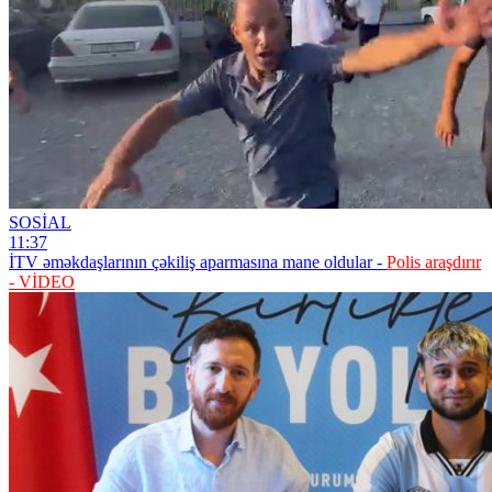
SOSİAL
11:37
İTV əməkdaşlarının çəkiliş aparmasına mane oldular -
Polis araşdırır
- VİDEO