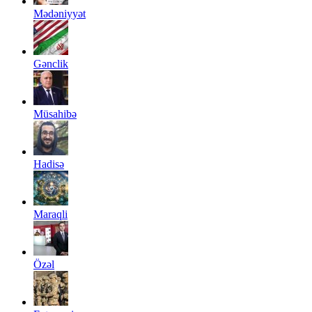
Mədəniyyət
Gənclik
Müsahibə
Hadisə
Maraqli
Özəl