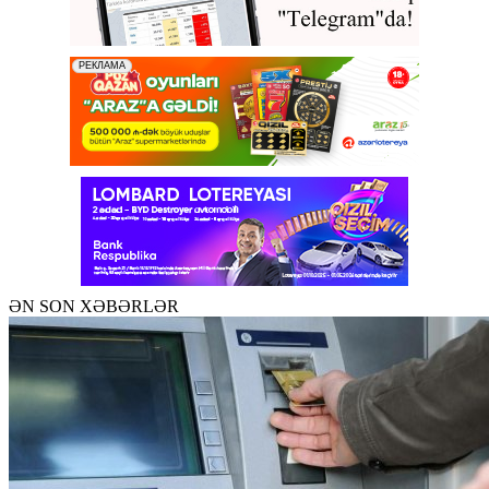
ƏN SON XƏBƏRLƏR