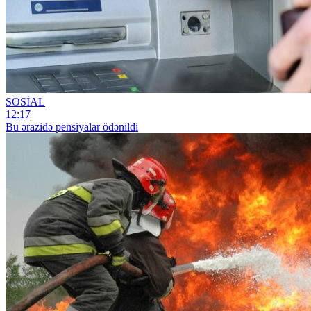
SOSİAL
12:17
Bu ərazidə pensiyalar ödənildi