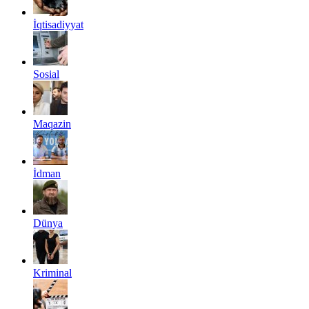
İqtisadiyyat
Sosial
Maqazin
İdman
Dünya
Kriminal