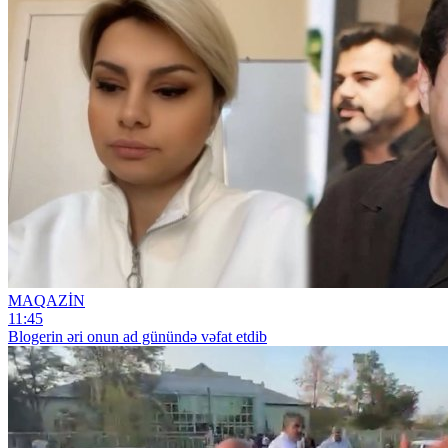
MAQAZİN
11:45
Blogerin əri onun ad günündə vəfat etdib