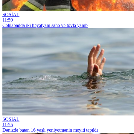
SOSİAL
11:59
Cəlilabadda iki həyətyanı sahə və tövlə yanıb
SOSİAL
11:55
Dənizdə batan 16 yaşlı yeniyetmənin meyiti tapıldı