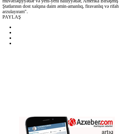
müvəffəqiyyətlər və yeni-yeni nailiyyətlər, Amerika Birləşmiş
Ştatlarının dost xalqına daim əmin-amanlıq, firavanlıq və rifah
arzulayıram".
PAYLAŞ