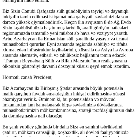
əminliyimi ifadə edirəm.
Biz Sizin Cənubi Qafqazda sülh gündəliyinin təşviqi və dayanıqlı
inkişafın təmin edilməsi istiqamətində qətiyyətli səylərinizi də son
dərəcə yüksək qiymətləndiririk. Keçən ilin avqustun 8-də Ağ Evdə
Sizin təşəbbüsünüzlə baş tutmuş tarixi üçtərəfli görüşün nəticələri
regionumuzda tamamilə yeni müsbət ab-hava və vəziyyət yaratdı.
Artıq Azərbaycan ilə Ermənistan sülh şəraitində yaşayır və ticarət
münasibətləri qururlar. Eyni zamanda regionda sabitliyə və rifaha
xidmət edən infrastruktur layihələrinin, xüsusilə də Asiya ilə Avropa
arasında alternativ, etibarlı və təhlükəsiz bağlantını təmin edəcək
"Trampın Beynəlxalq Sülh və Rifah Marşrutu”nun reallaşmasına
ölkənizin göstərdiyi davamlı dəstəyini xüsusi qeyd etmək istərdim.
Hörmətli cənab Prezident,
Biz Azərbaycan ilə Birləşmiş Ştatlar arasında böyük potensiala
malik qarşılıqlı faydalı əməkdaşlığın inkişaf etdirilməsinə xüsusi
əhəmiyyət veririk. Əminəm ki, bu potensialdan və mövcud
imkanlardan tam bəhrələnərək birgə səylərimizlə dövlətlərarası
münasibətlərimizin möhkəmlənməsinə, strateji tərəfdaşlığımızın daha
da dərinləşməsinə nail olacağıq.
Bu şanlı yubiley günündə bir daha Sizə ən səmimi təbriklərimi
çatdırır, möhkəm cansağlığı, xoşbəxtlik, ali dövləti fəaliyyətinizdə