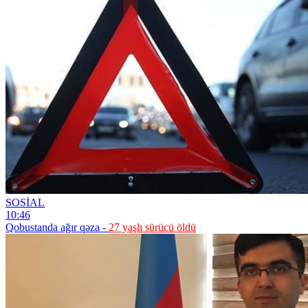
SOSİAL
10:46
Qobustanda ağır qəza -
27 yaşlı sürücü öldü