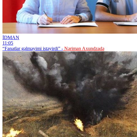
İDMAN
11:05
“Fanatlar gəlməyimi istəyirdi” -
Nəriman Axundzadə