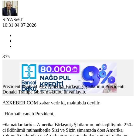
SİYASƏT
10:31 04.07.2026
875
Prezident İlham Əliyev Amerika Birləşmiş Ştatlarının Prezidenti
Donald Trampa təbrik məktubu ünvanlayıb.
AZXEBER.COM xəbər verir ki, məktubda deyilir:
"Hörmətli cənab Prezident,
Əlamətdar tarix – Amerika Birləşmiş Ştatlarının müstəqilliyinin 250-
ci ildönümü münasibətilə Sizi və Sizin simanızda dost Amerika
xalqını öz adımdan və Azərbaycan xalqı adından səmimi-qəlbdən