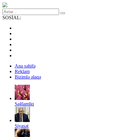
SOSİAL:
Ana səhifə
Reklam
Bizimlə əlaqə
Sağlamliq
Siyasət