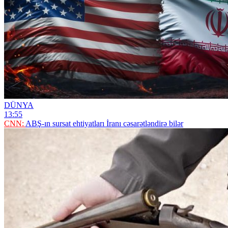
DÜNYA
13:55
CNN:
ABŞ-ın sursat ehtiyatları İranı cəsarətləndirə bilər