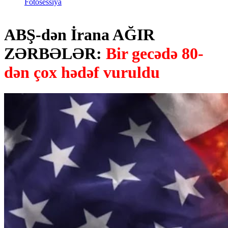
Fotosessiya
ABŞ-dən İrana AĞIR
ZƏRBƏLƏR:
Bir gecədə 80-
dən çox hədəf vuruldu