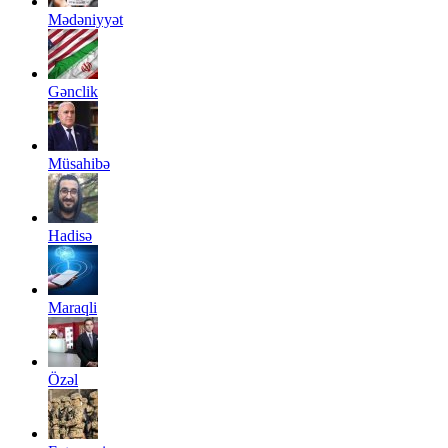
Mədəniyyət
Gənclik
Müsahibə
Hadisə
Maraqli
Özəl