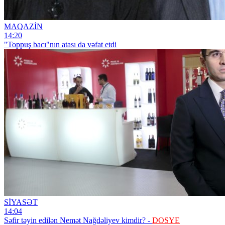
MAQAZİN
14:20
"Toppuş bacı"nın atası da vəfat etdi
SİYASƏT
14:04
Səfir təyin edilən Nemət Nağdəliyev kimdir? -
DOSYE