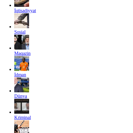
İqtisadiyyat
Sosial
Maqazin
İdman
Dünya
Kriminal