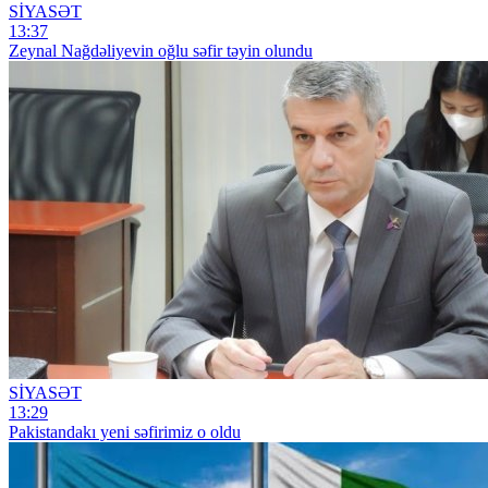
SİYASƏT
13:37
Zeynal Nağdəliyevin oğlu səfir təyin olundu
SİYASƏT
13:29
Pakistandakı yeni səfirimiz o oldu