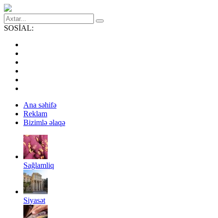
SOSİAL:
Ana səhifə
Reklam
Bizimlə əlaqə
Sağlamliq
Siyasət