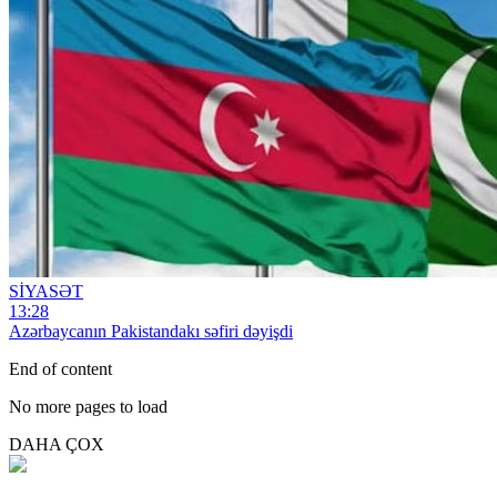
SİYASƏT
13:28
Azərbaycanın Pakistandakı səfiri dəyişdi
End of content
No more pages to load
DAHA ÇOX