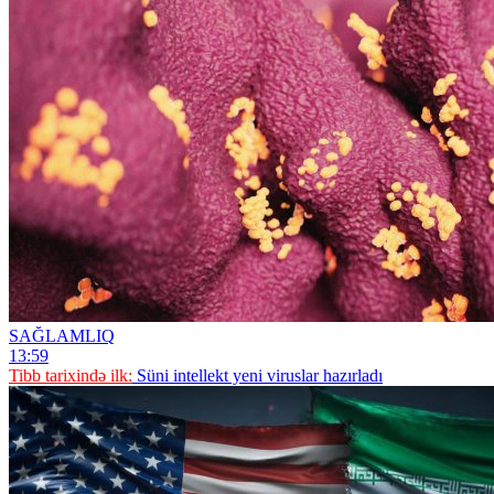
SAĞLAMLIQ
13:59
Tibb tarixində ilk:
Süni intellekt yeni viruslar hazırladı