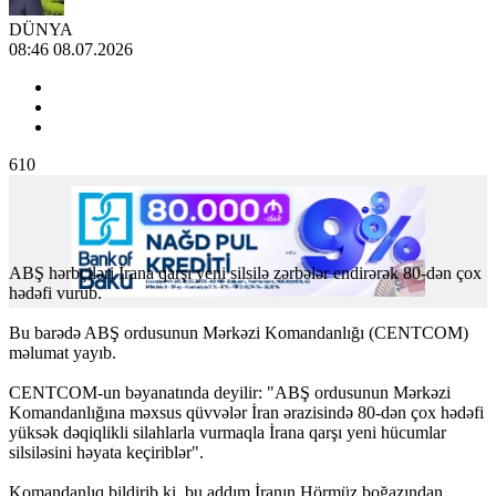
DÜNYA
08:46 08.07.2026
610
ABŞ hərbçiləri İrana qarşı yeni silsilə zərbələr endirərək 80-dən çox
hədəfi vurub.
Bu barədə ABŞ ordusunun Mərkəzi Komandanlığı (CENTCOM)
məlumat yayıb.
CENTCOM-un bəyanatında deyilir: "ABŞ ordusunun Mərkəzi
Komandanlığına məxsus qüvvələr İran ərazisində 80-dən çox hədəfi
yüksək dəqiqlikli silahlarla vurmaqla İrana qarşı yeni hücumlar
silsiləsini həyata keçiriblər".
Komandanlıq bildirib ki, bu addım İranın Hörmüz boğazından