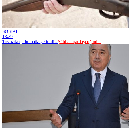
SOSİAL
13:39
Tovuzda qadın qətlə yetirildi -
Şübhəli qardaşı oğludur