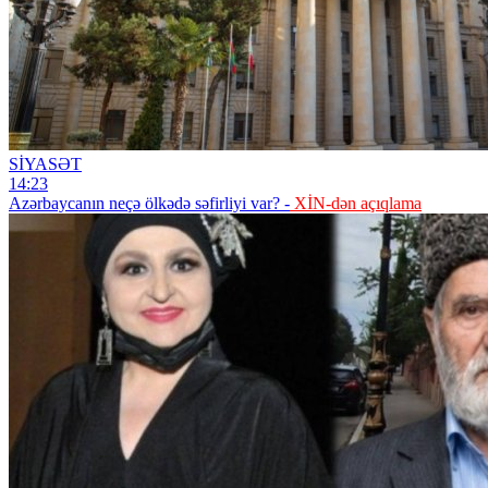
SİYASƏT
14:23
Azərbaycanın neçə ölkədə səfirliyi var? -
XİN-dən açıqlama