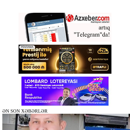
ƏN SON XƏBƏRLƏR