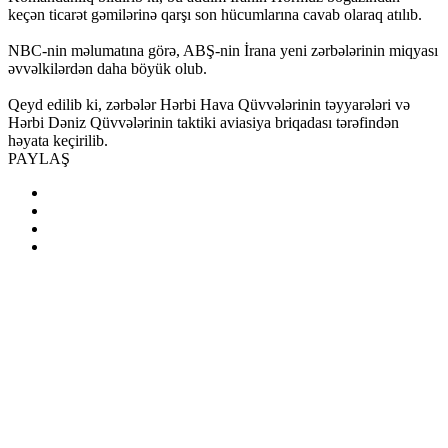
keçən ticarət gəmilərinə qarşı son hücumlarına cavab olaraq atılıb.
NBC-nin məlumatına görə, ABŞ-nin İrana yeni zərbələrinin miqyası
əvvəlkilərdən daha böyük olub.
Qeyd edilib ki, zərbələr Hərbi Hava Qüvvələrinin təyyarələri və
Hərbi Dəniz Qüvvələrinin taktiki aviasiya briqadası tərəfindən
həyata keçirilib.
PAYLAŞ