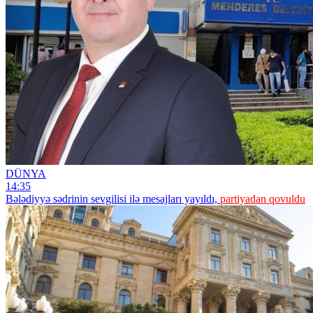
DÜNYA
14:35
Bələdiyyə sədrinin sevgilisi ilə mesajları yayıldı,
partiyadan qovuldu