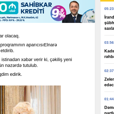
05:23
İran
şübhə
saxla
r olacaq.
03:56
proqramının aparıcısıElnarə
tdirib.
Kadı
rəhbə
nadən xəbər verir ki, çəkiliş yeni
n nəzərdə tutulub.
02:37
qdim edirik.
Zelen
edəc
01:44
Dəmə
partl