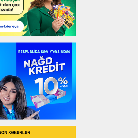
SON XƏBƏRLƏR