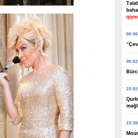
Tələb
baha
qiym
00:06
“Çevi
00:02
Bürc
23:52
Qurb
məğl
23:39
Mour