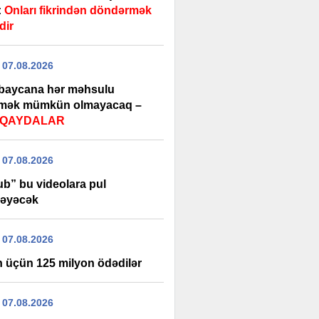
:
Onları fikrindən döndərmək
dir
 07.08.2026
baycana hər məhsulu
rmək mümkün olmayacaq –
i QAYDALAR
 07.08.2026
ub” bu videolara pul
əyəcək
 07.08.2026
 üçün 125 milyon ödədilər
 07.08.2026