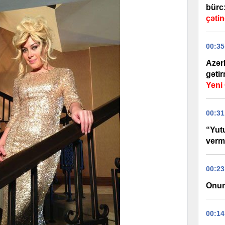
bürc
çətin
00:35
Azər
gəti
Yen
00:31
“Yut
verm
00:23
Onun
00:14