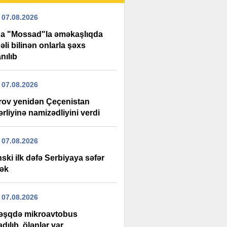
 07.08.2026
da "Mossad"la əməkaşlıqda
li bilinən onlarla şəxs
nılıb
 07.08.2026
rov yenidən Çeçenistan
rliyinə namizədliyini verdi
 07.08.2026
ski ilk dəfə Serbiyaya səfər
ək
 07.08.2026
şqdə mikroavtobus
adılıb, ölənlər var