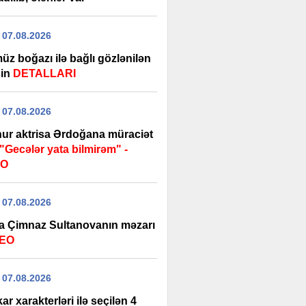
 07.08.2026
üz boğazı ilə bağlı gözlənilən
şin
DETALLARI
 07.08.2026
ur aktrisa Ərdoğana müraciət
"Gecələr yata bilmirəm" -
EO
 07.08.2026
a Çimnaz Sultanovanın məzarı
DEO
 07.08.2026
ar xarakterləri ilə seçilən 4