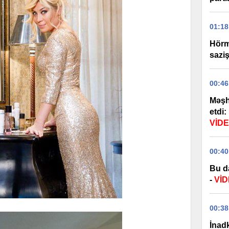
01:18
Hörm
sazi
00:46
Məşh
etdi:
VİD
00:40
Bu d
-
Vİ
00:38
İnadk