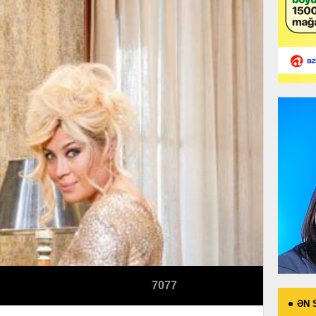
7077
ƏN 